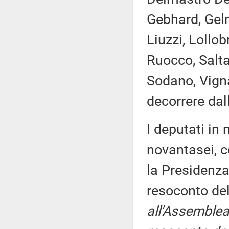
Gebhard, Gelm
Liuzzi, Lollob
Ruocco, Salt
Sodano, Vigna
decorrere dal
I deputati i
novantasei, c
la Presidenza
resoconto de
all'Assemblea