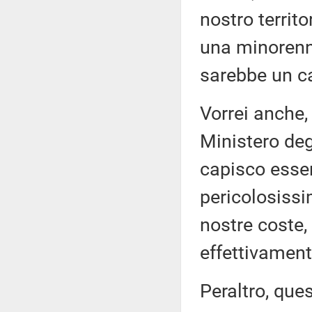
nostro territ
una minorenne
sarebbe un c
Vorrei anche, 
Ministero degl
capisco esser
pericolosissi
nostre coste, 
effettivamen
Peraltro, que