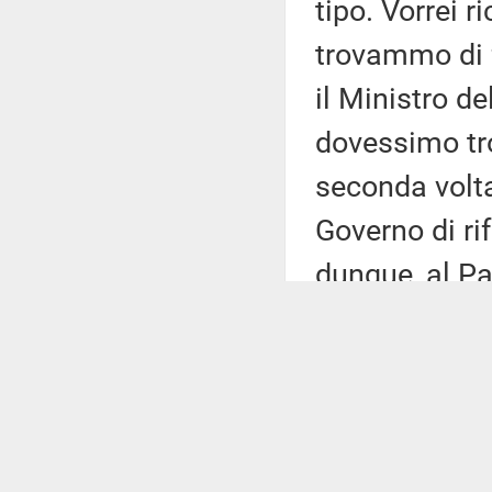
tipo. Vorrei r
trovammo di f
il Ministro de
dovessimo tro
seconda volta
Governo di rif
dunque, al Pa
accadendo sul
deputati del g
PRESIDENTE
lavori l'onor