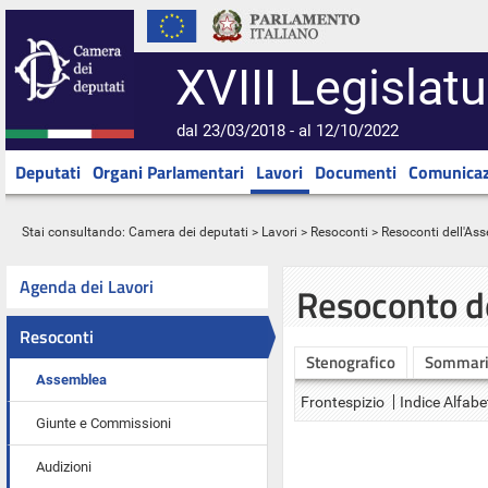
XVIII Legislatu
dal 23/03/2018 - al 12/10/2022
Deputati
Organi Parlamentari
Lavori
Documenti
Comunicaz
Stai consultando:
Camera dei deputati
>
Lavori
>
Resoconti
>
Resoconti dell'As
Agenda dei Lavori
Resoconto d
Resoconti
Stenografico
Sommar
Assemblea
Frontespizio
Indice Alfabe
Giunte e Commissioni
Audizioni