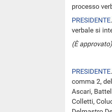
processo verb
PRESIDENTE
verbale si in
(È approvato)
PRESIDENTE
comma 2, del
Ascari, Batte
Colletti, Colu
Delmastro Del