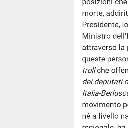
posizioni che
morte, addiri
Presidente, i
Ministro dell
attraverso la
queste person
troll
che offen
dei deputati 
Italia-Berlusc
movimento pol
né a livello n
regionale, ha 