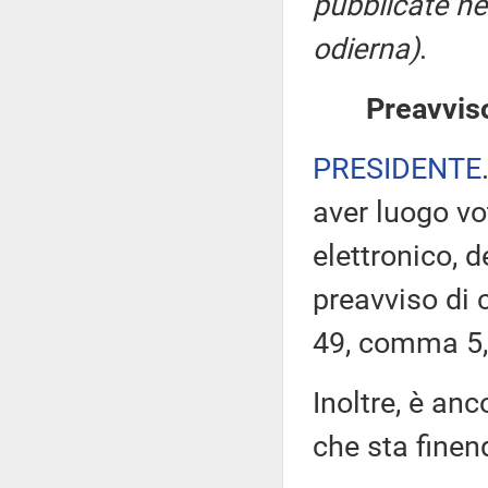
pubblicate nel
odierna)
.
Preavviso
PRESIDENTE
aver luogo v
elettronico, 
preavviso di c
49, comma 5,
Inoltre, è an
che sta finen