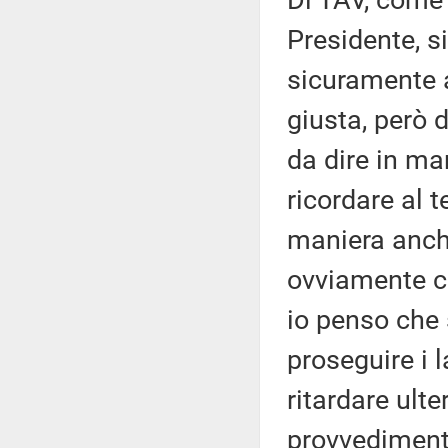
Di TAV, come 
Presidente, s
sicuramente a
giusta, però d
da dire in ma
ricordare al 
maniera anche
ovviamente co
io penso che 
proseguire i 
ritardare ult
provvediment