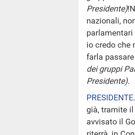
Presidente)
!N
nazionali, no
parlamentari 
io credo che 
farla passar
dei gruppi Pa
Presidente)
.
PRESIDENTE
già, tramite i
avvisato il G
riterrà, in C