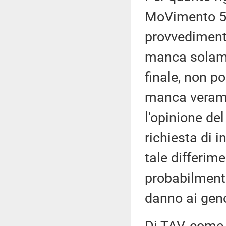
MoVimento 5 
provvediment
manca solamen
finale, non p
manca verame
l'opinione de
richiesta di i
tale differim
probabilmente
danno ai gen