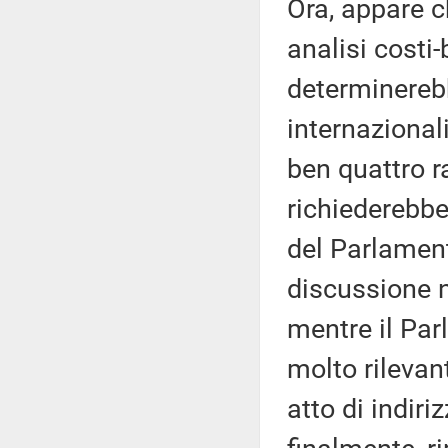
Ora, appare c
analisi costi
determinerebb
internazionali
ben quattro ra
richiederebbe
del Parlament
discussione n
mentre il Par
molto rilevan
atto di indir