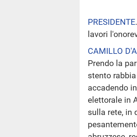
PRESIDENTE
lavori l'onor
CAMILLO D'
Prendo la paro
stento rabbia
accadendo in 
elettorale in
sulla rete, i
pesantemente
abruzzese, re