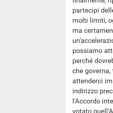
finalmente, ri
partecipi del
molti limiti, 
ma certament
un'accelerazi
possiamo att
perché dovre
che governa,
attenderci i
indirizzo prec
l'Accordo int
votato quell'A