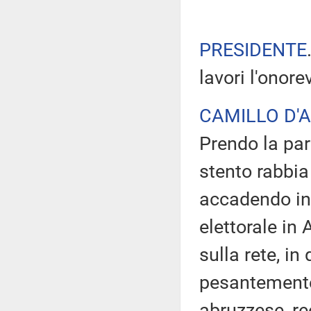
PRESIDENTE
lavori l'onor
CAMILLO D'
Prendo la paro
stento rabbia
accadendo in 
elettorale in
sulla rete, i
pesantemente
abruzzese, re