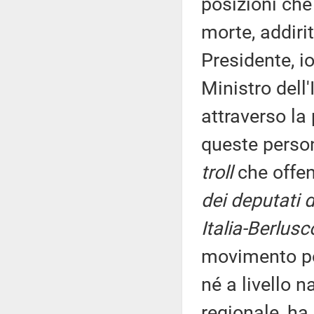
posizioni che
morte, addiri
Presidente, i
Ministro dell
attraverso la
queste person
troll
che offen
dei deputati 
Italia-Berlusc
movimento pol
né a livello n
regionale, ha 