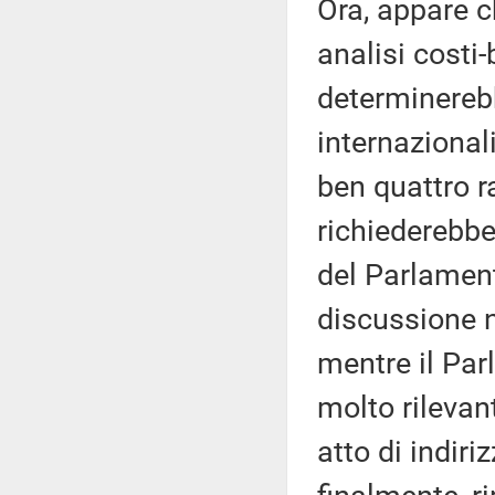
Ora, appare c
analisi costi
determinerebb
internazionali
ben quattro ra
richiederebbe
del Parlament
discussione n
mentre il Par
molto rilevan
atto di indir