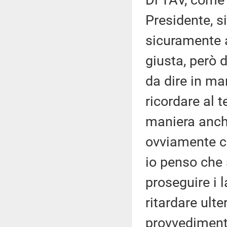
Di TAV, come 
Presidente, s
sicuramente a
giusta, però d
da dire in ma
ricordare al 
maniera anche
ovviamente co
io penso che 
proseguire i 
ritardare ult
provvediment