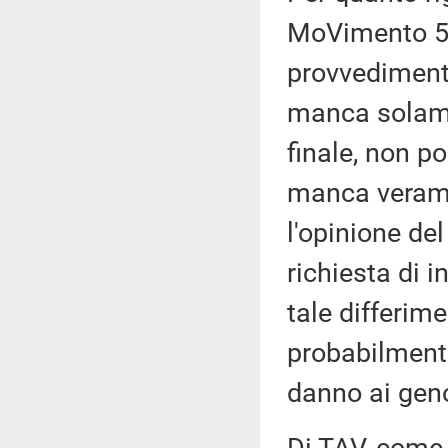
MoVimento 5 
provvediment
manca solamen
finale, non p
manca verame
l'opinione de
richiesta di i
tale differim
probabilmente
danno ai gen