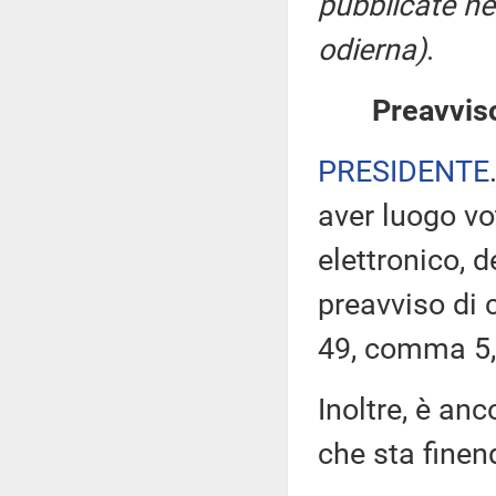
pubblicate nel
odierna)
.
Preavviso
PRESIDENTE
aver luogo v
elettronico, 
preavviso di c
49, comma 5,
Inoltre, è an
che sta finen