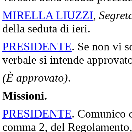
La seduta comincia alle 11
PRESIDENTE
. La seduta è
Invito il deputato segretario
verbale della seduta precede
MIRELLA LIUZZI
,
Segret
della seduta di ieri.
PRESIDENTE
. Se non vi s
verbale si intende approvato