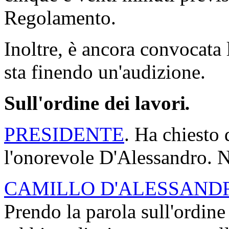
PRESIDENTE
. Poiché nel 
luogo votazioni mediante p
decorrono da questo moment
cinque e venti minuti previs
Regolamento.
Inoltre, è ancora convocata
sta finendo un'audizione.
Sull'ordine dei lavori
.