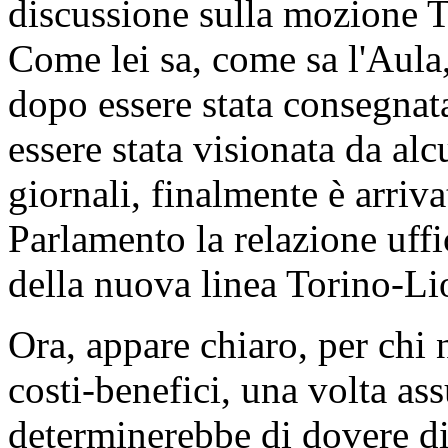
PRESIDENTE
. Ne ha facol
GRAZIANO DELRIO
(
PD
sull'ordine dei lavori, Presi
dei punti all'ordine del gior
discussione sulla mozione T
Come lei sa, come sa l'Aula,
dopo essere stata consegnat
essere stata visionata da al
giornali, finalmente è arrivat
Parlamento la relazione uffic