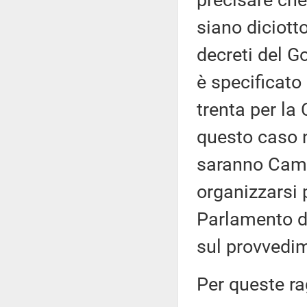
precisare che
siano diciott
decreti del G
è specificat
trenta per la
questo caso n
saranno Camer
organizzarsi p
Parlamento di
sul provvedi
Per queste r