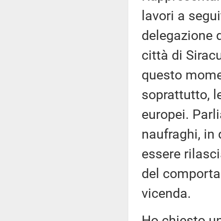
lavori a segu
delegazione d
città di Sira
questo momen
soprattutto, l
europei. Parl
naufraghi, in
essere rilasci
del comporta
vicenda.
Ho chiesto un