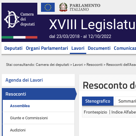
XVIII Legislatu
dal 23/03/2018 - al 12/10/2022
Deputati
Organi Parlamentari
Lavori
Documenti
Comunicaz
Stai consultando:
Camera dei deputati
>
Lavori
>
Resoconti
>
Resoconti dell'As
Agenda dei Lavori
Resoconto d
Resoconti
Stenografico
Sommar
Assemblea
Frontespizio
Indice Alfabe
Giunte e Commissioni
Audizioni