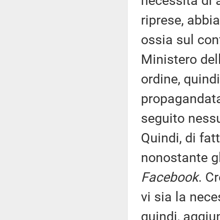
necessità di 
riprese, abbi
ossia sul con
Ministero dell
ordine, quind
propagandata 
seguito ness
Quindi, di fat
nonostante gli
Facebook
. C
vi sia la nec
quindi, aggiu