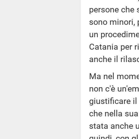
persone che so
sono minori, 
un procedimen
Catania per r
anche il rila
Ma nel moment
non c'è un'em
giustificare i
che nella su
stata anche u
quindi, con g