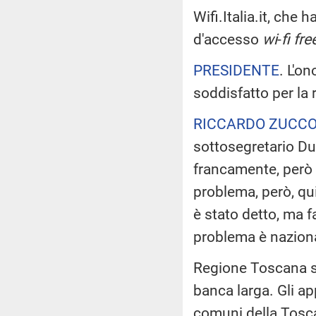
Wifi.Italia.it, che 
d'accesso
wi
-
fi fre
PRESIDENTE
. L'o
soddisfatto per la 
RICCARDO ZUCCO
sottosegretario Du
francamente, però l
problema, però, qu
è stato detto, ma 
problema è naziona
Regione Toscana st
banca larga. Gli a
comuni della Tosca