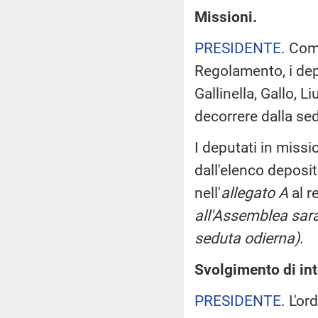
Missioni.
PRESIDENTE
. Com
Regolamento, i depu
Gallinella, Gallo, 
decorrere dalla se
I deputati in miss
dall'elenco deposi
nell'
allegato A
al r
all'Assemblea sara
seduta odierna)
.
Svolgimento di int
PRESIDENTE
. L'o