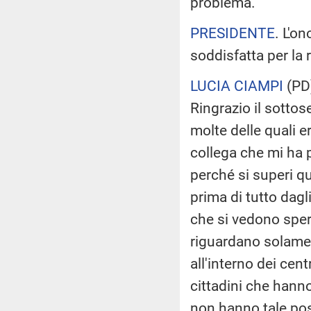
problema.
PRESIDENTE
. L'o
soddisfatta per la 
LUCIA CIAMPI
(
PD
Ringrazio il sottose
molte delle quali e
collega che mi ha 
perché si superi q
prima di tutto dagl
che si vedono sper
riguardano solame
all'interno dei cen
cittadini che hanno
non hanno tale poss