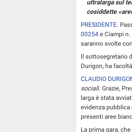
ultralarga sul te
cosiddette «are
PRESIDENTE
. Pas
00254
e Ciampi n.
saranno svolte c
Il sottosegretario d
Durigon, ha facoltà
CLAUDIO DURIGO
sociali
. Grazie, Pr
larga è stata avvia
evidenza pubblica 
presenti aree bian
La prima gara, che