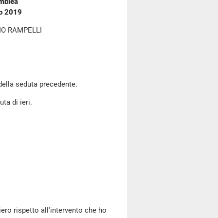
emblea
io 2019
IO RAMPELLI
 della seduta precedente.
ta di ieri.
iero rispetto all'intervento che ho