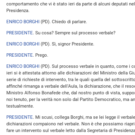
comportamento che vi è stato ieri da parte di alcuni deputati nel
Presidenza.
ENRICO BORGHI
(
PD
). Chiedo di parlare.
PRESIDENTE
. Su cosa? Sempre sul processo verbale?
ENRICO BORGHI
(
PD
). Sì, signor Presidente.
PRESIDENTE
. Prego.
ENRICO BORGHI
(
PD
). Sul processo verbale in quanto, come i co
ieri si è attestata attorno alle dichiarazioni del Ministro della 
serie di richieste di intervento, tra le quali quella del sottoscrit
affinché rimanga a verbale dell'Aula, la dichiarazione, che il res
Ministro Alfonso Bonafede che, dal nostro punto di vista, suppor
noi tenuto, per la verità non solo dal Partito Democratico, ma a
testualmente.
PRESIDENTE
. Mi scusi, collega Borghi, ma se lei legge il verbal
dichiarazioni compaiono nel verbale. Non è che possiamo riaprire 
fare un intervento sul verbale letto dalla Segretaria di Presidenz