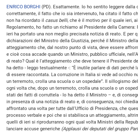
ENRICO BORGHI
(
PD
). Esattamente. Io ho sentito leggere dalla 
correttamente, il fatto che io sia intervenuto, ha citato il fatto c
non ha ricordato il
casus belli
, che è il motivo per il quale ieri, a
Regolamento, ho fatto un richiamo al Presidente della Camera: Il 
ieri ha portato una non meglio precisata notizia di reato. E per
dichiarazioni del Ministro della Giustizia, perché il Ministro del
atteggiamento che, dal nostro punto di vista, deve essere affront
e cioè cosa accade quando un Ministro, pubblico ufficiale, nell'
di reato? Qual è l'atteggiamento che deve tenere il Presidente de
ha detto - leggo testualmente -: “È inutile parlare di dati perché 
di essere raccontata. La corruzione in Italia si vede ad occhio nu
un terremoto, crolla una scuola o un ospedale”. Il sillogismo del
ogni volta che, dopo un terremoto, crolla una scuola o un osped
stati dei fatti di corruttela - lo ha detto il Ministro – e, di con
in presenza di una notizia di reato e, di conseguenza, noi chie
affrontato una volta per tutte dall'Ufficio di Presidenza, che que
processo verbale e poi che si stabilisca un atteggiamento, altri
quelli di ieri si riprodurranno ogni qual volta Ministri della Repu
lanciare accuse generiche
(Applausi dei deputati del gruppo Pa