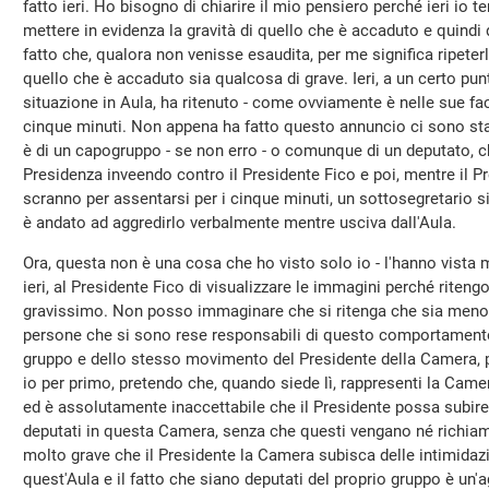
fatto ieri. Ho bisogno di chiarire il mio pensiero perché ieri io 
mettere in evidenza la gravità di quello che è accaduto e quindi
fatto che, qualora non venisse esaudita, per me significa ripete
quello che è accaduto sia qualcosa di grave. Ieri, a un certo punto
situazione in Aula, ha ritenuto - come ovviamente è nelle sue fa
cinque minuti. Non appena ha fatto questo annuncio ci sono stat
è di un capogruppo - se non erro - o comunque di un deputato, c
Presidenza inveendo contro il Presidente Fico e poi, mentre il 
scranno per assentarsi per i cinque minuti, un sottosegretario s
è andato ad aggredirlo verbalmente mentre usciva dall'Aula.
Ora, questa non è una cosa che ho visto solo io - l'hanno vista m
ieri, al Presidente Fico di visualizzare le immagini perché riten
gravissimo. Non posso immaginare che si ritenga che sia meno
persone che si sono rese responsabili di questo comportament
gruppo e dello stesso movimento del Presidente della Camera, p
io per primo, pretendo che, quando siede lì, rappresenti la Camera
ed è assolutamente inaccettabile che il Presidente possa subire 
deputati in questa Camera, senza che questi vengano né richiam
molto grave che il Presidente la Camera subisca delle intimidazio
quest'Aula e il fatto che siano deputati del proprio gruppo è un