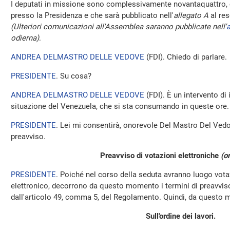
I deputati in missione sono complessivamente novantaquattro, 
presso la Presidenza e che sarà pubblicato nell'
allegato A
al res
(Ulteriori comunicazioni all'Assemblea saranno pubblicate nell'
a
odierna)
.
ANDREA DELMASTRO DELLE VEDOVE
(
FDI
). Chiedo di parlare.
PRESIDENTE
. Su cosa?
ANDREA DELMASTRO DELLE VEDOVE
(
FDI
). È un intervento di
situazione del Venezuela, che si sta consumando in queste ore. 
PRESIDENTE
. Lei mi consentirà, onorevole Del Mastro Del Vedov
preavviso.
Preavviso di votazioni elettroniche
(o
PRESIDENTE
. Poiché nel corso della seduta avranno luogo vo
elettronico, decorrono da questo momento i termini di preavviso 
dall'articolo 49, comma 5, del Regolamento. Quindi, da questo m
Sull'ordine dei lavori.