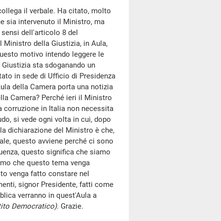
collega il verbale. Ha citato, molto
he sia intervenuto il Ministro, ma
i sensi dell'articolo 8 del
Ministro della Giustizia, in Aula,
 questo motivo intendo leggere le
la Giustizia sta sdoganando un
ato in sede di Ufficio di Presidenza
Aula della Camera porta una notizia
lla Camera? Perché ieri il Ministro
la corruzione in Italia non necessita
do, si vede ogni volta in cui, dopo
la dichiarazione del Ministro è che,
ale, questo avviene perché ci sono
seguenza, questo significa che siamo
diamo che questo tema venga
sto venga fatto constare nel
menti, signor Presidente, fatti come
bblica verranno in quest'Aula a
rtito Democratico)
. Grazie.