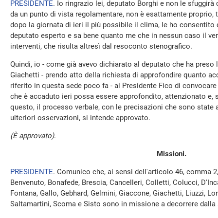
PRESIDENTE
. Io ringrazio lei, deputato Borghi e non le sfuggi
da un punto di vista regolamentare, non è esattamente proprio, t
dopo la giornata di ieri il più possibile il clima, le ho consentito
deputato esperto e sa bene quanto me che in nessun caso il verb
interventi, che risulta altresì dal resoconto stenografico.
Quindi, io - come già avevo dichiarato al deputato che ha preso la
Giachetti - prendo atto della richiesta di approfondire quanto acc
riferito in questa sede poco fa - al Presidente Fico di convocare 
che è accaduto ieri possa essere approfondito, attenzionato e, 
questo, il processo verbale, con le precisazioni che sono state
ulteriori osservazioni, si intende approvato.
(È approvato)
.
Missioni.
PRESIDENTE
. Comunico che, ai sensi dell'articolo 46, comma 2
Benvenuto, Bonafede, Brescia, Cancelleri, Colletti, Colucci, D'Inca
Fontana, Gallo, Gebhard, Gelmini, Giaccone, Giachetti, Liuzzi, Lore
Saltamartini, Scoma e Sisto sono in missione a decorrere dalla