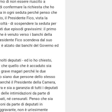
temo di non essere riuscito a
 di confermare la richiesta che ho
rla in ogni seduta perché penso che
, il Presidente Fico, vista la
coltà - di sospendere la seduta per
i due episodi gravissimi: il primo
he è venuto verso i banchi della
Presidente Fico scendeva dal suo
i è alzato dai banchi del Governo ed
olti deputati - ed io ho chiesto,
go che quello che è accaduto sia
 grave magari perché le due
o siano due persone dello stesso
erché il Presidente della Camera,
 e sia a garanzia di tutti i deputati
delle intimidazioni da parte di
ati, né censurati. Penso che sia
ni da parte di deputati in
'aggravante, non è un'esimente