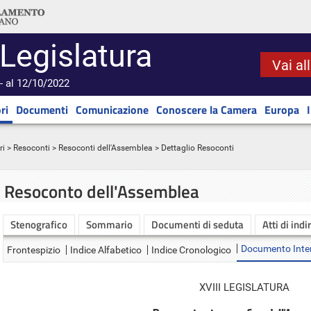
 Legislatura
Vai al
- al 12/10/2022
ri
Documenti
Comunicazione
Conoscere la Camera
Europa
ri
>
Resoconti
>
Resoconti dell'Assemblea
> Dettaglio Resoconti
Resoconto dell'Assemblea
Stenografico
Sommario
Documenti di seduta
Atti di indi
Documento Inte
Frontespizio
Indice Alfabetico
Indice Cronologico
XVIII LEGISLATURA