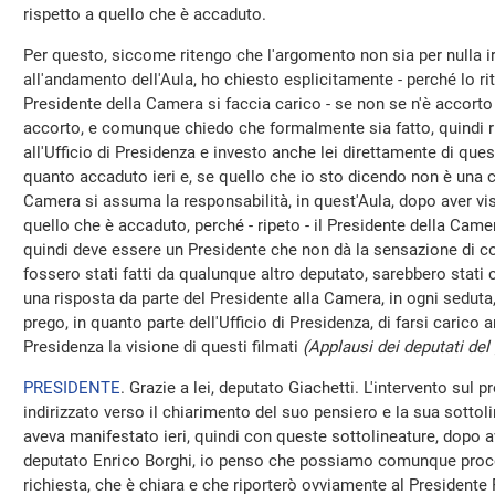
rispetto a quello che è accaduto.
Per questo, siccome ritengo che l'argomento non sia per nulla ir
all'andamento dell'Aula, ho chiesto esplicitamente - perché lo rit
Presidente della Camera si faccia carico - se non se n'è accort
accorto, e comunque chiedo che formalmente sia fatto, quindi r
all'Ufficio di Presidenza e investo anche lei direttamente di quest
quanto accaduto ieri e, se quello che io sto dicendo non è una c
Camera si assuma la responsabilità, in quest'Aula, dopo aver visu
quello che è accaduto, perché - ripeto - il Presidente della Camera è
quindi deve essere un Presidente che non dà la sensazione di c
fossero stati fatti da qualunque altro deputato, sarebbero stati 
una risposta da parte del Presidente alla Camera, in ogni seduta
prego, in quanto parte dell'Ufficio di Presidenza, di farsi carico an
Presidenza la visione di questi filmati
(Applausi dei deputati de
PRESIDENTE
. Grazie a lei, deputato Giachetti. L'intervento sul
indirizzato verso il chiarimento del suo pensiero e la sua sottol
aveva manifestato ieri, quindi con queste sottolineature, dopo a
deputato Enrico Borghi, io penso che possiamo comunque proce
richiesta, che è chiara e che riporterò ovviamente al Presidente F