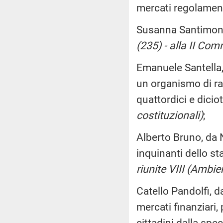
mercati regolamen
Susanna Santimone,
(235) - alla II Com
Emanuele Santella,
un organismo di ra
quattordici e dicio
costituzionali)
;
Alberto Bruno, da N
inquinanti dello s
riunite VIII (Ambien
Catello Pandolfi, 
mercati finanziari, 
cittadini dalla sp