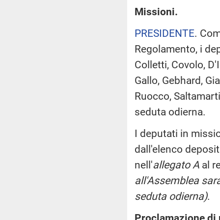
Missioni.
PRESIDENTE
. Com
Regolamento, i dep
Colletti, Covolo, D
Gallo, Gebhard, Gia
Ruocco, Saltamartin
seduta odierna.
I deputati in miss
dall'elenco deposi
nell'
allegato A
al r
all'Assemblea sara
seduta odierna)
.
Proclamazione di u