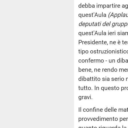
debba impartire agl
quest'Aula
(Applau
deputati del grupp
quest'Aula ieri sia
Presidente, ne è t
tipo ostruzionistic
confermo - un diba
bene, ne rendo merit
dibattito sia serio
tutto. In questo p
gravi.
Il confine delle ma
provvedimento per 
quanto riguarda la 