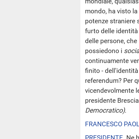
mondiale, qualsias
mondo, ha visto la v
potenze straniere s
furto delle identità
delle persone, che
possiedono i
socia
continuamente veni
finito - dell'identi
referendum? Per que
vicendevolmente le
presidente Bresci
Democratico)
.
FRANCESCO PAOL
PRESIDENTE
. Ne 