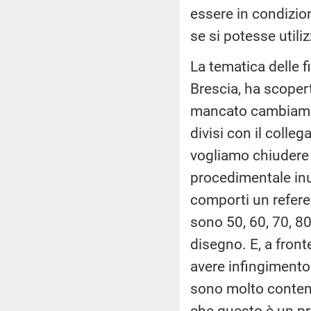
essere in condizion
se si potesse utili
La tematica delle f
Brescia, ha scopert
mancato cambiamen
divisi con il colleg
vogliamo chiudere 
procedimentale inu
comporti un refer
sono 50, 60, 70, 80
disegno. E, a fron
avere infingimento
sono molto content
che questo è un pro