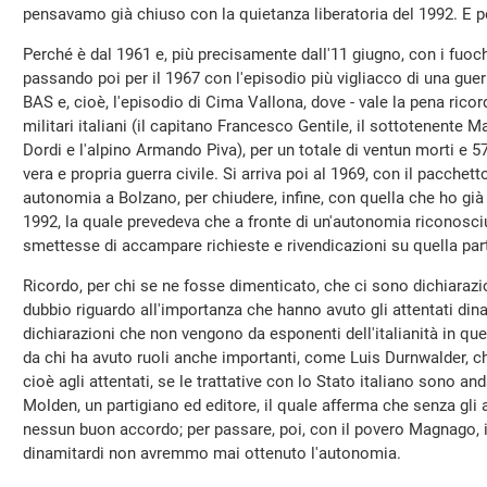
pensavamo già chiuso con la quietanza liberatoria del 1992. E p
Perché è dal 1961 e, più precisamente dall'11 giugno, con i fuochi
passando poi per il 1967 con l'episodio più vigliacco di una guer
BAS e, cioè, l'episodio di Cima Vallona, dove - vale la pena ricord
militari italiani (il capitano Francesco Gentile, il sottotenente M
Dordi e l'alpino Armando Piva), per un totale di ventun morti e 57 
vera e propria guerra civile. Si arriva poi al 1969, con il pacchet
autonomia a Bolzano, per chiudere, infine, con quella che ho già
1992, la quale prevedeva che a fronte di un'autonomia riconosciut
smettesse di accampare richieste e rivendicazioni su quella parte
Ricordo, per chi se ne fosse dimenticato, che ci sono dichiaraz
dubbio riguardo all'importanza che hanno avuto gli attentati din
dichiarazioni che non vengono da esponenti dell'italianità in qu
da chi ha avuto ruoli anche importanti, come Luis Durnwalder, ch
cioè agli attentati, se le trattative con lo Stato italiano sono an
Molden, un partigiano ed editore, il quale afferma che senza gli 
nessun buon accordo; per passare, poi, con il povero Magnago, i
dinamitardi non avremmo mai ottenuto l'autonomia.