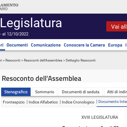
 Legislatura
Vai al
- al 12/10/2022
ri
Documenti
Comunicazione
Conoscere la Camera
Europa
ri
>
Resoconti
>
Resoconti dell'Assemblea
> Dettaglio Resoconti
Resoconto dell'Assemblea
Stenografico
Sommario
Documenti di seduta
Atti di indi
Documento Inte
Frontespizio
Indice Alfabetico
Indice Cronologico
XVIII LEGISLATURA