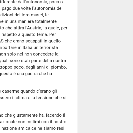
fferente dall'autonomia, poca o
ui pago due volte l'autonomia del
izioni dei loro musei, le
vive in una maniera totalmente
o che attira l'Austria, la quale, per
 rispetto a questo tema. Per
BAS che erano scappati in quello
portare in Italia un terrorista
 non solo nel non concedere la
quali sono stati parte della nostra
 troppo poco, degli anni di piombo,
questa è una guerra che ha
le caserme quando c'erano gli
ssero il clima e la tensione che si
smo che giustamente ha, facendo il
nazionale non collimi con il nostro
na nazione amica ce ne siamo resi