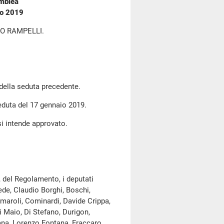
emblea
io 2019
O RAMPELLI.
 della seduta precedente.
seduta del 17 gennaio 2019.
si intende approvato.
, del Regolamento, i deputati
fede, Claudio Borghi, Boschi,
 Comaroli, Cominardi, Davide Crippa,
Di Maio, Di Stefano, Durigon,
tana, Lorenzo Fontana, Fraccaro,