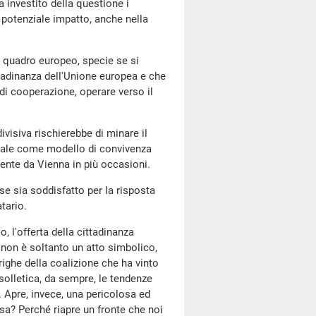
ha investito della questione i
potenziale impatto, anche nella
el quadro europeo, specie se si
ttadinanza dell'Unione europea e che
 di cooperazione, operare verso il
ivisiva rischierebbe di minare il
rsale come modello di convivenza
mente da Vienna in più occasioni.
 se sia soddisfatto per la risposta
atario.
o, l'offerta della cittadinanza
ge non è soltanto un atto simbolico,
ighe della coalizione che ha vinto
solletica, da sempre, le tendenze
. Apre, invece, una pericolosa ed
osa? Perché riapre un fronte che noi