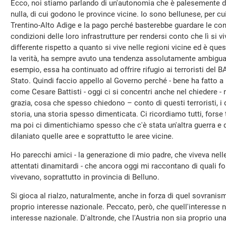
Ecco, noi stiamo parlando di un'autonomia che è palesemente di
nulla, di cui godono le province vicine. Io sono bellunese, per c
Trentino-Alto Adige e la pago perché basterebbe guardare le cond
condizioni delle loro infrastrutture per rendersi conto che lì si 
differente rispetto a quanto si vive nelle regioni vicine ed è quest
la verità, ha sempre avuto una tendenza assolutamente ambigua
esempio, essa ha continuato ad offrire rifugio ai terroristi del 
Stato. Quindi faccio appello al Governo perché - bene ha fatto a ri
come Cesare Battisti - oggi ci si concentri anche nel chiedere -
grazia, cosa che spesso chiedono – conto di questi terroristi, i 
storia, una storia spesso dimenticata. Ci ricordiamo tutti, forse
ma poi ci dimentichiamo spesso che c'è stata un'altra guerra e 
dilaniato quelle aree e soprattutto le aree vicine.
Ho parecchi amici - la generazione di mio padre, che viveva nel
attentati dinamitardi - che ancora oggi mi raccontano di quali fo
vivevano, soprattutto in provincia di Belluno.
Si gioca al rialzo, naturalmente, anche in forza di quel sovrani
proprio interesse nazionale. Peccato, però, che quell'interesse 
interesse nazionale. D'altronde, che l'Austria non sia proprio u