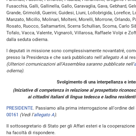
Fusacchia, Galli, Gallinella, Gallo, Garavaglia, Gava, Gebhard, Gel
Grande, Grimoldi, Guerini, Guidesi, Liuni, Lollobrigida, Lorefice, 
Manzato, Micillo, Molinari, Molteni, Morelli, Morrone, Orlando, Pas
Rosato, Ruocco, Saltamartini, Scerra Schullian, Scoma, Carlo Sib
Tofalo, Vacca, Valente, Vignaroli, Villarosa, Raffaele Volpi e Zof
dalla seduta odierna.
I deputati in missione sono complessivamente novantatré, come 
presso la Presidenza e che sarà pubblicato nell'
allegato A
al res
(Ulteriori comunicazioni all'Assemblea saranno pubblicate nell'
a
odierna)
.
Svolgimento di una interpellanza e inte
(Iniziative di competenza in relazione al prospettato riconos
ai cittadini italiani di lingua tedesca e ladina resident
PRESIDENTE
. Passiamo alla prima interrogazione all'ordine del 
00161
(Vedi l'
allegato A
)
.
Il sottosegretario di Stato per gli Affari esteri e la cooperazion
ha facoltà di rispondere.