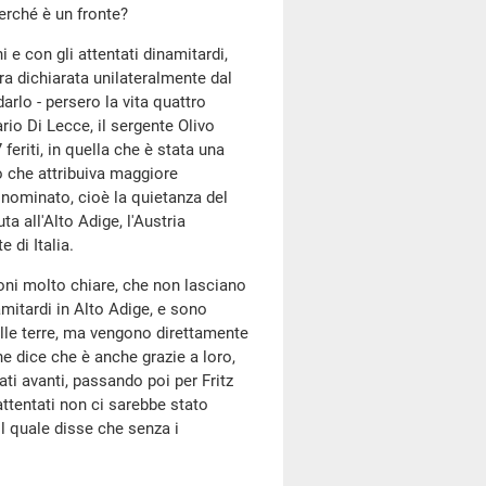
erché è un fronte?
 e con gli attentati dinamitardi,
ra dichiarata unilateralmente dal
arlo - persero la vita quattro
ario Di Lecce, il sergente Olivo
feriti, in quella che è stata una
to che attribuiva maggiore
 nominato, cioè la quietanza del
a all'Alto Adige, l'Austria
 di Italia.
ioni molto chiare, che non lasciano
amitardi in Alto Adige, e sono
elle terre, ma vengono direttamente
e dice che è anche grazie a loro,
dati avanti, passando poi per Fritz
attentati non ci sarebbe stato
l quale disse che senza i