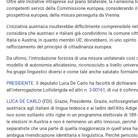
Oltre alle iniziative intraprese sul piano bilaterale, la Farnesina 
competenti servizi della Commissione europea, considerando il 
prospettiva europea, della misura perseguita da Vienna.
L'iniziativa austriaca risulterebbe difficilmente comprensibile n
considera che austriaci e italiani già condividono la comune ci
Italia e Austria, in quanto membri UE, dovrebbero, in uno spirito
rafforzamento del principio di cittadinanza europea.
Da ultimo, l'introduzione forzosa di una misura unilaterale così d
modello di autonomia altoatesino, riconosciuto a livello unive
fra gruppi linguistici diversi e come tale anche salutato formal
PRESIDENTE
. Il deputato Luca De Carlo ha facoltà di dichiarare
all'interrogazione Lollobrigida ed altri n.
3-00161
, di cui è cofirm
LUCA DE CARLO
(
FDI
). Grazie, Presidente. Grazie, sottosegretari
austriaca agli italiani di lingua tedesca e ai ladini dell'Alto Adi
non sono soltanto otto righe in un programma elettorale di 189 r
le elezioni in Austria e non è nemmeno un atto innocuo, perché 
separatiste che una parte di quella maggioranza in quell'area ha
ambigua rivendicazione identitaria e linguistica. Perché pericol