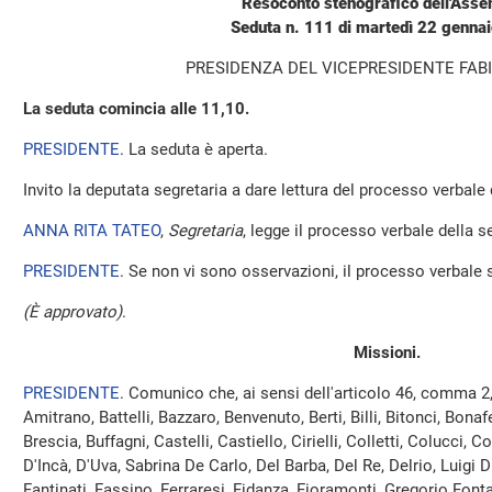
Resoconto stenografico dell'Ass
Seduta n. 111 di martedì 22 genna
PRESIDENZA DEL VICEPRESIDENTE FABI
La seduta comincia alle 11,10.
PRESIDENTE
. La seduta è aperta.
Invito la deputata segretaria a dare lettura del processo verbale
ANNA RITA TATEO
,
Segretaria
, legge il processo verbale della 
PRESIDENTE
. Se non vi sono osservazioni, il processo verbale 
(È approvato)
.
Missioni.
PRESIDENTE
. Comunico che, ai sensi dell'articolo 46, comma 2
Amitrano, Battelli, Bazzaro, Benvenuto, Berti, Billi, Bitonci, Bona
Brescia, Buffagni, Castelli, Castiello, Cirielli, Colletti, Colucci,
D'Incà, D'Uva, Sabrina De Carlo, Del Barba, Del Re, Delrio, Luigi 
Fantinati, Fassino, Ferraresi, Fidanza, Fioramonti, Gregorio Fon