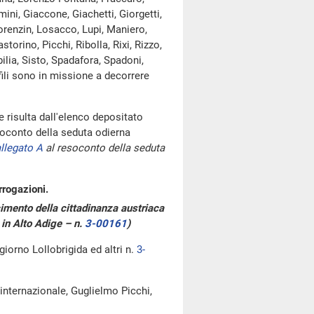
mini, Giaccone, Giachetti, Giorgetti,
Lorenzin, Losacco, Lupi, Maniero,
torino, Picchi, Ribolla, Rixi, Rizzo,
ilia, Sisto, Spadafora, Spadoni,
fili sono in missione a decorrere
risulta dall'elenco depositato
oconto della seduta odierna
llegato A
al resoconto della seduta
rrogazioni.
cimento della cittadinanza austriaca
i in Alto Adige – n.
3-00161
)
giorno Lollobrigida ed altri n.
3-
e internazionale, Guglielmo Picchi,