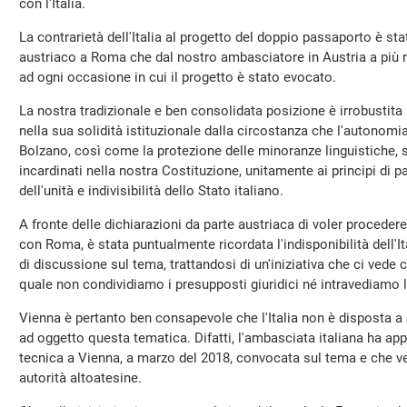
con l'Italia.
La contrarietà dell'Italia al progetto del doppio passaporto è sta
austriaco a Roma che dal nostro ambasciatore in Austria a più ri
ad ogni occasione in cui il progetto è stato evocato.
La nostra tradizionale e ben consolidata posizione è irrobustita
nella sua solidità istituzionale dalla circostanza che l'autonomia
Bolzano, così come la protezione delle minoranze linguistiche, 
incardinati nella nostra Costituzione, unitamente ai principi di parit
dell'unità e indivisibilità dello Stato italiano.
A fronte delle dichiarazioni da parte austriaca di voler procedere 
con Roma, è stata puntualmente ricordata l'indisponibilità dell'It
di discussione sul tema, trattandosi di un'iniziativa che ci vede
quale non condividiamo i presupposti giuridici né intravediamo l
Vienna è pertanto ben consapevole che l'Italia non è disposta a
ad oggetto questa tematica. Difatti, l'ambasciata italiana ha ap
tecnica a Vienna, a marzo del 2018, convocata sul tema e che v
autorità altoatesine.