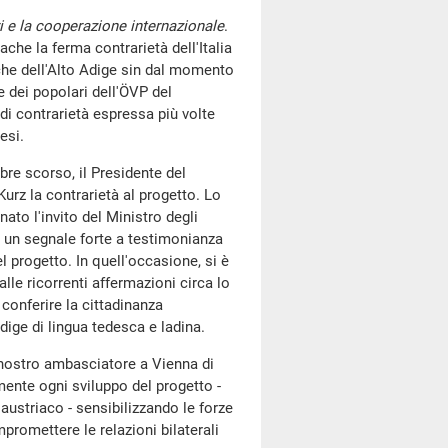
ri e la cooperazione internazionale
.
ache la ferma contrarietà dell'Italia
tiche dell'Alto Adige sin dal momento
e dei popolari dell'ÖVP del
 di contrarietà espressa più volte
esi.
bre scorso, il Presidente del
urz la contrarietà al progetto. Lo
ato l'invito del Ministro degli
di un segnale forte a testimonianza
l progetto. In quell'occasione, si è
alle ricorrenti affermazioni circa lo
conferire la cittadinanza
 Adige di lingua tedesca e ladina.
l nostro ambasciatore a Vienna di
mente ogni sviluppo del progetto -
ustriaco - sensibilizzando le forze
promettere le relazioni bilaterali