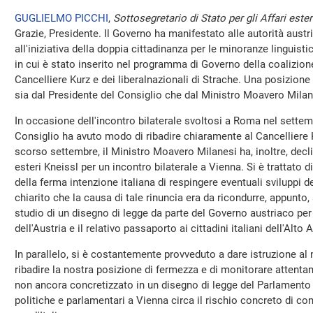
GUGLIELMO PICCHI
,
Sottosegretario di Stato per gli Affari este
Grazie, Presidente. Il Governo ha manifestato alle autorità austri
all'iniziativa della doppia cittadinanza per le minoranze linguis
in cui è stato inserito nel programma di Governo della coalizion
Cancelliere Kurz e dei liberalnazionali di Strache. Una posizione
sia dal Presidente del Consiglio che dal Ministro Moavero Milan
In occasione dell'incontro bilaterale svoltosi a Roma nel settem
Consiglio ha avuto modo di ribadire chiaramente al Cancelliere K
scorso settembre, il Ministro Moavero Milanesi ha, inoltre, declin
esteri Kneissl per un incontro bilaterale a Vienna. Si è trattato 
della ferma intenzione italiana di respingere eventuali sviluppi de
chiarito che la causa di tale rinuncia era da ricondurre, appunto, 
studio di un disegno di legge da parte del Governo austriaco per 
dell'Austria e il relativo passaporto ai cittadini italiani dell'Alto
In parallelo, si è costantemente provveduto a dare istruzione a
ribadire la nostra posizione di fermezza e di monitorare attenta
non ancora concretizzato in un disegno di legge del Parlamento a
politiche e parlamentari a Vienna circa il rischio concreto di com