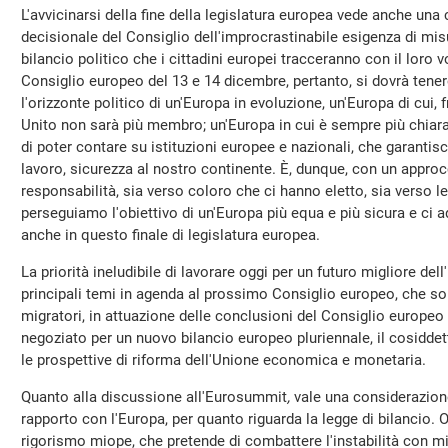
L'avvicinarsi della fine della legislatura europea vede anche una
decisionale del Consiglio dell'improcrastinabile esigenza di mis
bilancio politico che i cittadini europei tracceranno con il loro 
Consiglio europeo del 13 e 14 dicembre, pertanto, si dovrà tene
l'orizzonte politico di un'Europa in evoluzione, un'Europa di cui, 
Unito non sarà più membro; un'Europa in cui è sempre più chiara e
di poter contare su istituzioni europee e nazionali, che garantis
lavoro, sicurezza al nostro continente. È, dunque, con un approcc
responsabilità, sia verso coloro che ci hanno eletto, sia verso le
perseguiamo l'obiettivo di un'Europa più equa e più sicura e ci
anche in questo finale di legislatura europea.
La priorità ineludibile di lavorare oggi per un futuro migliore dell
principali temi in agenda al prossimo Consiglio europeo, che so
migratori, in attuazione delle conclusioni del Consiglio europeo
negoziato per un nuovo bilancio europeo pluriennale, il cosiddett
le prospettive di riforma dell'Unione economica e monetaria.
Quanto alla discussione all'Eurosummit
,
vale una considerazione
rapporto con l'Europa, per quanto riguarda la legge di bilancio. O
rigorismo miope, che pretende di combattere l'instabilità con mi