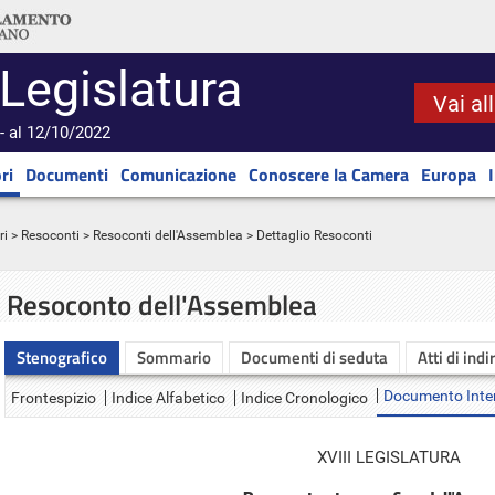
 Legislatura
Vai al
- al 12/10/2022
ri
Documenti
Comunicazione
Conoscere la Camera
Europa
ri
>
Resoconti
>
Resoconti dell'Assemblea
> Dettaglio Resoconti
Resoconto dell'Assemblea
Stenografico
Sommario
Documenti di seduta
Atti di indi
Documento Inte
Frontespizio
Indice Alfabetico
Indice Cronologico
XVIII LEGISLATURA