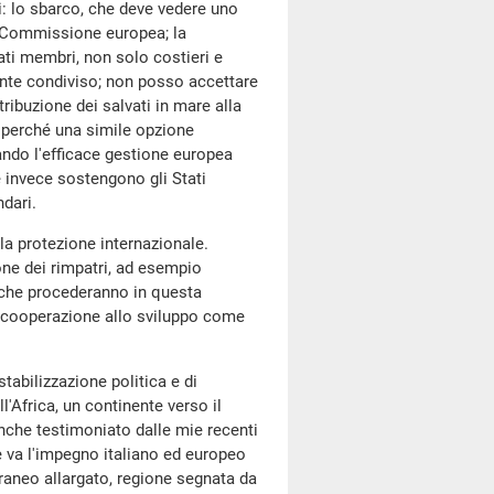
: lo sbarco, che deve vedere uno
a Commissione europea; la
tati membri, non solo costieri e
mente condiviso; non posso accettare
ribuzione dei salvati in mare alla
e, perché una simile opzione
ando l'efficace gestione europea
 invece sostengono gli Stati
dari.
alla protezione internazionale.
one dei rimpatri, ad esempio
 che procederanno in questa
lla cooperazione allo sviluppo come
stabilizzazione politica e di
l'Africa, un continente verso il
anche testimoniato dalle mie recenti
ne va l'impegno italiano ed europeo
rraneo allargato, regione segnata da