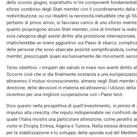
dello scorso giugno, soprattutto in tre componenti fondamentali
sforzo condiviso degli Stati membri con il coordinamento dall
redistribuzione, su cui ribadirò la necessità ineludibile che gli S
pertanto di primo arrivo, si facciano carico di uno sforzo real
quanto propongono alcuni Stati membri, cioè di limitare la redist
sola categoria degli aventi diritto alla protezione internazional
implicherebbe un onere aggiuntivo sui Paesi di sbarco, complic
delle persone che sono sbarcate anziché semplificandola, come
membri, preoccupati quasi esclusivamente dei movimenti secon
Terzo obiettivo: i rimpatri dei salvati in mare non aventi diritto 
Occorre cioè che si dia finalmente sostanza a una europeizzazi
attraverso il mutuo riconoscimento, almeno negli Stati membri
direzione, delle decisioni in materia ed attraverso l'utilizzo de
incentivo per una migliore cooperazione con i Paesi terzi.
Dico questo nella prospettiva di quell'investimento,
in primis
di 
impulso alla crescita, che reputo indispensabile nei confronti del
quale l'Italia mostra una particolare attenzione, come peraltro 
visite in Etiopia, Eritrea, Algeria e Tunisia. Nella stessa direzio
per la stabilizzazione e lo sviluppo della sponda sud del Medite