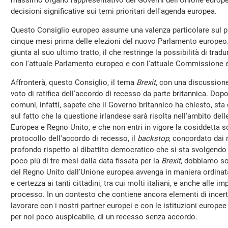
massimo organo rappresentativo dei Governi dell'Unione europea,
decisioni significative sui temi prioritari dell'agenda europea.
Questo Consiglio europeo assume una valenza particolare sul pi
cinque mesi prima delle elezioni del nuovo Parlamento europeo.
giunta al suo ultimo tratto, il che restringe la possibilità di trad
con l'attuale Parlamento europeo e con l'attuale Commissione 
Affronterà, questo Consiglio, il tema
Brexit
, con una discussione 
voto di ratifica dell'accordo di recesso da parte britannica. Dopo
comuni, infatti, sapete che il Governo britannico ha chiesto, st
sul fatto che la questione irlandese sarà risolta nell'ambito delle
Europea e Regno Unito, e che non entri in vigore la cosiddetta so
protocollo dell'accordo di recesso, il
backstop
, concordato dai
profondo rispetto al dibattito democratico che si sta svolgendo
poco più di tre mesi dalla data fissata per la
Brexit
, dobbiamo sot
del Regno Unito dall'Unione europea avvenga in maniera ordinata,
e certezza ai tanti cittadini, tra cui molti italiani, e anche alle
processo. In un contesto che contiene ancora elementi di incer
lavorare con i nostri partner europei e con le istituzioni europee
per noi poco auspicabile, di un recesso senza accordo.