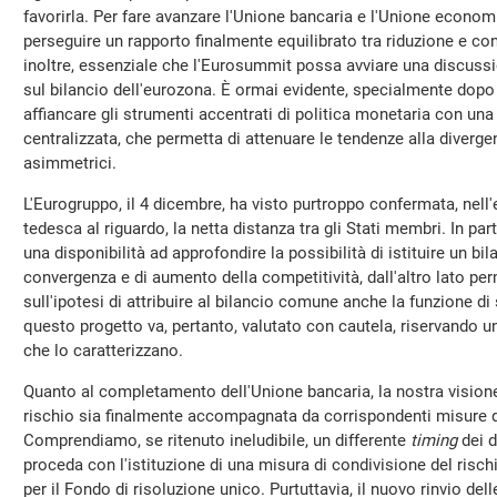
favorirla. Per fare avanzare l'Unione bancaria e l'Unione econom
perseguire un rapporto finalmente equilibrato tra riduzione e con
inoltre, essenziale che l'Eurosummit possa avviare una discussi
sul bilancio dell'eurozona. È ormai evidente, specialmente dopo la
affiancare gli strumenti accentrati di politica monetaria con un
centralizzata, che permetta di attenuare le tendenze alla divergenz
asimmetrici.
L'Eurogruppo, il 4 dicembre, ha visto purtroppo confermata, nell
tedesca al riguardo, la netta distanza tra gli Stati membri. In part
una disponibilità ad approfondire la possibilità di istituire un bil
convergenza e di aumento della competitività, dall'altro lato pe
sull'ipotesi di attribuire al bilancio comune anche la funzione di
questo progetto va, pertanto, valutato con cautela, riservando una 
che lo caratterizzano.
Quanto al completamento dell'Unione bancaria, la nostra visione
rischio sia finalmente accompagnata da corrispondenti misure d
Comprendiamo, se ritenuto ineludibile, un differente
timing
dei d
proceda con l'istituzione di una misura di condivisione del rischi
per il Fondo di risoluzione unico. Purtuttavia, il nuovo rinvio de