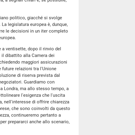
 a segnali chiari e, se possibile,
ano politico, giacché si svolge
 La legislatura europea è, dunque,
urre le decisioni in un iter completo
europea.
a ventisette, dopo il rinvio del
 il dibattito alla Camera dei
a chiedendo maggiori assicurazioni
 future relazioni tra l'Unione
luzione di riserva prevista dal
 negoziatori. Guardiamo con
 a Londra, ma allo stesso tempo, a
tolineare l'esigenza che l'uscita
 nell'interesse di offrire chiarezza
 imprese, che sono coinvolti da questo
tezza, continueremo pertanto a
 per prepararci anche allo scenario,