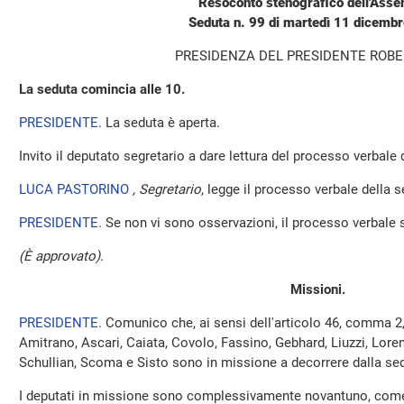
Resoconto stenografico dell'Ass
Seduta n. 99 di martedì 11 dicemb
PRESIDENZA DEL PRESIDENTE ROBE
La seduta comincia alle 10.
PRESIDENTE
. La seduta è aperta.
Invito il deputato segretario a dare lettura del processo verbale
LUCA PASTORINO
, Segretario
, legge il processo verbale della 
PRESIDENTE
. Se non vi sono osservazioni, il processo verbale 
(È approvato)
.
Missioni.
PRESIDENTE
. Comunico che, ai sensi dell'articolo 46, comma 2
Amitrano, Ascari, Caiata, Covolo, Fassino, Gebhard, Liuzzi, Loren
Schullian, Scoma e Sisto sono in missione a decorrere dalla se
I deputati in missione sono complessivamente novantuno, come 