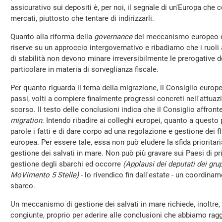
assicurativo sui depositi è, per noi, il segnale di un'Europa che 
mercati, piuttosto che tentare di indirizzarli.
Quanto alla riforma della
governance
del meccanismo europeo di
riserve su un approccio intergovernativo e ribadiamo che i ruoli
di stabilità non devono minare irreversibilmente le prerogative
particolare in materia di sorveglianza fiscale.
Per quanto riguarda il tema della migrazione, il Consiglio euro
passi, volti a compiere finalmente progressi concreti nell'attuaz
scorso. Il testo delle conclusioni indica che il Consiglio affronte
migration
. Intendo ribadire ai colleghi europei, quanto a questo p
parole i fatti e di dare corpo ad una regolazione e gestione dei 
europea. Per essere tale, essa non può eludere la sfida prioritar
gestione dei salvati in mare. Non può più gravare sui Paesi di pr
gestione degli sbarchi ed occorre
(Applausi dei deputati dei gru
MoVimento 5 Stelle)
- lo rivendico fin dall'estate - un coordinam
sbarco.
Un meccanismo di gestione dei salvati in mare richiede, inoltre,
congiunte, proprio per aderire alle conclusioni che abbiamo rag