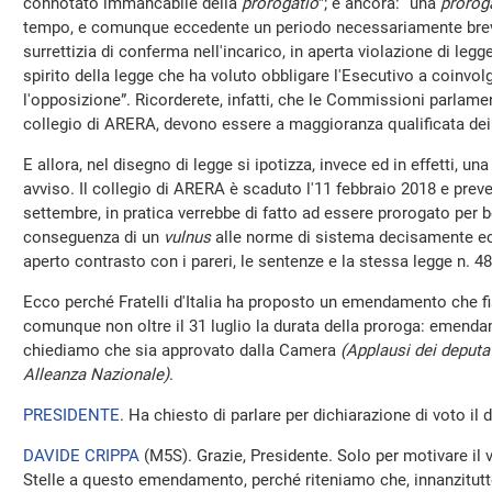
connotato immancabile della
prorogatio
”; e ancora: “una
prorog
tempo, e comunque eccedente un periodo necessariamente brev
surrettizia di conferma nell'incarico, in aperta violazione di legg
spirito della legge che ha voluto obbligare l'Esecutivo a coinvo
l'opposizione”. Ricorderete, infatti, che le Commissioni parlamen
collegio di ARERA, devono essere a maggioranza qualificata dei 
E allora, nel disegno di legge si ipotizza, invece ed in effetti, u
avviso. Il collegio di ARERA è scaduto l'11 febbraio 2018 e prev
settembre, in pratica verrebbe di fatto ad essere prorogato per b
conseguenza di un
vulnus
alle norme di sistema decisamente ecc
aperto contrasto con i pareri, le sentenze e la stessa legge n. 4
Ecco perché Fratelli d'Italia ha proposto un emendamento che fis
comunque non oltre il 31 luglio la durata della proroga: emendam
chiediamo che sia approvato dalla Camera
(Applausi dei deputati
Alleanza Nazionale)
.
PRESIDENTE
. Ha chiesto di parlare per dichiarazione di voto il
DAVIDE CRIPPA
(
M5S
). Grazie, Presidente. Solo per motivare i
Stelle a questo emendamento, perché riteniamo che, innanzitutt