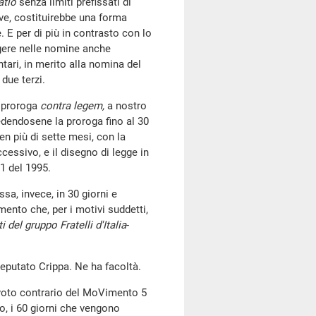
atio
senza limiti prefissati di
e, costituirebbe una forma
e. E per di più in contrasto con lo
lgere nelle nomine anche
tari, in merito alla nomina del
due terzi.
na proroga
contra legem,
a nostro
edendosene la proroga fino al 30
en più di sette mesi, con la
essivo, e il disegno di legge in
81 del 1995.
sa, invece, in 30 giorni e
ento che, per i motivi suddetti,
 del gruppo Fratelli d'Italia
-
 deputato Crippa. Ne ha facoltà.
l voto contrario del MoVimento 5
o, i 60 giorni che vengono