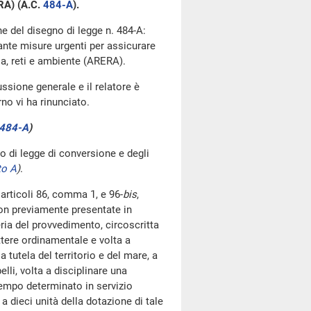
ERA) (A.C.
484-A
​).
ne del disegno di legge n. 484-A:
cante misure urgenti per assicurare
gia, reti e ambiente (ARERA).
ussione generale e il relatore è
no vi ha rinunciato.
484-A
​)
o di legge di conversione e degli
to A
)
.
 articoli 86, comma 1, e 96-
bis
,
on previamente presentate in
ia del provvedimento, circoscritta
tere ordinamentale e volta a
a tutela del territorio e del mare, a
elli, volta a disciplinare una
 tempo determinato in servizio
dieci unità della dotazione di tale