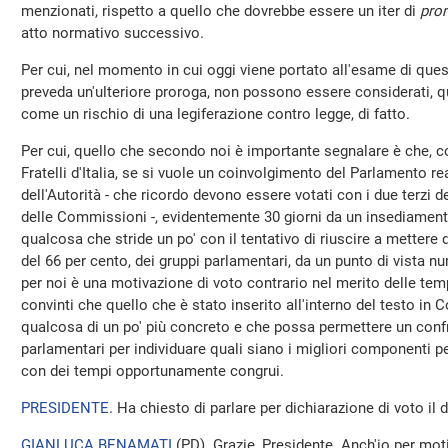
menzionati, rispetto a quello che dovrebbe essere un iter di
pror
atto normativo successivo.
Per cui, nel momento in cui oggi viene portato all'esame di que
preveda un'ulteriore proroga, non possono essere considerati, quel
come un rischio di una legiferazione contro legge, di fatto.
Per cui, quello che secondo noi è importante segnalare è che, c
Fratelli d'Italia, se si vuole un coinvolgimento del Parlamento r
dell'Autorità - che ricordo devono essere votati con i due terzi
delle Commissioni -, evidentemente 30 giorni da un insediamen
qualcosa che stride un po' con il tentativo di riuscire a mettere 
del 66 per cento, dei gruppi parlamentari, da un punto di vista 
per noi è una motivazione di voto contrario nel merito delle tem
convinti che quello che è stato inserito all'interno del testo in
qualcosa di un po' più concreto e che possa permettere un confr
parlamentari per individuare quali siano i migliori componenti per
con dei tempi opportunamente congrui.
PRESIDENTE
. Ha chiesto di parlare per dichiarazione di voto il
GIANLUCA BENAMATI
(
PD
). Grazie, Presidente. Anch'io per mot