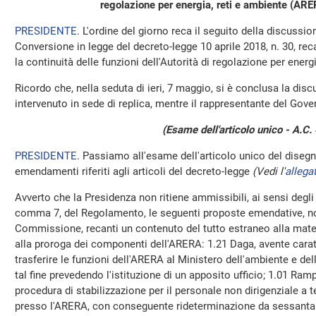
regolazione per energia, reti e ambiente (AR
PRESIDENTE
. L'ordine del giorno reca il seguito della discussio
Conversione in legge del decreto-legge 10 aprile 2018, n. 30, re
la continuità delle funzioni dell'Autorità di regolazione per ener
Ricordo che, nella seduta di ieri, 7 maggio, si è conclusa la disc
intervenuto in sede di replica, mentre il rappresentante del Gover
(Esame dell'articolo unico - A.C.
PRESIDENTE
. Passiamo all'esame dell'articolo unico del disegn
emendamenti riferiti agli articoli del decreto-legge
(Vedi l'
allega
Avverto che la Presidenza non ritiene ammissibili, ai sensi degli
comma 7, del Regolamento, le seguenti proposte emendative, n
Commissione, recanti un contenuto del tutto estraneo alla mater
alla proroga dei componenti dell'ARERA: 1.21 Daga, avente carat
trasferire le funzioni dell'ARERA al Ministero dell'ambiente e dell
tal fine prevedendo l'istituzione di un apposito ufficio; 1.01 Ramp
procedura di stabilizzazione per il personale non dirigenziale a
presso l'ARERA, con conseguente rideterminazione da sessanta a 