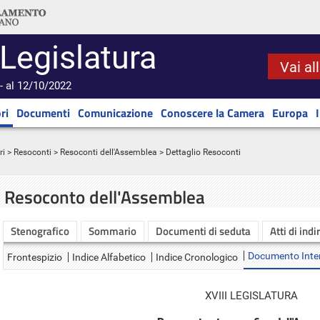
 Legislatura
Vai al
- al 12/10/2022
ri
Documenti
Comunicazione
Conoscere la Camera
Europa
ri
>
Resoconti
>
Resoconti dell'Assemblea
> Dettaglio Resoconti
Resoconto dell'Assemblea
Stenografico
Sommario
Documenti di seduta
Atti di indi
Documento Inte
Frontespizio
Indice Alfabetico
Indice Cronologico
XVIII LEGISLATURA