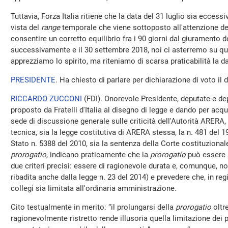
Tuttavia, Forza Italia ritiene che la data del 31 luglio sia ecces
vista del
range
temporale che viene sottoposto all'attenzione dell
consentire un corretto equilibrio fra i 90 giorni dal giuramento
successivamente e il 30 settembre 2018, noi ci asterremo su
apprezziamo lo spirito, ma riteniamo di scarsa praticabilità la d
PRESIDENTE
. Ha chiesto di parlare per dichiarazione di voto il
RICCARDO ZUCCONI
(
FDI
). Onorevole Presidente, deputate e dep
proposto da Fratelli d'Italia al disegno di legge e dando per acqui
sede di discussione generale sulle criticità dell'Autorità ARERA,
tecnica, sia la legge costitutiva di ARERA stessa, la n. 481 del 19
Stato n. 5388 del 2010, sia la sentenza della Corte costituzionale 
prorogatio,
indicano praticamente che la
prorogatio
può essere 
due criteri precisi: essere di ragionevole durata e, comunque, n
ribadita anche dalla legge n. 23 del 2014) e prevedere che, in re
collegi sia limitata all'ordinaria amministrazione.
Cito testualmente in merito: “il prolungarsi della
prorogatio
oltre
ragionevolmente ristretto rende illusoria quella limitazione dei 