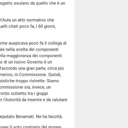
ogatio,
esulano da quello che è un
st'Aula un atto normativo che
li citati poco fa, i 60 giorni,
ome auspicava poco fa il collega di
eale nella scelta dei componenti
 della maggioranza dei componenti
to di un nuovo Governo è un
d'accordo una gran parte, circa più
numerico, in Commissione. Quindi,
pistiche troppo ristrette. Siamo
 Commissione sia, invece, un
onto schietto tra i gruppi
 l'Autorità da inserire e da valutare
 deputato Benamati. Ne ha facoltà.
ivare il voto contrario del gruppo