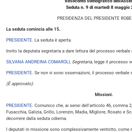
Resoconto stenografico dell'Ass
Seduta n. 9 di martedì 8 maggio
PRESIDENZA DEL PRESIDENTE ROBE
La seduta comincia alle 15.
PRESIDENTE
. La seduta è aperta.
Invito la deputata segretaria a dare lettura del processo verbale
SILVANA ANDREINA COMAROLI
,
Segretaria
, legge il processo v
PRESIDENTE
. Se non vi sono osservazioni, il processo verbale 
(È approvato)
.
Missioni.
PRESIDENTE
. Comunico che, ai sensi dell'articolo 46, comma 2
Fusacchia, Galizia, Grillo, Lorenzin, Madia, Migliore, Rosato e S
decorrere dalla seduta odierna.
I deputati in missione sono complessivamente ventotto, come ri