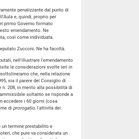
sivamente penalizzante dal punto di
'Aula e, quindi, proprio per
 del primo Governo formato
 questo emendamento. Ne
ata, così come individuata.
 deputato Zucconi. Ne ha facoltà.
utati, nell'illustrare l'emendamento
site le considerazioni svolte ieri in
 sottolineiamo che, nella relazione
95, sia il parere del Consiglio di
n. 208, in merito alla possibilità di
ammissibile soltanto se risponde a
on eccedere i 60 giorni (cosa
gime di
prorogatio,
l'attività dei
 un termine prestabilito e
poteri, che pure va considerata un