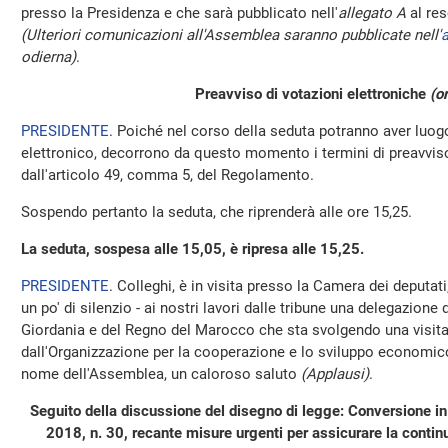
presso la Presidenza e che sarà pubblicato nell'
allegato A
al res
(Ulteriori comunicazioni all'Assemblea saranno pubblicate nell'
a
odierna)
.
Preavviso di votazioni elettroniche
(o
PRESIDENTE
. Poiché nel corso della seduta potranno aver luo
elettronico, decorrono da questo momento i termini di preavviso 
dall'articolo 49, comma 5, del Regolamento.
Sospendo pertanto la seduta, che riprenderà alle ore 15,25.
La seduta, sospesa alle 15,05, è ripresa alle 15,25.
PRESIDENTE
. Colleghi, è in visita presso la Camera dei deputat
un po' di silenzio - ai nostri lavori dalle tribune una delegazione
Giordania e del Regno del Marocco che sta svolgendo una visita d
dall'Organizzazione per la cooperazione e lo sviluppo economico
nome dell'Assemblea, un caloroso saluto
(Applausi)
.
Seguito della discussione del disegno di legge: Conversione in
2018, n. 30, recante misure urgenti per assicurare la continuit