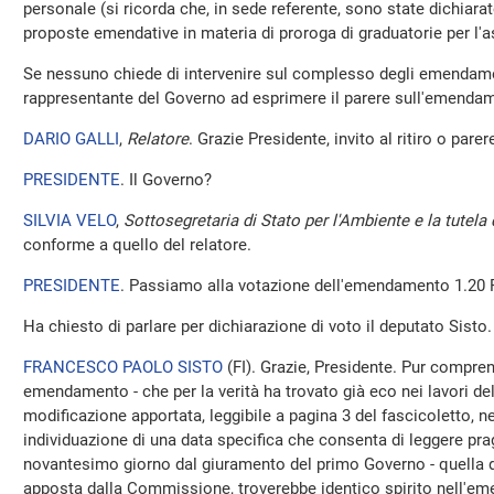
personale (si ricorda che, in sede referente, sono state dichiara
proposte emendative in materia di proroga di graduatorie per l'a
Se nessuno chiede di intervenire sul complesso degli emendamenti
rappresentante del Governo ad esprimere il parere sull'emenda
DARIO GALLI
,
Relatore
. Grazie Presidente, invito al ritiro o parer
PRESIDENTE
. Il Governo?
SILVIA VELO
,
Sottosegretaria di Stato per l'Ambiente e la tutela 
conforme a quello del relatore.
PRESIDENTE
. Passiamo alla votazione dell'emendamento 1.20 
Ha chiesto di parlare per dichiarazione di voto il deputato Sisto.
FRANCESCO PAOLO SISTO
(
FI
). Grazie, Presidente. Pur compre
emendamento - che per la verità ha trovato già eco nei lavori 
modificazione apportata, leggibile a pagina 3 del fascicoletto, nell
individuazione di una data specifica che consenta di leggere pr
novantesimo giorno dal giuramento del primo Governo - quella 
apposta dalla Commissione, troverebbe identico spirito nell'e