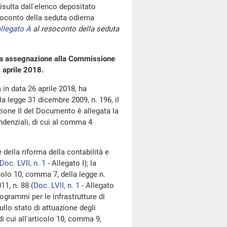
sulta dall'elenco depositato
oconto della seduta odierna
llegato A
al resoconto della seduta
ua assegnazione alla Commissione
0 aprile 2018.
a in data 26 aprile 2018, ha
lla legge 31 dicembre 2009, n. 196, il
ezione II del Documento è allegata la
ndenziali, di cui al comma 4
 della riforma della contabilità e
Doc. LVII, n. 1
- Allegato I); la
ticolo 10, comma 7, della legge n.
11, n. 88 (
Doc. LVII, n. 1
- Allegato
rogrammi per le infrastrutture di
sullo stato di attuazione degli
di cui all'articolo 10, comma 9,