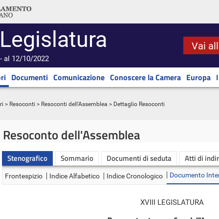
 Legislatura
Vai al
- al 12/10/2022
ri
Documenti
Comunicazione
Conoscere la Camera
Europa
ri
>
Resoconti
>
Resoconti dell'Assemblea
> Dettaglio Resoconti
Resoconto dell'Assemblea
Stenografico
Sommario
Documenti di seduta
Atti di indi
Documento Inte
Frontespizio
Indice Alfabetico
Indice Cronologico
XVIII LEGISLATURA