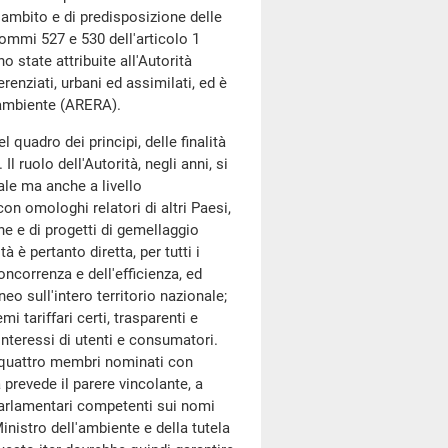
d'ambito e di predisposizione delle
commi 527 e 530 dell'articolo 1
o state attribuite all'Autorità
erenziati, urbani ed assimilati, ed è
e ambiente (ARERA).
quadro dei principi, delle finalità
 Il ruolo dell'Autorità, negli anni, si
le ma anche a livello
con omologhi relatori di altri Paesi,
ne e di progetti di gemellaggio
 è pertanto diretta, per tutti i
oncorrenza e dell'efficienza, ed
eo sull'intero territorio nazionale;
mi tariffari certi, trasparenti e
 interessi di utenti e consumatori.
da quattro membri nominati con
prevede il parere vincolante, a
arlamentari competenti sui nomi
inistro dell'ambiente e della tutela