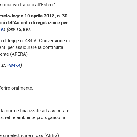
iativo Italiani all'Estero".
creto-legge 10 aprile 2018, n. 30,
ni dell'Autorità di regolazione per
-A
)
(ore 15,09)
.
o di legge n. 484-A: Conversione in
nti per assicurare la continuità
biente (ARERA).
A.C.
484-A
)
.
ferire oralmente.
tta norme finalizzate ad assicurare
gia, reti e ambiente prorogando la
ergia elettrica e il gas (AEEG)