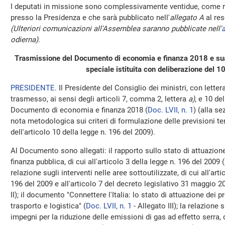
I deputati in missione sono complessivamente ventidue, come ri
presso la Presidenza e che sarà pubblicato nell'
allegato A
al res
(Ulteriori comunicazioni all'Assemblea saranno pubblicate nell'
a
odierna)
.
Trasmissione del Documento di economia e finanza 2018 e s
speciale istituita con deliberazione del 1
PRESIDENTE
. Il Presidente del Consiglio dei ministri, con letter
trasmesso, ai sensi degli articoli 7, comma 2, lettera
a)
, e 10 de
Documento di economia e finanza 2018 (
Doc. LVII, n. 1
) (alla s
nota metodologica sui criteri di formulazione delle previsioni te
dell'articolo 10 della legge n. 196 del 2009).
Al Documento sono allegati: il rapporto sullo stato di attuazione
finanza pubblica, di cui all'articolo 3 della legge n. 196 del 2009 (
relazione sugli interventi nelle aree sottoutilizzate, di cui all'ar
196 del 2009 e all'articolo 7 del decreto legislativo 31 maggio 20
II); il documento "Connettere l'Italia: lo stato di attuazione dei p
trasporto e logistica" (
Doc. LVII, n. 1
- Allegato III); la relazione 
impegni per la riduzione delle emissioni di gas ad effetto serra, 