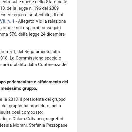
mento sulle spese dello Stato nelle
10, della legge n. 196 del 2009
essere equo e sostenibile, di cui
VII, n. 1
- Allegato VI); la relazione
azione e sui risparmi conseguiti
comma 576, della legge 24 dicembre
comma 1, del Regolamento, alla
e 2018. La Commissione speciale
sarà stabilito dalla Conferenza dei
uppo parlamentare e affidamento dei
el medesimo gruppo.
rile 2018, il presidente del gruppo
 del gruppo ha proceduto, nella
 risulta così composto:
rio, e Chiara Gribaudo; segretari:
Alessia Morani, Stefania Pezzopane,