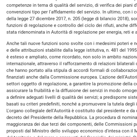
competenze in tema di qualità del servizio, di verifica dei piani 
convenzioni tipo per l'affidamento del servizio. In ultimo, con i 
della legge 27 dicembre 2017, n. 205 (legge di bilancio 2018), son
funzioni di regolazione e controllo del ciclo dei rifiuti, anche diff
stata ridenominata in Autorità di regolazione per energia, reti 
Anche tali nuove funzioni sono svolte con i medesimi poteri e nel 
e delle attribuzioni stabilite dalla legge istitutiva, n. 481 del 1995.
è esteso e ampliato, come ricordato, non solo in ambito naziona
internazionale, attraverso il rafforzamento di relazioni bilaterali 
che hanno portato alla stipula di accordi formali di collaborazio
finanziati anche dalla Commissione europea. L'azione dell'Autorità
settori oggetto di regolazione, a garantire la promozione della c
assicurare la fruibilità e la diffusione dei servizi in modo omogen
a definire adeguati livelli di qualità dei servizi; a predisporre siste
basati su criteri predefiniti, nonché a promuovere la tutela degli
L'organo collegiale dell'Autorità è costituito dal presidente e 
decreto del Presidente della Repubblica. La procedura di nomina 
maggioranza dei due terzi dei componenti, delle Commissioni p
proposti dal Ministro dello sviluppo economico d'intesa con il M