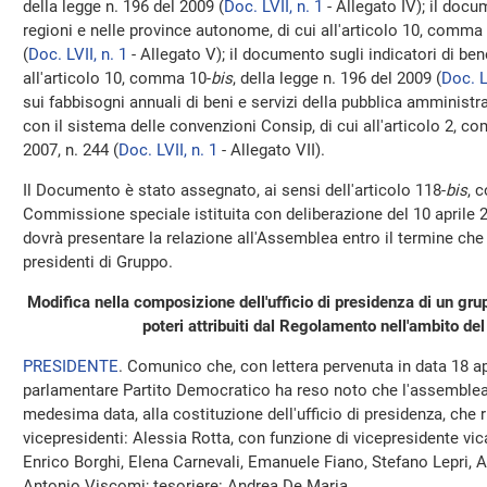
della legge n. 196 del 2009 (
Doc. LVII, n. 1
- Allegato IV); il docu
regioni e nelle province autonome, di cui all'articolo 10, comma 
(
Doc. LVII, n. 1
- Allegato V); il documento sugli indicatori di ben
all'articolo 10, comma 10-
bis
, della legge n. 196 del 2009 (
Doc. L
sui fabbisogni annuali di beni e servizi della pubblica amministr
con il sistema delle convenzioni Consip, di cui all'articolo 2, 
2007, n. 244 (
Doc. LVII, n. 1
- Allegato VII).
Il Documento è stato assegnato, ai sensi dell'articolo 118-
bis
, 
Commissione speciale istituita con deliberazione del 10 april
dovrà presentare la relazione all'Assemblea entro il termine che 
presidenti di Gruppo.
Modifica nella composizione dell'ufficio di presidenza di un gr
poteri attribuiti dal Regolamento nell'ambito d
PRESIDENTE
. Comunico che, con lettera pervenuta in data 18 ap
parlamentare Partito Democratico ha reso noto che l'assemblea
medesima data, alla costituzione dell'ufficio di presidenza, che
vicepresidenti: Alessia Rotta, con funzione di vicepresidente vica
Enrico Borghi, Elena Carnevali, Emanuele Fiano, Stefano Lepri, 
Antonio Viscomi; tesoriere: Andrea De Maria.