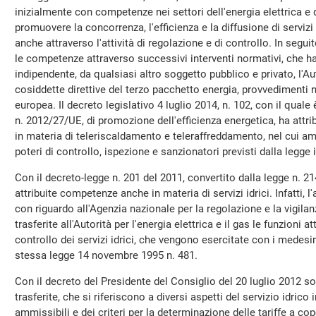
inizialmente con competenze nei settori dell'energia elettrica e 
promuovere la concorrenza, l'efficienza e la diffusione di servizi c
anche attraverso l'attività di regolazione e di controllo. In segu
le competenze attraverso successivi interventi normativi, che 
indipendente, da qualsiasi altro soggetto pubblico e privato, l'Aut
cosiddette direttive del terzo pacchetto energia, provvedimenti n
europea. Il decreto legislativo 4 luglio 2014, n. 102, con il quale 
n. 2012/27/UE, di promozione dell'efficienza energetica, ha attrib
in materia di teleriscaldamento e teleraffreddamento, nel cui a
poteri di controllo, ispezione e sanzionatori previsti dalla legge i
Con il decreto-legge n. 201 del 2011, convertito dalla legge n. 21
attribuite competenze anche in materia di servizi idrici. Infatti, 
con riguardo all'Agenzia nazionale per la regolazione e la vigila
trasferite all'Autorità per l'energia elettrica e il gas le funzioni a
controllo dei servizi idrici, che vengono esercitate con i medesimi
stessa legge 14 novembre 1995 n. 481.
Con il decreto del Presidente del Consiglio del 20 luglio 2012 son
trasferite, che si riferiscono a diversi aspetti del servizio idrico 
ammissibili e dei criteri per la determinazione delle tariffe a cop