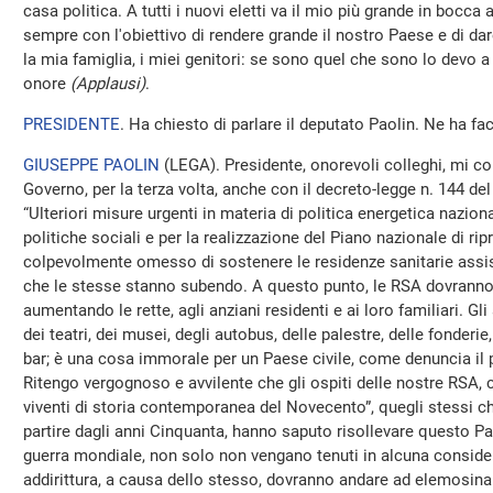
casa politica. A tutti i nuovi eletti va il mio più grande in bocca 
sempre con l'obiettivo di rendere grande il nostro Paese e di dare 
la mia famiglia, i miei genitori: se sono quel che sono lo devo a 
onore
(Applausi)
.
PRESIDENTE
. Ha chiesto di parlare il deputato Paolin. Ne ha fac
GIUSEPPE PAOLIN
(
LEGA
). Presidente, onorevoli colleghi, mi c
Governo, per la terza volta, anche con il decreto-legge n. 144 del
“Ulteriori misure urgenti in materia di politica energetica naziona
politiche sociali e per la realizzazione del Piano nazionale di ri
colpevolmente omesso di sostenere le residenze sanitarie assist
che le stesse stanno subendo. A questo punto, le RSA dovranno f
aumentando le rette, agli anziani residenti e ai loro familiari. G
dei teatri, dei musei, degli autobus, delle palestre, delle fonderie,
bar; è una cosa immorale per un Paese civile, come denuncia il
Ritengo vergognoso e avvilente che gli ospiti delle nostre RSA, c
viventi di storia contemporanea del Novecento”, quegli stessi che
partire dagli anni Cinquanta, hanno saputo risollevare questo P
guerra mondiale, non solo non vengano tenuti in alcuna consid
addirittura, a causa dello stesso, dovranno andare ad elemosinare