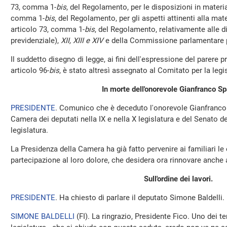
73, comma 1-
bis
, del Regolamento, per le disposizioni in materi
comma 1-
bis
, del Regolamento, per gli aspetti attinenti alla mate
articolo 73, comma 1-
bis
, del Regolamento, relativamente alle d
previdenziale),
XII, XIII e XIV
e della Commissione parlamentare pe
Il suddetto disegno di legge, ai fini dell'espressione del parere
articolo 96-
bis
, è stato altresì assegnato al Comitato per la legi
In morte dell'onorevole Gianfranco S
PRESIDENTE
. Comunico che è deceduto l'onorevole Gianfranco
Camera dei deputati nella IX e nella X legislatura e del Senato de
legislatura.
La Presidenza della Camera ha già fatto pervenire ai familiari le 
partecipazione al loro dolore, che desidera ora rinnovare anch
Sull'ordine dei lavori.
PRESIDENTE
. Ha chiesto di parlare il deputato Simone Baldelli.
SIMONE BALDELLI
(
FI
). La ringrazio, Presidente Fico. Uno dei t