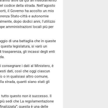
aranno altre da qui all'insediamento
el codice della strada. Nell'agosto
porti, il Governo ha accolto un mio
erenza Stato-città e autonomie
mente, dopo dodici anni, l'utilizzo
ppe amministrazioni locali più per
ggio di una battaglia che in queste
questa legislatura, si varò un
i trasparenza, gli incassi degli enti
ada.
 consegnare i dati al Ministero, è
esti dati, così che oggi ciascun
o o in qualsiasi altro comune,
a strada, quanti siano stati gli
, tutto questo non è successo. Il
 più sedi che La regolamentazione
inalizzata”; questa è una delle