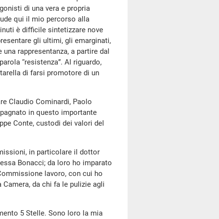
gonisti di una vera e propria
clude qui il mio percorso alla
uti è difficile sintetizzare nove
esentare gli ultimi, gli emarginati,
una rappresentanza, a partire dal
arola “resistenza”. Al riguardo,
tarella di farsi promotore di un
olare Claudio Cominardi, Paolo
mpagnato in questo importante
pe Conte, custodi dei valori del
issioni, in particolare il dottor
oressa Bonacci; da loro ho imparato
 Commissione lavoro, con cui ho
 Camera, da chi fa le pulizie agli
imento 5 Stelle. Sono loro la mia