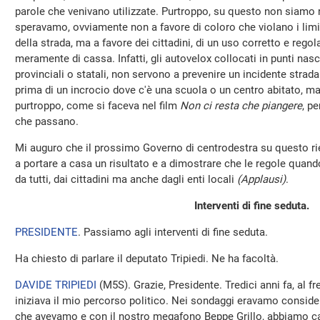
parole che venivano utilizzate. Purtroppo, su questo non siamo ri
speravamo, ovviamente non a favore di coloro che violano i limiti
della strada, ma a favore dei cittadini, di un uso corretto e regol
meramente di cassa. Infatti, gli autovelox collocati in punti nasco
provinciali o statali, non servono a prevenire un incidente stradal
prima di un incrocio dove c'è una scuola o un centro abitato, 
purtroppo, come si faceva nel film
Non ci resta che piangere
, pe
che passano.
Mi auguro che il prossimo Governo di centrodestra su questo ri
a portare a casa un risultato e a dimostrare che le regole quan
da tutti, dai cittadini ma anche dagli enti locali
(Applausi)
.
Interventi di fine seduta.
PRESIDENTE
. Passiamo agli interventi di fine seduta.
Ha chiesto di parlare il deputato Tripiedi. Ne ha facoltà.
DAVIDE TRIPIEDI
(
M5S
). Grazie, Presidente. Tredici anni fa, al 
iniziava il mio percorso politico. Nei sondaggi eravamo consider
che avevamo e con il nostro megafono Beppe Grillo, abbiamo cam