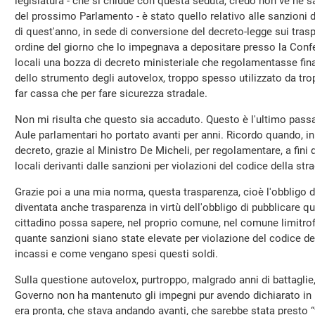
legislatura - che si chiude con questa seduta, credo non ve ne s
del prossimo Parlamento - è stato quello relativo alle sanzioni d
di quest'anno, in sede di conversione del decreto-legge sui tras
ordine del giorno che lo impegnava a depositare presso la Conf
locali una bozza di decreto ministeriale che regolamentasse final
dello strumento degli autovelox, troppo spesso utilizzato da tro
far cassa che per fare sicurezza stradale.
Non mi risulta che questo sia accaduto. Questo è l'ultimo passa
Aule parlamentari ho portato avanti per anni. Ricordo quando, in 
decreto, grazie al Ministro De Micheli, per regolamentare, a fini d
locali derivanti dalle sanzioni per violazioni del codice della str
Grazie poi a una mia norma, questa trasparenza, cioè l'obbligo di
diventata anche trasparenza in virtù dell'obbligo di pubblicare qu
cittadino possa sapere, nel proprio comune, nel comune limitrof
quante sanzioni siano state elevate per violazione del codice dell
incassi e come vengano spesi questi soldi.
Sulla questione autovelox, purtroppo, malgrado anni di battaglie
Governo non ha mantenuto gli impegni pur avendo dichiarato in
era pronta, che stava andando avanti, che sarebbe stata presto “f