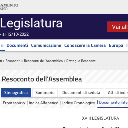
 Legislatura
Vai al
- al 12/10/2022
ri
Documenti
Comunicazione
Conoscere la Camera
Europa
ri
>
Resoconti
>
Resoconti dell'Assemblea
> Dettaglio Resoconti
Resoconto dell'Assemblea
Stenografico
Sommario
Documenti di seduta
Atti di indi
Documento Inte
Frontespizio
Indice Alfabetico
Indice Cronologico
XVIII LEGISLATURA