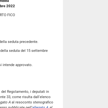
emblea
mbre 2022
RTO FICO
 della seduta precedente.
e della seduta del 15 settembre
si intende approvato.
 del Regolamento, i deputati in
te 33, come risulta dall'elenco
egato A
al resoconto stenografico
nno pubblicate nell'
allegato A
al