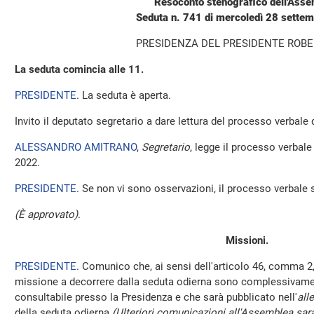
Resoconto stenografico dell'Ass
Seduta n. 741 di mercoledì 28 sette
PRESIDENZA DEL PRESIDENTE ROBE
La seduta comincia alle 11.
PRESIDENTE
. La seduta è aperta.
Invito il deputato segretario a dare lettura del processo verbale
ALESSANDRO AMITRANO
,
Segretario
, legge il processo verbal
2022.
PRESIDENTE
. Se non vi sono osservazioni, il processo verbale 
(È approvato)
.
Missioni.
PRESIDENTE
. Comunico che, ai sensi dell'articolo 46, comma 2,
missione a decorrere dalla seduta odierna sono complessivamen
consultabile presso la Presidenza e che sarà pubblicato nell'
all
della seduta odierna
(Ulteriori comunicazioni all'Assemblea sara