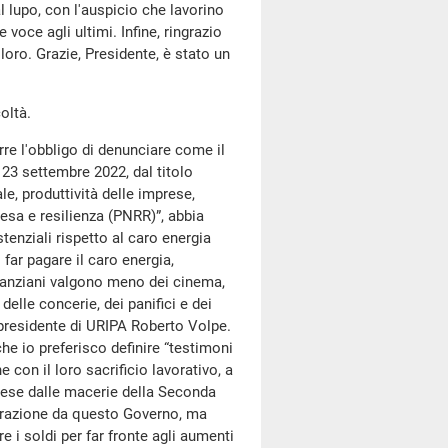
al lupo, con l'auspicio che lavorino
voce agli ultimi. Infine, ringrazio
loro. Grazie, Presidente, è stato un
oltà.
orre l'obbligo di denunciare come il
 23 settembre 2022, dal titolo
le, produttività delle imprese,
presa e resilienza (PNRR)”, abbia
enziali rispetto al caro energia
ar pagare il caro energia,
li anziani valgono meno dei cinema,
 delle concerie, dei panifici e dei
 presidente di URIPA Roberto Volpe.
he io preferisco definire “testimoni
 con il loro sacrificio lavorativo, a
aese dalle macerie della Seconda
erazione da questo Governo, ma
 i soldi per far fronte agli aumenti