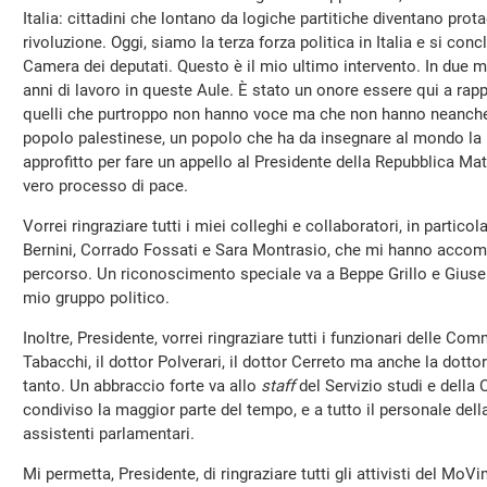
Italia: cittadini che lontano da logiche partitiche diventano prota
rivoluzione. Oggi, siamo la terza forza politica in Italia e si con
Camera dei deputati. Questo è il mio ultimo intervento. In due min
anni di lavoro in queste Aule. È stato un onore essere qui a rappr
quelli che purtroppo non hanno voce ma che non hanno neanche 
popolo palestinese, un popolo che ha da insegnare al mondo la p
approfitto per fare un appello al Presidente della Repubblica Mat
vero processo di pace.
Vorrei ringraziare tutti i miei colleghi e collaboratori, in partic
Bernini, Corrado Fossati e Sara Montrasio, che mi hanno acco
percorso. Un riconoscimento speciale va a Beppe Grillo e Giusep
mio gruppo politico.
Inoltre, Presidente, vorrei ringraziare tutti i funzionari delle Comm
Tabacchi, il dottor Polverari, il dottor Cerreto ma anche la dott
tanto. Un abbraccio forte va allo
staff
del Servizio studi e della
condiviso la maggior parte del tempo, e a tutto il personale della
assistenti parlamentari.
Mi permetta, Presidente, di ringraziare tutti gli attivisti del MoV