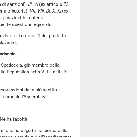
a di sanzioni),
III, VI
(ex articolo 73,
ria tributaria),
VII, VIII, IX, X, XI
(ex
isposizioni in materia
r le questioni regionali.
 previsto dal comma 1 del predetto
slazione.
padaccia.
 Spadaccia, già membro della
lla Repubblica nella VIII e nella X
espressioni della più sentita
e a nome dell'Assemblea.
 Ne ha facoltà.
emi che ho seguito nel corso della