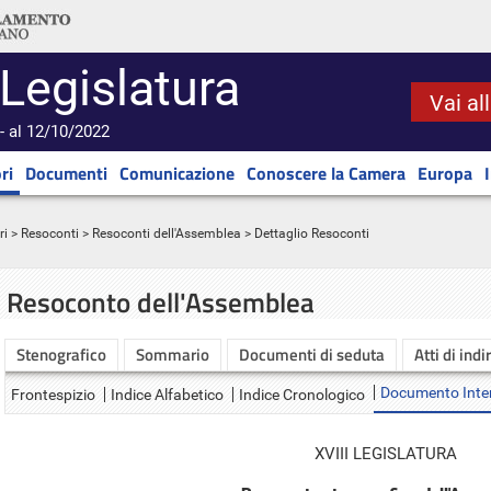
 Legislatura
Vai al
- al 12/10/2022
ri
Documenti
Comunicazione
Conoscere la Camera
Europa
ri
>
Resoconti
>
Resoconti dell'Assemblea
> Dettaglio Resoconti
Resoconto dell'Assemblea
Stenografico
Sommario
Documenti di seduta
Atti di indi
Documento Inte
Frontespizio
Indice Alfabetico
Indice Cronologico
XVIII LEGISLATURA