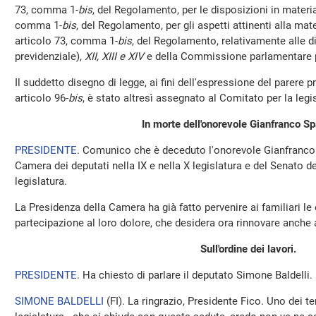
73, comma 1-
bis
, del Regolamento, per le disposizioni in materi
comma 1-
bis
, del Regolamento, per gli aspetti attinenti alla mate
articolo 73, comma 1-
bis
, del Regolamento, relativamente alle d
previdenziale),
XII, XIII e XIV
e della Commissione parlamentare pe
Il suddetto disegno di legge, ai fini dell'espressione del parere
articolo 96-
bis
, è stato altresì assegnato al Comitato per la legi
In morte dell'onorevole Gianfranco S
PRESIDENTE
. Comunico che è deceduto l'onorevole Gianfranco
Camera dei deputati nella IX e nella X legislatura e del Senato de
legislatura.
La Presidenza della Camera ha già fatto pervenire ai familiari le 
partecipazione al loro dolore, che desidera ora rinnovare anch
Sull'ordine dei lavori.
PRESIDENTE
. Ha chiesto di parlare il deputato Simone Baldelli.
SIMONE BALDELLI
(
FI
). La ringrazio, Presidente Fico. Uno dei t