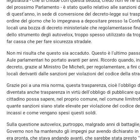
legislatura - che si chiude con questa seduta, credo non ve ne s
del prossimo Parlamento - è stato quello relativo alle sanzioni d
di quest'anno, in sede di conversione del decreto-legge sui tras
ordine del giorno che lo impegnava a depositare presso la Conf
locali una bozza di decreto ministeriale che regolamentasse final
dello strumento degli autovelox, troppo spesso utilizzato da tro
far cassa che per fare sicurezza stradale.
Non mi risulta che questo sia accaduto. Questo è l'ultimo passa
Aule parlamentari ho portato avanti per anni. Ricordo quando, in 
decreto, grazie al Ministro De Micheli, per regolamentare, a fini d
locali derivanti dalle sanzioni per violazioni del codice della str
Grazie poi a una mia norma, questa trasparenza, cioè l'obbligo di
diventata anche trasparenza in virtù dell'obbligo di pubblicare qu
cittadino possa sapere, nel proprio comune, nel comune limitrof
quante sanzioni siano state elevate per violazione del codice dell
incassi e come vengano spesi questi soldi.
Sulla questione autovelox, purtroppo, malgrado anni di battaglie
Governo non ha mantenuto gli impegni pur avendo dichiarato in
era pronta, che stava andando avanti, che sarebbe stata presto “f