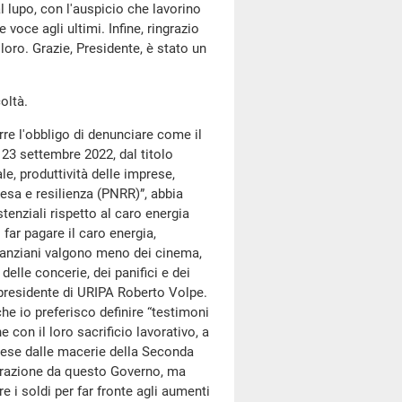
al lupo, con l'auspicio che lavorino
voce agli ultimi. Infine, ringrazio
loro. Grazie, Presidente, è stato un
oltà.
orre l'obbligo di denunciare come il
 23 settembre 2022, dal titolo
le, produttività delle imprese,
presa e resilienza (PNRR)”, abbia
enziali rispetto al caro energia
ar pagare il caro energia,
li anziani valgono meno dei cinema,
 delle concerie, dei panifici e dei
 presidente di URIPA Roberto Volpe.
he io preferisco definire “testimoni
 con il loro sacrificio lavorativo, a
aese dalle macerie della Seconda
erazione da questo Governo, ma
 i soldi per far fronte agli aumenti