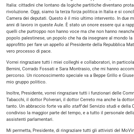
Italia: cittadini che lontano da logiche partitiche diventano prota
rivoluzione. Oggi, siamo la terza forza politica in Italia e si con
Camera dei deputati. Questo è il mio ultimo intervento. In due min
anni di lavoro in queste Aule. È stato un onore essere qui a rappr
quelli che purtroppo non hanno voce ma che non hanno neanche 
popolo palestinese, un popolo che ha da insegnare al mondo la p
approfitto per fare un appello al Presidente della Repubblica Mat
vero processo di pace.
Vorrei ringraziare tutti i miei colleghi e collaboratori, in partic
Bernini, Corrado Fossati e Sara Montrasio, che mi hanno acco
percorso. Un riconoscimento speciale va a Beppe Grillo e Giusep
mio gruppo politico.
Inoltre, Presidente, vorrei ringraziare tutti i funzionari delle Comm
Tabacchi, il dottor Polverari, il dottor Cerreto ma anche la dott
tanto. Un abbraccio forte va allo
staff
del Servizio studi e della
condiviso la maggior parte del tempo, e a tutto il personale della
assistenti parlamentari.
Mi permetta, Presidente, di ringraziare tutti gli attivisti del MoV