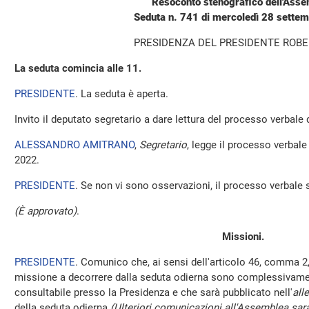
Resoconto stenografico dell'Ass
Seduta n. 741 di mercoledì 28 sette
PRESIDENZA DEL PRESIDENTE ROBE
La seduta comincia alle 11.
PRESIDENTE
. La seduta è aperta.
Invito il deputato segretario a dare lettura del processo verbale
ALESSANDRO AMITRANO
,
Segretario
, legge il processo verbal
2022.
PRESIDENTE
. Se non vi sono osservazioni, il processo verbale 
(È approvato)
.
Missioni.
PRESIDENTE
. Comunico che, ai sensi dell'articolo 46, comma 2,
missione a decorrere dalla seduta odierna sono complessivamen
consultabile presso la Presidenza e che sarà pubblicato nell'
all
della seduta odierna
(Ulteriori comunicazioni all'Assemblea sara