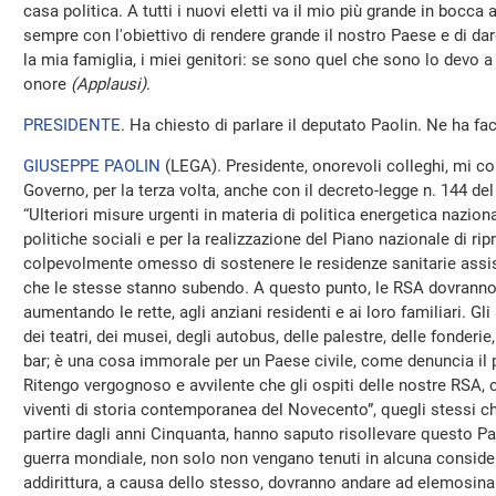
casa politica. A tutti i nuovi eletti va il mio più grande in bocca 
sempre con l'obiettivo di rendere grande il nostro Paese e di dare 
la mia famiglia, i miei genitori: se sono quel che sono lo devo a 
onore
(Applausi)
.
PRESIDENTE
. Ha chiesto di parlare il deputato Paolin. Ne ha fac
GIUSEPPE PAOLIN
(
LEGA
). Presidente, onorevoli colleghi, mi c
Governo, per la terza volta, anche con il decreto-legge n. 144 del
“Ulteriori misure urgenti in materia di politica energetica naziona
politiche sociali e per la realizzazione del Piano nazionale di ri
colpevolmente omesso di sostenere le residenze sanitarie assist
che le stesse stanno subendo. A questo punto, le RSA dovranno f
aumentando le rette, agli anziani residenti e ai loro familiari. G
dei teatri, dei musei, degli autobus, delle palestre, delle fonderie,
bar; è una cosa immorale per un Paese civile, come denuncia il
Ritengo vergognoso e avvilente che gli ospiti delle nostre RSA, c
viventi di storia contemporanea del Novecento”, quegli stessi che
partire dagli anni Cinquanta, hanno saputo risollevare questo P
guerra mondiale, non solo non vengano tenuti in alcuna consid
addirittura, a causa dello stesso, dovranno andare ad elemosinare