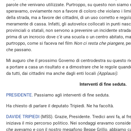
parole che venivano utilizzate. Purtroppo, su questo non siamo ri
speravamo, ovviamente non a favore di coloro che violano i limiti
della strada, ma a favore dei cittadini, di un uso corretto e regol
meramente di cassa. Infatti, gli autovelox collocati in punti nasco
provinciali o statali, non servono a prevenire un incidente stradal
prima di un incrocio dove c'è una scuola o un centro abitato, 
purtroppo, come si faceva nel film
Non ci resta che piangere
, pe
che passano.
Mi auguro che il prossimo Governo di centrodestra su questo ri
a portare a casa un risultato e a dimostrare che le regole quan
da tutti, dai cittadini ma anche dagli enti locali
(Applausi)
.
Interventi di fine seduta.
PRESIDENTE
. Passiamo agli interventi di fine seduta.
Ha chiesto di parlare il deputato Tripiedi. Ne ha facoltà.
DAVIDE TRIPIEDI
(
M5S
). Grazie, Presidente. Tredici anni fa, al 
iniziava il mio percorso politico. Nei sondaggi eravamo consider
che avevamo e con il nostro megafono Beppe Grillo, abbiamo cam