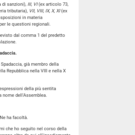
a di sanzioni),
III, VI
(ex articolo 73,
ria tributaria),
VII, VIII, IX, X, XI
(ex
isposizioni in materia
r le questioni regionali.
 previsto dal comma 1 del predetto
slazione.
padaccia.
 Spadaccia, già membro della
lla Repubblica nella VIII e nella X
espressioni della più sentita
e a nome dell'Assemblea.
 Ne ha facoltà.
emi che ho seguito nel corso della