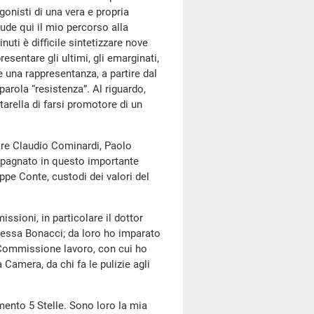
gonisti di una vera e propria
clude qui il mio percorso alla
uti è difficile sintetizzare nove
esentare gli ultimi, gli emarginati,
una rappresentanza, a partire dal
arola “resistenza”. Al riguardo,
tarella di farsi promotore di un
olare Claudio Cominardi, Paolo
mpagnato in questo importante
pe Conte, custodi dei valori del
issioni, in particolare il dottor
oressa Bonacci; da loro ho imparato
 Commissione lavoro, con cui ho
 Camera, da chi fa le pulizie agli
imento 5 Stelle. Sono loro la mia