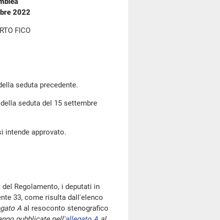
emblea
mbre 2022
RTO FICO
 della seduta precedente.
e della seduta del 15 settembre
si intende approvato.
 del Regolamento, i deputati in
te 33, come risulta dall'elenco
egato A
al resoconto stenografico
nno pubblicate nell'
allegato A
al