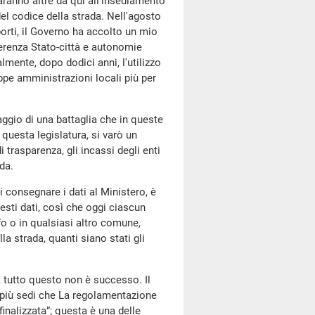
aranno altre da qui all'insediamento
el codice della strada. Nell'agosto
porti, il Governo ha accolto un mio
erenza Stato-città e autonomie
mente, dopo dodici anni, l'utilizzo
ppe amministrazioni locali più per
ggio di una battaglia che in queste
questa legislatura, si varò un
i trasparenza, gli incassi degli enti
ada.
 consegnare i dati al Ministero, è
esti dati, così che oggi ciascun
o o in qualsiasi altro comune,
a strada, quanti siano stati gli
, tutto questo non è successo. Il
 più sedi che La regolamentazione
inalizzata”; questa è una delle