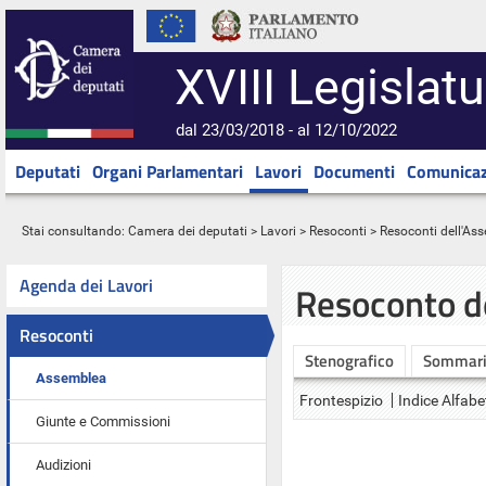
XVIII Legislatu
dal 23/03/2018 - al 12/10/2022
Deputati
Organi Parlamentari
Lavori
Documenti
Comunicaz
Stai consultando:
Camera dei deputati
>
Lavori
>
Resoconti
>
Resoconti dell'As
Agenda dei Lavori
Resoconto d
Resoconti
Stenografico
Sommar
Assemblea
Frontespizio
Indice Alfabe
Giunte e Commissioni
Audizioni