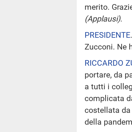
merito. Grazi
(Applausi)
.
PRESIDENTE
Zucconi. Ne h
RICCARDO Z
portare, da pa
a tutti i coll
complicata da
costellata da 
della pandemi