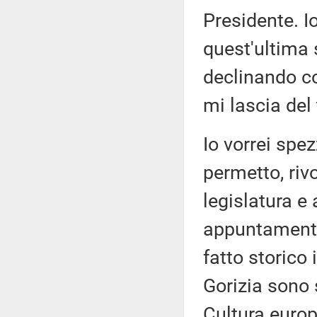
Presidente. Io
quest'ultima 
declinando c
mi lascia del
Io vorrei spez
permetto, riv
legislatura e 
appuntamento 
fatto storico
Gorizia sono 
Cultura europ