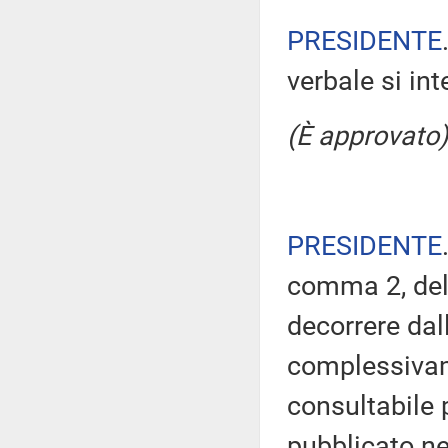
PRESIDENTE
verbale si in
(È approvato)
PRESIDENTE
comma 2, del
decorrere dal
complessivam
consultabile 
pubblicato nel