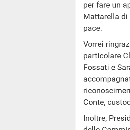
per fare un a
Mattarella di
pace.
Vorrei ringraz
particolare C
Fossati e Sa
accompagnato
riconosciment
Conte, custod
Inoltre, Presi
delle Commissi