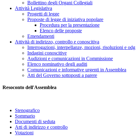
Bollettino degli Organi Collegiali
Attività Legislativa
Progetti di legge
Proposte di legge di iniziativa popolare
Procedura per la presentazione
Elenco delle proposte
Emendamenti
Attività di indirizzo, controllo e conoscitiva
Interrogazioni, interpellanze, mozioni, risoluzioni e odg
Indagini conoscitive
Audizioni e comunicazioni in Commissione
Elenco nominativo degli auditi
Comunicazioni e informative urgenti in Assemblea
Atti del Governo sottoposti a parere
Resoconto dell'Assemblea
Stenografico
Sommario
Documenti di seduta
Atti di indirizzo e controllo
Votazioni