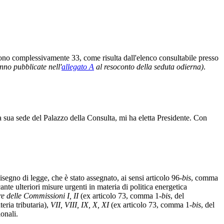
sono complessivamente 33, come risulta dall'elenco consultabile presso
nno pubblicate nell'
allegato A
al resoconto della seduta odierna)
.
lla sua sede del Palazzo della Consulta, mi ha eletta Presidente. Con
isegno di legge, che è stato assegnato, ai sensi articolo 96-
bis
, comma
e ulteriori misure urgenti in materia di politica energetica
e delle Commissioni I, II
(ex articolo 73, comma 1-
bis
, del
teria tributaria),
VII, VIII, IX, X, XI
(ex articolo 73, comma 1-
bis
, del
onali.