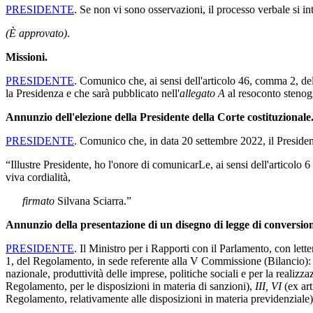
PRESIDENTE
. Se non vi sono osservazioni, il processo verbale si i
(È approvato)
.
Missioni.
PRESIDENTE
. Comunico che, ai sensi dell'articolo 46, comma 2, de
la Presidenza e che sarà pubblicato nell'
allegato A
al resoconto stenog
Annunzio dell'elezione della Presidente della Corte costituzionale
PRESIDENTE
. Comunico che, in data 20 settembre 2022, il President
“Illustre Presidente, ho l'onore di comunicarLe, ai sensi dell'articolo 
viva cordialità,
firmato
Silvana Sciarra.”
Annunzio della presentazione di un disegno di legge di conversio
PRESIDENTE
. Il Ministro per i Rapporti con il Parlamento, con lett
1, del Regolamento, in sede referente alla V Commissione (Bilancio): “
nazionale, produttività delle imprese, politiche sociali e per la realiz
Regolamento, per le disposizioni in materia di sanzioni),
III, VI
(ex ar
Regolamento, relativamente alle disposizioni in materia previdenziale