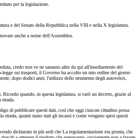
omitato per la legislazione.
ura e del Senato della Repubblica nella VIII e nella X legislatura.
 rinnovare anche a nome dell'Assemblea.
seduta, credo non ve ne saranno altre da qui all'insediamento del
to-legge sui trasporti, il Governo ha accolto un mio ordine del giorno
nte, dopo dodici anni, l'utilizzo dello strumento degli autovelox,
 Ricordo quando, in questa legislatura, si varò un decreto, grazie al
a strada.
ligo di pubblicare questi dati, così che oggi ciascun cittadino possa
a strada, quanti siano stati gli incassi e come vengano spesi questi
avendo dichiarato in più sedi che La regolamentazione era pronta, che
 riusciti a ottenere il risultato che speravamo, ovviamente non a favore