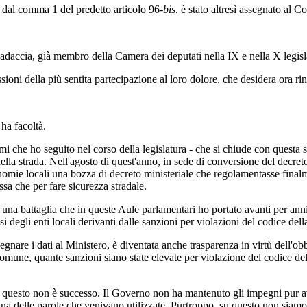
to dal comma 1 del predetto articolo 96-
bis
, è stato altresì assegnato al C
ccia, già membro della Camera dei deputati nella IX e nella X legislat
ssioni della più sentita partecipazione al loro dolore, che desidera ora
ha facoltà.
mi che ho seguito nel corso della legislatura - che si chiude con questa 
della strada. Nell'agosto di quest'anno, in sede di conversione del decre
omie locali una bozza di decreto ministeriale che regolamentasse finalme
ssa che per fare sicurezza stradale.
una battaglia che in queste Aule parlamentari ho portato avanti per anni.
i degli enti locali derivanti dalle sanzioni per violazioni del codice dell
gnare i dati al Ministero, è diventata anche trasparenza in virtù dell'obb
omune, quante sanzioni siano state elevate per violazione del codice dell
to questo non è successo. Il Governo non ha mantenuto gli impegni pur 
una delle parole che venivano utilizzate. Purtroppo, su questo non siamo