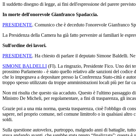
Il suddetto disegno di legge, ai fini dell'espressione del parere previs
In morte dell'onorevole Gianfranco Spadaccia.
PRESIDENTE
. Comunico che è deceduto l'onorevole Gianfranco Spada
La Presidenza della Camera ha già fatto pervenire ai familiari le espre
Sull'ordine dei lavori.
PRESIDENTE
. Ha chiesto di parlare il deputato Simone Baldelli. Ne 
SIMONE BALDELLI
(
FI
). La ringrazio, Presidente Fico. Uno dei te
prossimo Parlamento - è stato quello relativo alle sanzioni del codice 
che lo impegnava a depositare presso la Conferenza Stato-città e auton
troppo spesso utilizzato da troppe amministrazioni locali più per far ca
Non mi risulta che questo sia accaduto. Questo è l'ultimo passaggio di 
Ministro De Micheli, per regolamentare, a fini di trasparenza, gli incass
Grazie poi a una mia norma, questa trasparenza, cioè l'obbligo di conse
sapere, nel proprio comune, nel comune limitrofo o in qualsiasi altro c
soldi.
Sulla questione autovelox, purtroppo, malgrado anni di battaglie, tut
stava andando avanti, che sarebbe stata presto “finalizzata”; questa è 