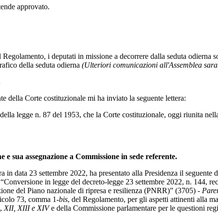
ntende approvato.
l Regolamento, i deputati in missione a decorrere dalla seduta odierna 
rafico della seduta odierna
(Ulteriori comunicazioni all'Assemblea sara
.
e della Corte costituzionale mi ha inviato la seguente lettera:
6 della legge n. 87 del 1953, che la Corte costituzionale, oggi riunita ne
ne e sua assegnazione a Commissione in sede referente.
era in data 23 settembre 2022, ha presentato alla Presidenza il seguente d
Conversione in legge del decreto-legge 23 settembre 2022, n. 144, recant
zazione del Piano nazionale di ripresa e resilienza (PNRR)” (3705) -
Parer
ticolo 73, comma 1-
bis
, del Regolamento, per gli aspetti attinenti alla ma
),
XII, XIII e XIV
e della Commissione parlamentare per le questioni regi