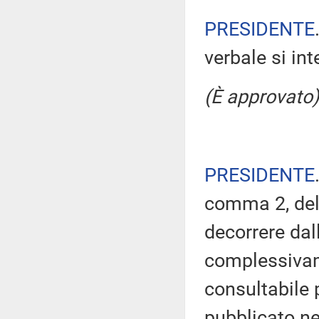
PRESIDENTE
verbale si in
(È approvato)
PRESIDENTE
comma 2, del
decorrere dal
complessivam
consultabile 
pubblicato nel