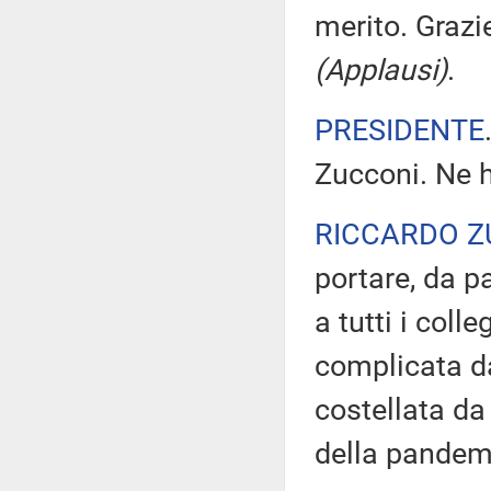
merito. Grazi
(Applausi)
.
PRESIDENTE
Zucconi. Ne h
RICCARDO Z
portare, da pa
a tutti i coll
complicata da
costellata da 
della pandemi