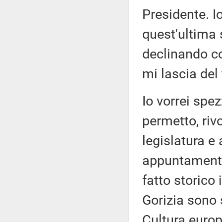
Presidente. Io
quest'ultima 
declinando c
mi lascia del
Io vorrei spez
permetto, riv
legislatura e 
appuntamento 
fatto storico
Gorizia sono 
Cultura europ