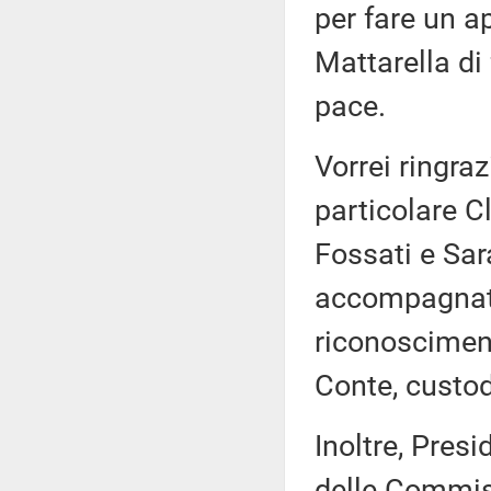
per fare un a
Mattarella di
pace.
Vorrei ringraz
particolare C
Fossati e Sa
accompagnato
riconosciment
Conte, custod
Inoltre, Presi
delle Commissi