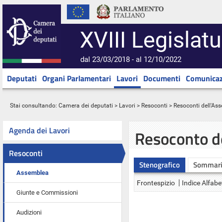
XVIII Legislatu
dal 23/03/2018 - al 12/10/2022
Deputati
Organi Parlamentari
Lavori
Documenti
Comunicaz
Stai consultando:
Camera dei deputati
>
Lavori
>
Resoconti
>
Resoconti dell'As
Agenda dei Lavori
Resoconto d
Resoconti
Stenografico
Sommar
Assemblea
Frontespizio
Indice Alfabe
Giunte e Commissioni
Audizioni