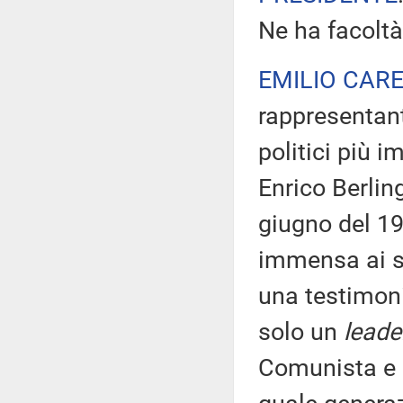
Ne ha facoltà
EMILIO CARE
rappresentant
politici più i
Enrico Berlin
giugno del 198
immensa ai su
una testimoni
solo un
leade
Comunista e r