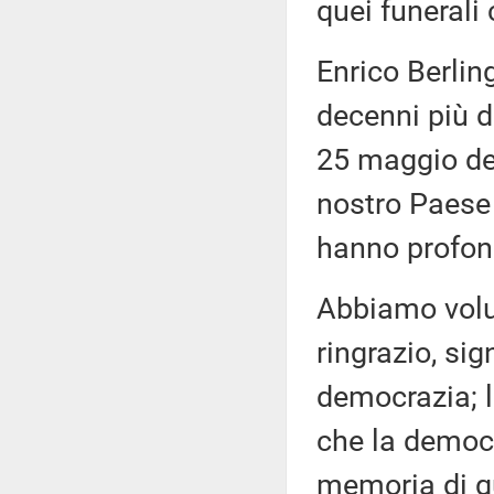
quei funerali 
Enrico Berling
decenni più du
25 maggio del
nostro Paese 
hanno profon
Abbiamo volu
ringrazio, si
democrazia; 
che la democr
memoria di qu