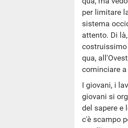
qua, ma vedo 
per limitare l
sistema occid
attento. Di là
costruissimo 
qua, all'Oves
cominciare a f
I giovani, i la
giovani si or
del sapere e l
c'è scampo pe