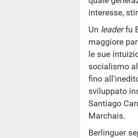
quale genera
interesse, st
Un
leader
fu B
maggiore par
le sue intuizi
socialismo al
fino all'ined
sviluppato i
Santiago Carr
Marchais.
Berlinguer se