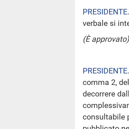
PRESIDENTE
verbale si in
(È approvato)
PRESIDENTE
comma 2, del
decorrere dal
complessivam
consultabile 
pubblicato nel