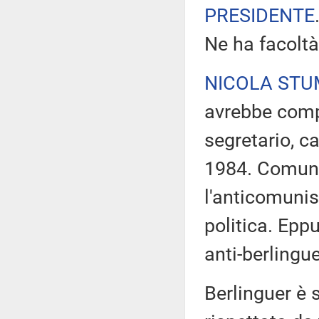
PRESIDENTE
Ne ha facoltà
NICOLA ST
avrebbe compi
segretario, c
1984. Comunis
l'anticomunism
politica. Epp
anti-berlingue
Berlinguer è 