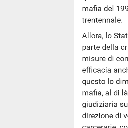
mafia del 1992
trentennale.
Allora, lo Sta
parte della c
misure di con
efficacia anch
questo lo dimo
mafia, al di l
giudiziaria s
direzione di 
carcerarie, c