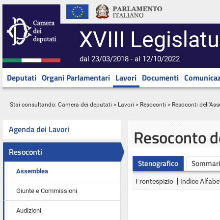
XVIII Legislatu
dal 23/03/2018 - al 12/10/2022
Deputati
Organi Parlamentari
Lavori
Documenti
Comunicaz
Stai consultando:
Camera dei deputati
>
Lavori
>
Resoconti
>
Resoconti dell'As
Agenda dei Lavori
Resoconto d
Resoconti
Stenografico
Sommar
Assemblea
Frontespizio
Indice Alfabe
Giunte e Commissioni
Audizioni