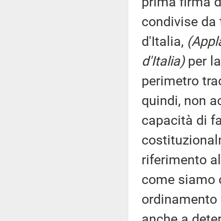
prima firma d
condivise da 
d'Italia,
(Appla
d'Italia)
per l
perimetro trac
quindi, non a
capacità di f
costituziona
riferimento al
come siamo c
ordinamento 
anche a deter