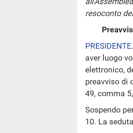
all'Assemblea
resoconto del
Preavvis
PRESIDENTE
aver luogo v
elettronico, 
preavviso di c
49, comma 5,
Sospendo pert
10. La sedut