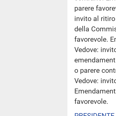
parere favor
invito al rit
della Commi
favorevole. 
Vedove: invito
emendamenti 1.
o parere con
Vedove: invito
Emendamento
favorevole.
PRESIDENTE