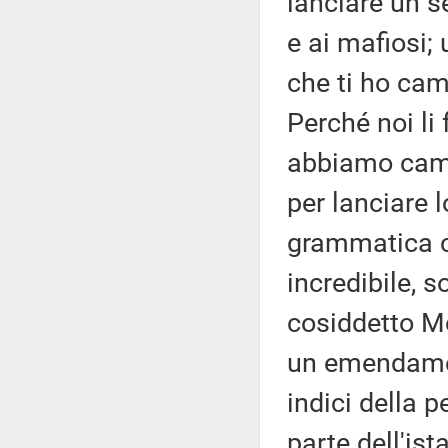
lanciare un s
e ai mafiosi;
che ti ho cam
Perché noi li
abbiamo cambi
per lanciare
grammatica co
incredibile, s
cosiddetto Mo
un emendamen
indici della 
parte dell'ist