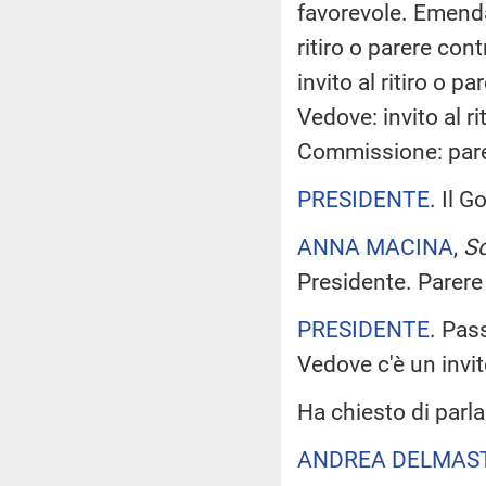
favorevole. Emenda
ritiro o parere con
invito al ritiro o
Vedove: invito al 
Commissione: pare
PRESIDENTE
. Il 
ANNA MACINA
,
So
Presidente. Parere
PRESIDENTE
. Pas
Vedove c'è un invito
Ha chiesto di parl
ANDREA DELMAST