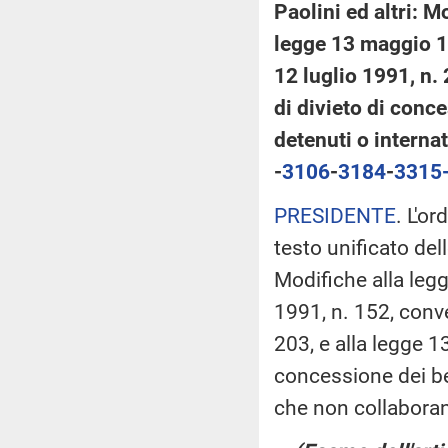
Paolini ed altri: M
legge 13 maggio 19
12 luglio 1991, n.
di divieto di conce
detenuti o interna
-
3106
​-
3184
​-
3315
PRESIDENTE
. L'o
testo unificato de
Modifiche alla leg
1991, n. 152, conve
203, e alla legge 1
concessione dei ben
che non collaboran