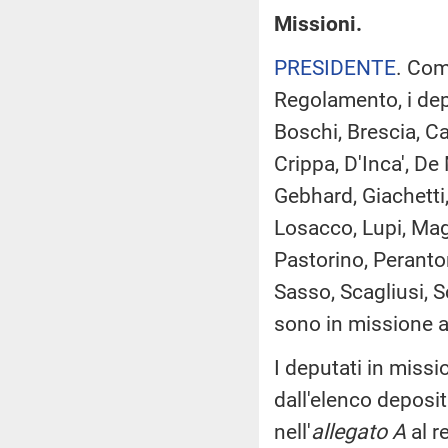
Missioni.
PRESIDENTE
. Com
Regolamento, i deput
Boschi, Brescia, Ca
Crippa, D'Inca', De
Gebhard, Giachetti, 
Losacco, Lupi, Magi
Pastorino, Peranton
Sasso, Scagliusi, S
sono in missione a
I deputati in miss
dall'elenco deposi
nell'
allegato A
al r