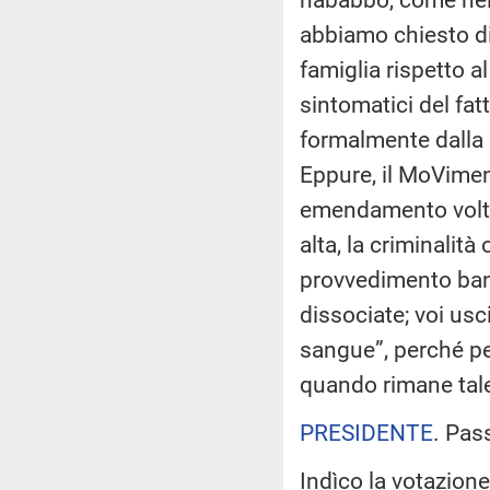
abbiamo chiesto di 
famiglia rispetto a
sintomatici del fa
formalmente dalla 
Eppure, il MoVimen
emendamento volto 
alta, la criminalità
provvedimento band
dissociate; voi usc
sangue”, perché per
quando rimane tal
PRESIDENTE
. Pas
Indìco la votazion