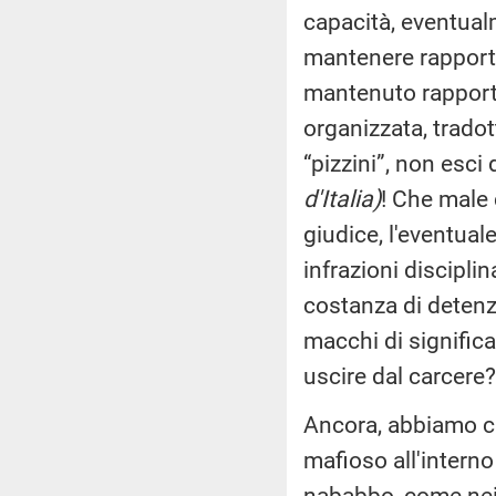
capacità, eventual
mantenere rapporti 
mantenuto rapporti 
organizzata, tradott
“pizzini”, non esci
d'Italia)
! Che male 
giudice, l'eventual
infrazioni discipli
costanza di detenz
macchi di significat
uscire dal carcere
Ancora, abbiamo ch
mafioso all'interno
nababbo, come nei 