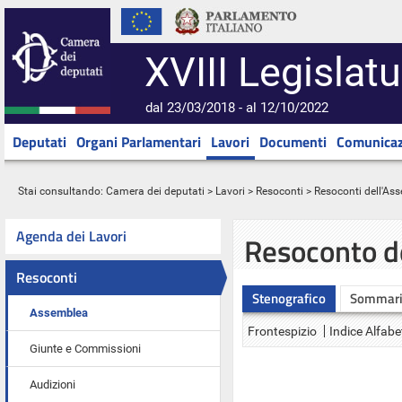
XVIII Legislatu
dal 23/03/2018 - al 12/10/2022
Deputati
Organi Parlamentari
Lavori
Documenti
Comunicaz
Stai consultando:
Camera dei deputati
>
Lavori
>
Resoconti
>
Resoconti dell'As
Agenda dei Lavori
Resoconto d
Resoconti
Stenografico
Sommar
Assemblea
Frontespizio
Indice Alfabe
Giunte e Commissioni
Audizioni