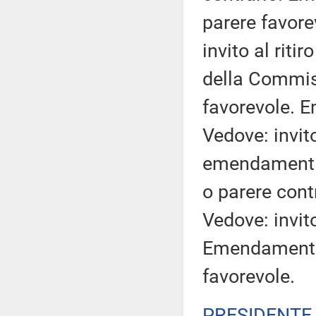
parere favor
invito al rit
della Commi
favorevole. 
Vedove: invito
emendamenti 1.
o parere con
Vedove: invito
Emendamento
favorevole.
PRESIDENTE