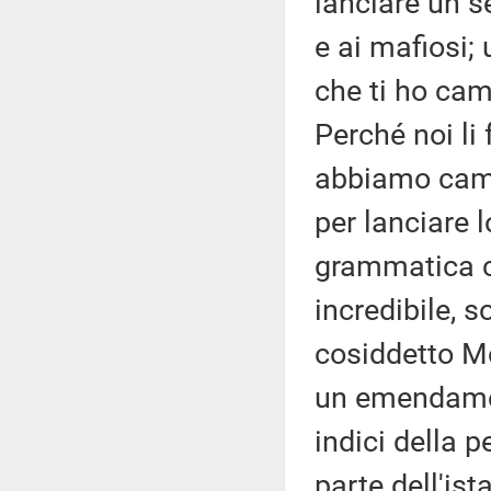
lanciare un s
e ai mafiosi;
che ti ho cam
Perché noi li
abbiamo cambi
per lanciare
grammatica co
incredibile, s
cosiddetto Mo
un emendamen
indici della 
parte dell'ist