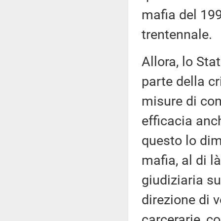
mafia del 1992
trentennale.
Allora, lo Sta
parte della c
misure di con
efficacia anch
questo lo dimo
mafia, al di l
giudiziaria s
direzione di 
carcerarie, c