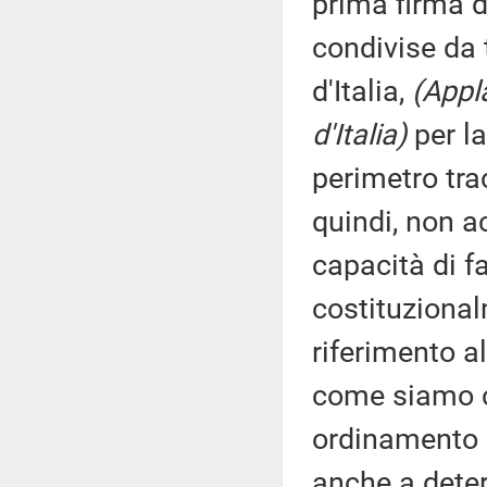
prima firma d
condivise da 
d'Italia,
(Appla
d'Italia)
per l
perimetro trac
quindi, non a
capacità di f
costituziona
riferimento al
come siamo c
ordinamento 
anche a deter