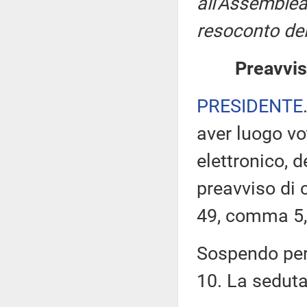
all'Assemblea
resoconto del
Preavvis
PRESIDENTE
aver luogo v
elettronico, 
preavviso di c
49, comma 5,
Sospendo pert
10. La sedut