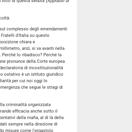
n voto di questa seduta
(Applausi di
coltà.
go sul complesso degli emendamenti
Fratelli d'Italia su questo
posizione chiara e
millimetro, anzi, si va avanti nella
. Perché lo ribadisco? Perché la
une pronunce della Corte europea
 declaratoria di incostituzionalità
o ostativo è un istituto giuridico
arità per cui noi oggi lo
mergenza che segue le stragi di
lla criminalità organizzata
rande efficacia anche sotto il
entativi della mafia, al di là della
andati sempre nella direzione di
ndo misure come l'ergastolo