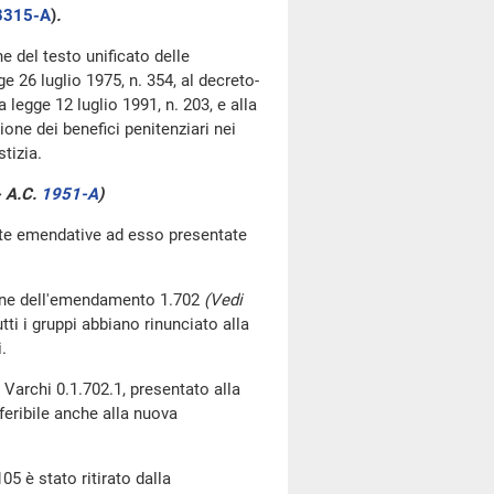
3315-A
​)
.
ne del testo unificato delle
 26 luglio 1975, n. 354, al decreto-
 legge 12 luglio 1991, n. 203, e alla
ione dei benefici penitenziari nei
tizia.
- A.C.
1951-A
​)
oste emendative ad esso presentate
one dell'emendamento 1.702
(Vedi
utti i gruppi abbiano rinunciato alla
.
Varchi 0.1.702.1, presentato alla
eribile anche alla nuova
5 è stato ritirato dalla