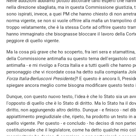
Nelle audizioni abbiamo potuto ascoltare tanti esperti che han
nella direzione sbagliata, ma in questa Commissione giustizia, t
sono ispirati, invece, a quei PM che hanno chiesto di non arretra
norma vigente, se non si vuole offrire alla mafia un trampolino
troppo velatamente, che è la stessa Corte ad offrire questo tra
hanno immaginato che bisognasse bloccare il lavoro della Cort
peggiore di quello vigente.
Ma la cosa più grave che ho scoperto, fra ieri sera e stamattina, 
della Commissione antimafia su questo tema dell'ergastolo os
antimafia - e mi rivolgo a Forza Italia e a tutti quelli che hanno 
personaggio che vi ricordate cosa ha detto sulla compianta Jole
Forza Italia-Berlusconi Presidente)
? E questo è ancora lì, Preside
spiegare ancora meglio come bisogna modificare questo testo 
Dunque, con questo nuovo testo, l'idea è che lo Stato sia un a
l'opposto di quello che è lo Stato di diritto. Ma lo Stato ha il dov
diritto, non aggiungendo altro delitto. Dunque - e finisco - nel d
appiattimento pregiudiziale che, ripeto, ha prodotto un testo in 
quello vigente. Per questo - e concludo - ho deciso di non part
costituzionale che il legislatore, come ha detto qualche mio col