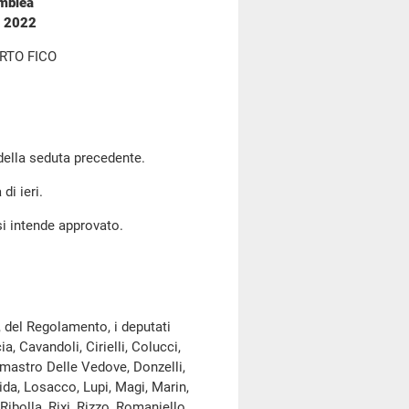
emblea
o 2022
RTO FICO
 della seduta precedente.
di ieri.
si intende approvato.
, del Regolamento, i deputati
ia, Cavandoli, Cirielli, Colucci,
lmastro Delle Vedove, Donzelli,
gida, Losacco, Lupi, Magi, Marin,
Ribolla, Rixi, Rizzo, Romaniello,