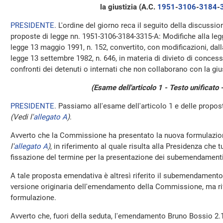
la giustizia (A.C.
1951
​-
3106
​-
3184
​-
PRESIDENTE
. L'ordine del giorno reca il seguito della discussio
proposte di legge nn. 1951-3106-3184-3315-A: Modifiche alla legge
legge 13 maggio 1991, n. 152, convertito, con modificazioni, dalla
legge 13 settembre 1982, n. 646, in materia di divieto di concess
confronti dei detenuti o internati che non collaborano con la gius
(Esame dell'articolo 1 - Testo unificato 
PRESIDENTE
. Passiamo all'esame dell'articolo 1 e delle prop
(Vedi l'
allegato A
)
.
Avverto che la Commissione ha presentato la nuova formulazi
l'
allegato A
)
, in riferimento al quale risulta alla Presidenza che t
fissazione del termine per la presentazione dei subemendamenti
A tale proposta emendativa è altresì riferito il subemendamento 
versione originaria dell'emendamento della Commissione, ma rif
formulazione.
Avverto che, fuori della seduta, l'emendamento Bruno Bossio 2.10