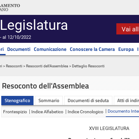
 Legislatura
Vai al
- al 12/10/2022
ri
Documenti
Comunicazione
Conoscere la Camera
Europa
ri
>
Resoconti
>
Resoconti dell'Assemblea
> Dettaglio Resoconti
Resoconto dell'Assemblea
Stenografico
Sommario
Documenti di seduta
Atti di indi
Documento Inte
Frontespizio
Indice Alfabetico
Indice Cronologico
XVIII LEGISLATURA