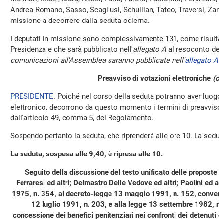
Andrea Romano, Sasso, Scagliusi, Schullian, Tateo, Traversi, Zane
missione a decorrere dalla seduta odierna.
I deputati in missione sono complessivamente 131, come risulta
Presidenza e che sarà pubblicato nell'
allegato A
al resoconto de
comunicazioni all'Assemblea saranno pubblicate nell'
allegato A
Preavviso di votazioni elettroniche
(o
PRESIDENTE
. Poiché nel corso della seduta potranno aver luo
elettronico, decorrono da questo momento i termini di preavviso 
dall'articolo 49, comma 5, del Regolamento.
Sospendo pertanto la seduta, che riprenderà alle ore 10. La sed
La seduta, sospesa alle 9,40, è ripresa alle 10.
Seguito della discussione del testo unificato delle proposte
Ferraresi ed altri; Delmastro Delle Vedove ed altri; Paolini ed a
1975, n. 354, al decreto-legge 13 maggio 1991, n. 152, convert
12 luglio 1991, n. 203, e alla legge 13 settembre 1982, n.
concessione dei benefici penitenziari nei confronti dei detenuti