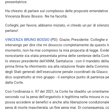
presentatrice.
Ha chiesto di parlare sul complesso delle proposte emendative rif
Vincenza Bruno Bossio. Ne ha facoltà.
Colleghi, per favore, abbiamo iniziato, vi chiedo un po' di silenzi
parlano!
VINCENZA BRUNO BOSSIO
(
PD
). Grazie, Presidente. Colleghe e 
intervengo per dire che mi dissocio completamente da questo tes
momento, non ha mai compreso la mia proposta di legge. Evid
nonostante sia stata presentata prima delle sentenze della Corte
lo stesso presidente dell'ANM, Santalucia - con il mandato della C
prima firma fa riferimento sia alla relazione finale della Commis
degli Stati generali dell'esecuzione penale coordinati da Glauco
dico soprattutto al mio gruppo - il semplice punto di partenza p
dalla Corte.
Con l'ordinanza n. 97 del 2021, la Corte ha ribadito un orienta
secondo cui la pena dell'ergastolo è legittima nella misura in c
possa accedere ai benefici e anche alla liberazione condizionale
pena di morte mascherata, un fine pena mai. Di conseguenza, c