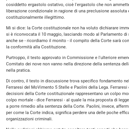
cosiddetto ergastolo ostativo, cioè l'ergastolo che non ammette 
liberazione condizionale in ragione di una preclusione assoluta e
costituzionalmente illegittimo.
Mi si dice: la Corte costituzionale non ha voluto dichiarare imm
si è riconvocata il 10 maggio, lasciando modo al Parlamento di ri
anche se - ricordiamo il monito - il compito della Corte sarà co
la conformità alla Costituzione.
Purtroppo, il testo approvato in Commissione e l'ulteriore em
Comitato dei nove non vanno nella direzione della sentenza della 
nella pratica.
Di contro, il testo in discussione trova specifico fondamento nell
Ferraresi del MoVimento 5 Stelle e Paolini della Lega. Ferraresi 
decisioni della Corte costituzionale rappresentano un colpo mort
colpo mortale - dice Ferraresi - al quale la mia proposta di legg
a porre rimedio alla sentenza della Corte. Paolini, invece, afferm
per come la Corte indica, significa perdere una delle poche effic
organizzazioni criminali.