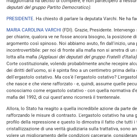
maggioritaria ha deciso di compiere, e non parteciperò a nessu
deputati del gruppo Partito Democratico).
PRESIDENTE
. Ha chiesto di parlare la deputata Varchi. Ne ha fa
MARIA CAROLINA VARCHI
(
FDI
). Grazie, Presidente. Interven
per chiarire, qualora ve ne fosse ancora bisogno, la posizione di 
argomento così spinoso. Noi abbiamo avuto, fin dall'inizio, una 
incontrovertibile: per noi di fronte alla mafia non si arretra di un 
lotta alla mafia
(Applausi dei deputati del gruppo Fratelli d'Italia)
Corte costituzionale, volendo probabilmente anche recepire alc
dei diritti dell'uomo, si è spinta fino a un centimetro prima della
dell'ergastolo ostativo. Ma cos'è l'ergastolo ostativo? L'ergastol
che nasce e che viene rafforzato - e, quindi, assume quelle peculi
conosciamo come ergastolo ostativo - con quella normativa d'e
mafia del 1992, di cui quest'anno ricorrerà il trentennale.
Allora, lo Stato ha reagito a quella incredibile azione da parte de
rafforzando le misure di contrasto. L'ergastolo ostativo ha una g
profilo della repressione e questo lo dimostra il fatto che tutti i t
cristallizzazione di una verità giudiziaria sulla trattativa, sono 
volere un miglioramento delle condizioni carcerarie, considera