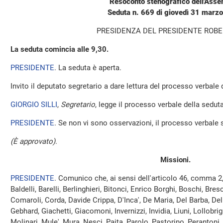
Resoconto stenografico dell'Ass
Seduta n. 669 di giovedì 31 marz
PRESIDENZA DEL PRESIDENTE ROBE
La seduta comincia alle 9,30.
PRESIDENTE
. La seduta è aperta.
Invito il deputato segretario a dare lettura del processo verbale
GIORGIO SILLI
,
Segretario
, legge il processo verbale della seduta 
PRESIDENTE
. Se non vi sono osservazioni, il processo verbale 
(È approvato)
.
Missioni.
PRESIDENTE
. Comunico che, ai sensi dell'articolo 46, comma 2
Baldelli, Barelli, Berlinghieri, Bitonci, Enrico Borghi, Boschi, Bresc
Comaroli, Corda, Davide Crippa, D'Inca', De Maria, Del Barba, De
Gebhard, Giachetti, Giacomoni, Invernizzi, Invidia, Liuni, Lollobri
Molinari, Mule', Mura, Nesci, Paita, Parolo, Pastorino, Perantoni, 