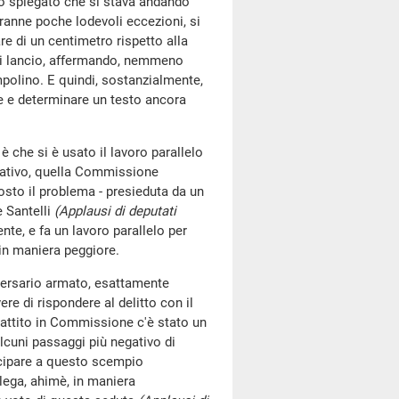
no spiegato che si stava andando
ranne poche lodevoli eccezioni, si
re di un centimetro rispetto alla
 di lancio, affermando, nemmeno
mpolino. E quindi, sostanzialmente,
e e determinare un testo ancora
è che si è usato il lavoro parallelo
tativo, quella Commissione
posto il problema - presieduta da un
 Santelli
(Applausi di deputati
nte, e fa un lavoro parallelo per
in maniera peggiore.
vversario armato, esattamente
ere di rispondere al delitto con il
ibattito in Commissione c'è stato un
alcuni passaggi più negativo di
ecipare a questo scempio
lega, ahimè, in maniera