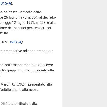
3315-A
​)
.
ne del testo unificato delle
 26 luglio 1975, n. 354, al decreto-
 legge 12 luglio 1991, n. 203, e alla
ione dei benefici penitenziari nei
tizia.
- A.C.
1951-A
​)
oste emendative ad esso presentate
one dell'emendamento 1.702
(Vedi
utti i gruppi abbiano rinunciato alla
.
Varchi 0.1.702.1, presentato alla
eribile anche alla nuova
5 è stato ritirato dalla