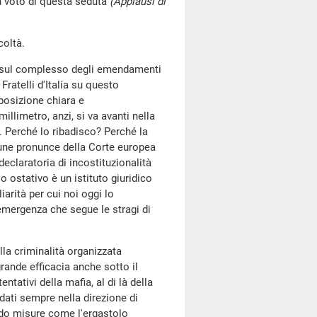
n voto di questa seduta
(Applausi di
coltà.
go sul complesso degli emendamenti
Fratelli d'Italia su questo
posizione chiara e
millimetro, anzi, si va avanti nella
. Perché lo ribadisco? Perché la
une pronunce della Corte europea
 declaratoria di incostituzionalità
o ostativo è un istituto giuridico
arità per cui noi oggi lo
mergenza che segue le stragi di
lla criminalità organizzata
rande efficacia anche sotto il
entativi della mafia, al di là della
andati sempre nella direzione di
ndo misure come l'ergastolo