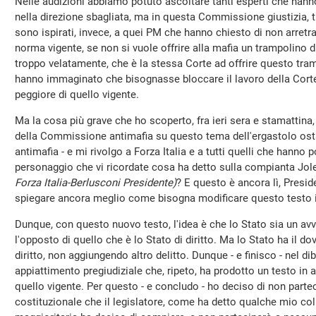
Nelle audizioni abbiamo potuto ascoltare tanti esperti che han
nella direzione sbagliata, ma in questa Commissione giustizia, t
sono ispirati, invece, a quei PM che hanno chiesto di non arretra
norma vigente, se non si vuole offrire alla mafia un trampolino
troppo velatamente, che è la stessa Corte ad offrire questo tra
hanno immaginato che bisognasse bloccare il lavoro della Cort
peggiore di quello vigente.
Ma la cosa più grave che ho scoperto, fra ieri sera e stamattina, 
della Commissione antimafia su questo tema dell'ergastolo os
antimafia - e mi rivolgo a Forza Italia e a tutti quelli che hanno 
personaggio che vi ricordate cosa ha detto sulla compianta Jole
Forza Italia-Berlusconi Presidente)
? E questo è ancora lì, Preside
spiegare ancora meglio come bisogna modificare questo testo 
Dunque, con questo nuovo testo, l'idea è che lo Stato sia un a
l'opposto di quello che è lo Stato di diritto. Ma lo Stato ha il dov
diritto, non aggiungendo altro delitto. Dunque - e finisco - nel d
appiattimento pregiudiziale che, ripeto, ha prodotto un testo in 
quello vigente. Per questo - e concludo - ho deciso di non part
costituzionale che il legislatore, come ha detto qualche mio col