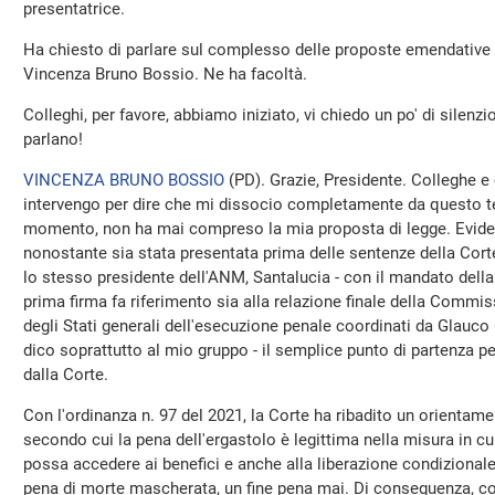
presentatrice.
Ha chiesto di parlare sul complesso delle proposte emendative rif
Vincenza Bruno Bossio. Ne ha facoltà.
Colleghi, per favore, abbiamo iniziato, vi chiedo un po' di silenzi
parlano!
VINCENZA BRUNO BOSSIO
(
PD
). Grazie, Presidente. Colleghe e 
intervengo per dire che mi dissocio completamente da questo tes
momento, non ha mai compreso la mia proposta di legge. Evid
nonostante sia stata presentata prima delle sentenze della Corte
lo stesso presidente dell'ANM, Santalucia - con il mandato della C
prima firma fa riferimento sia alla relazione finale della Commis
degli Stati generali dell'esecuzione penale coordinati da Glauco
dico soprattutto al mio gruppo - il semplice punto di partenza p
dalla Corte.
Con l'ordinanza n. 97 del 2021, la Corte ha ribadito un orienta
secondo cui la pena dell'ergastolo è legittima nella misura in c
possa accedere ai benefici e anche alla liberazione condizionale
pena di morte mascherata, un fine pena mai. Di conseguenza, c