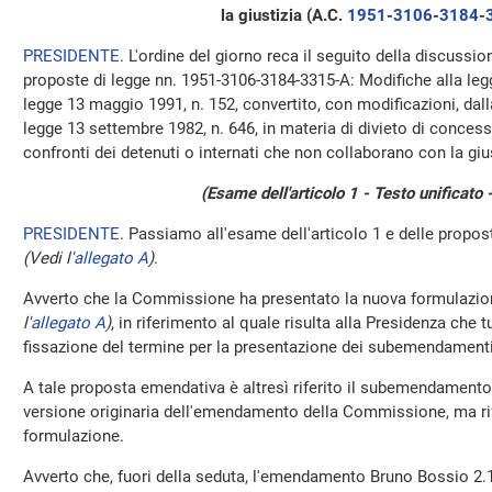
la giustizia (A.C.
1951
​-
3106
​-
3184
​-
PRESIDENTE
. L'ordine del giorno reca il seguito della discussio
proposte di legge nn. 1951-3106-3184-3315-A: Modifiche alla legge
legge 13 maggio 1991, n. 152, convertito, con modificazioni, dalla
legge 13 settembre 1982, n. 646, in materia di divieto di concess
confronti dei detenuti o internati che non collaborano con la gius
(Esame dell'articolo 1 - Testo unificato 
PRESIDENTE
. Passiamo all'esame dell'articolo 1 e delle prop
(Vedi l'
allegato A
)
.
Avverto che la Commissione ha presentato la nuova formulazi
l'
allegato A
)
, in riferimento al quale risulta alla Presidenza che t
fissazione del termine per la presentazione dei subemendamenti
A tale proposta emendativa è altresì riferito il subemendamento 
versione originaria dell'emendamento della Commissione, ma rif
formulazione.
Avverto che, fuori della seduta, l'emendamento Bruno Bossio 2.10