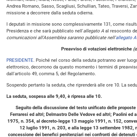
Andrea Romano, Sasso, Scagliusi, Schullian, Tateo, Traversi, Zane
missione a decorrere dalla seduta odierna.
I deputati in missione sono complessivamente 131, come risulta
Presidenza e che sarà pubblicato nell'
allegato A
al resoconto de
comunicazioni all'Assemblea saranno pubblicate nell'
allegato A
Preavviso di votazioni elettroniche
(o
PRESIDENTE
. Poiché nel corso della seduta potranno aver luo
elettronico, decorrono da questo momento i termini di preavviso 
dall'articolo 49, comma 5, del Regolamento.
Sospendo pertanto la seduta, che riprenderà alle ore 10. La sed
La seduta, sospesa alle 9,40, è ripresa alle 10.
Seguito della discussione del testo unificato delle proposte
Ferraresi ed altri; Delmastro Delle Vedove ed altri; Paolini ed a
1975, n. 354, al decreto-legge 13 maggio 1991, n. 152, convert
12 luglio 1991, n. 203, e alla legge 13 settembre 1982, n.
concessione dei benefici penitenziari nei confronti dei detenuti