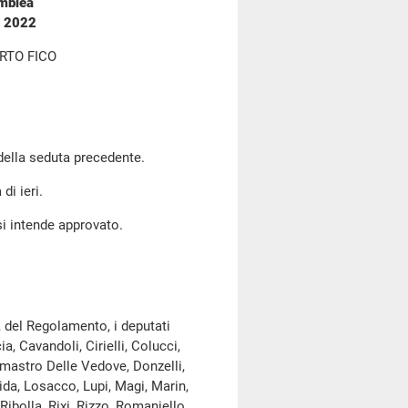
emblea
o 2022
RTO FICO
 della seduta precedente.
di ieri.
si intende approvato.
, del Regolamento, i deputati
ia, Cavandoli, Cirielli, Colucci,
lmastro Delle Vedove, Donzelli,
gida, Losacco, Lupi, Magi, Marin,
Ribolla, Rixi, Rizzo, Romaniello,