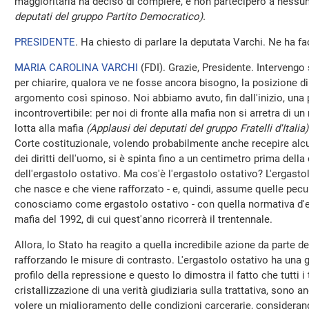
maggioritaria ha deciso di compiere, e non parteciperò a nessu
deputati del gruppo Partito Democratico).
PRESIDENTE
. Ha chiesto di parlare la deputata Varchi. Ne ha fa
MARIA CAROLINA VARCHI
(
FDI
). Grazie, Presidente. Interven
per chiarire, qualora ve ne fosse ancora bisogno, la posizione di 
argomento così spinoso. Noi abbiamo avuto, fin dall'inizio, una 
incontrovertibile: per noi di fronte alla mafia non si arretra di un 
lotta alla mafia
(Applausi dei deputati del gruppo Fratelli d'Italia)
Corte costituzionale, volendo probabilmente anche recepire alc
dei diritti dell'uomo, si è spinta fino a un centimetro prima della
dell'ergastolo ostativo. Ma cos'è l'ergastolo ostativo? L'ergastol
che nasce e che viene rafforzato - e, quindi, assume quelle peculi
conosciamo come ergastolo ostativo - con quella normativa d'e
mafia del 1992, di cui quest'anno ricorrerà il trentennale.
Allora, lo Stato ha reagito a quella incredibile azione da parte de
rafforzando le misure di contrasto. L'ergastolo ostativo ha una g
profilo della repressione e questo lo dimostra il fatto che tutti i t
cristallizzazione di una verità giudiziaria sulla trattativa, sono 
volere un miglioramento delle condizioni carcerarie, considera