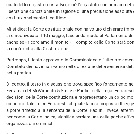
cosiddetto ergastolo ostativo, cioè l'ergastolo che non ammette 
liberazione condizionale in ragione di una preclusione assoluta e
costituzionalmente illegittimo.
Mi si dice: la Corte costituzionale non ha voluto dichiarare imm
si è riconvocata il 10 maggio, lasciando modo al Parlamento di ri
anche se - ricordiamo il monito - il compito della Corte sarà co
la conformità alla Costituzione.
Purtroppo, il testo approvato in Commissione e l'ulteriore em
Comitato dei nove non vanno nella direzione della sentenza della 
nella pratica.
Di contro, il testo in discussione trova specifico fondamento nell
Ferraresi del MoVimento 5 Stelle e Paolini della Lega. Ferraresi 
decisioni della Corte costituzionale rappresentano un colpo mort
colpo mortale - dice Ferraresi - al quale la mia proposta di legg
a porre rimedio alla sentenza della Corte. Paolini, invece, afferm
per come la Corte indica, significa perdere una delle poche effic
organizzazioni criminali.