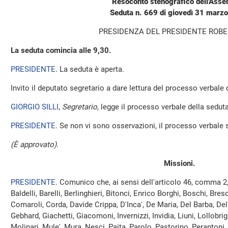
Resoconto stenografico dell'Ass
Seduta n. 669 di giovedì 31 marz
PRESIDENZA DEL PRESIDENTE ROBE
La seduta comincia alle 9,30.
PRESIDENTE
. La seduta è aperta.
Invito il deputato segretario a dare lettura del processo verbale
GIORGIO SILLI
,
Segretario
, legge il processo verbale della seduta 
PRESIDENTE
. Se non vi sono osservazioni, il processo verbale 
(È approvato)
.
Missioni.
PRESIDENTE
. Comunico che, ai sensi dell'articolo 46, comma 2
Baldelli, Barelli, Berlinghieri, Bitonci, Enrico Borghi, Boschi, Bresc
Comaroli, Corda, Davide Crippa, D'Inca', De Maria, Del Barba, De
Gebhard, Giachetti, Giacomoni, Invernizzi, Invidia, Liuni, Lollobri
Molinari, Mule', Mura, Nesci, Paita, Parolo, Pastorino, Perantoni, 