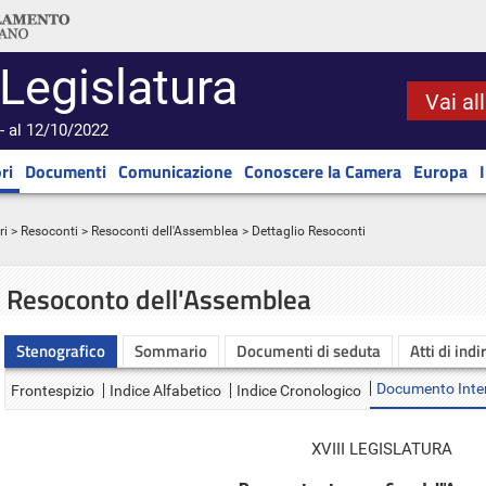
 Legislatura
Vai al
- al 12/10/2022
ri
Documenti
Comunicazione
Conoscere la Camera
Europa
ri
>
Resoconti
>
Resoconti dell'Assemblea
> Dettaglio Resoconti
Resoconto dell'Assemblea
Stenografico
Sommario
Documenti di seduta
Atti di indi
Documento Inte
Frontespizio
Indice Alfabetico
Indice Cronologico
XVIII LEGISLATURA