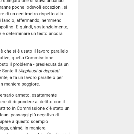
no spiegato che si stava andando
ranne poche lodevoli eccezioni, si
re di un centimetro rispetto alla
 di lancio, affermando, nemmeno
mpolino. E quindi, sostanzialmente,
e e determinare un testo ancora
è che si è usato il lavoro parallelo
tativo, quella Commissione
posto il problema - presieduta da un
 Santelli
(Applausi di deputati
nte, e fa un lavoro parallelo per
in maniera peggiore.
vversario armato, esattamente
ere di rispondere al delitto con il
ibattito in Commissione c'è stato un
alcuni passaggi più negativo di
ecipare a questo scempio
lega, ahimè, in maniera