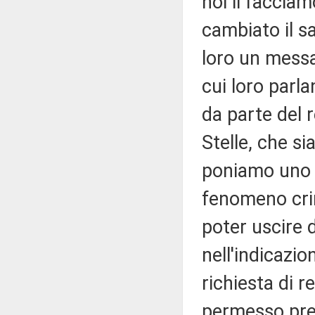
noi li faccia
cambiato il s
loro un mess
cui loro parla
da parte del 
Stelle, che s
poniamo uno s
fenomeno crim
poter uscire 
nell'indicazio
richiesta di r
permesso prem