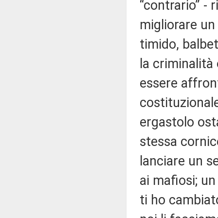
“contrario” -
migliorare un
timido, balbe
la criminalit
essere affron
costituzional
ergastolo osta
stessa cornic
lanciare un s
ai mafiosi; u
ti ho cambiat