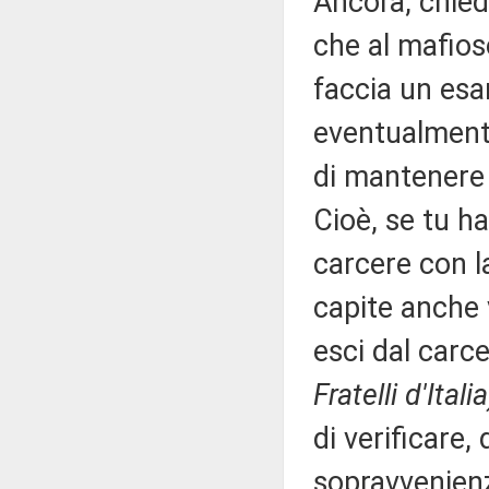
Ancora, chied
che al mafioso
faccia un esa
eventualmente
di mantenere 
Cioè, se tu h
carcere con la
capite anche v
esci dal carc
Fratelli d'Italia
di verificare,
sopravvenienz