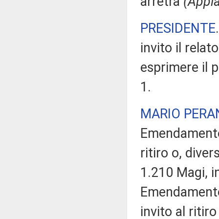
arretra
(Appla
PRESIDENTE
invito il rela
esprimere il p
1.
MARIO PERA
Emendamento 
ritiro o, div
1.210 Magi, in
Emendamento 
invito al rit