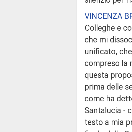
silenzio per r
VINCENZA B
Colleghe e co
che mi disso
unificato, ch
compreso la 
questa propos
prima delle se
come ha detto
Santalucia - c
testo a mia pr