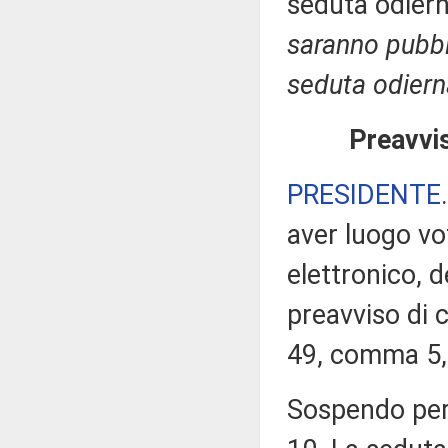
seduta odier
saranno pubbli
seduta odiern
Preavvis
PRESIDENTE
aver luogo v
elettronico, 
preavviso di c
49, comma 5,
Sospendo pert