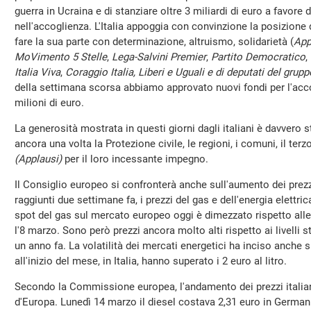
guerra in Ucraina e di stanziare oltre 3 miliardi di euro a favore 
nell'accoglienza. L'Italia appoggia con convinzione la posizion
fare la sua parte con determinazione, altruismo, solidarietà (
App
MoVimento 5 Stelle
,
Lega-Salvini Premier
,
Partito Democratico
,
Italia Viva
,
Coraggio Italia, Liberi e Uguali e di deputati del grup
della settimana scorsa abbiamo approvato nuovi fondi per l'acco
milioni di euro.
La generosità mostrata in questi giorni dagli italiani è davvero s
ancora una volta la Protezione civile, le regioni, i comuni, il terzo
(Applausi)
per il loro incessante impegno.
Il Consiglio europeo si confronterà anche sull'aumento dei prezzi
raggiunti due settimane fa, i prezzi del gas e dell'energia elettr
spot del gas sul mercato europeo oggi è dimezzato rispetto alle
l'8 marzo. Sono però prezzi ancora molto alti rispetto ai livelli st
un anno fa. La volatilità dei mercati energetici ha inciso anche sui
all'inizio del mese, in Italia, hanno superato i 2 euro al litro.
Secondo la Commissione europea, l'andamento dei prezzi italiani 
d'Europa. Lunedì 14 marzo il diesel costava 2,31 euro in Germania