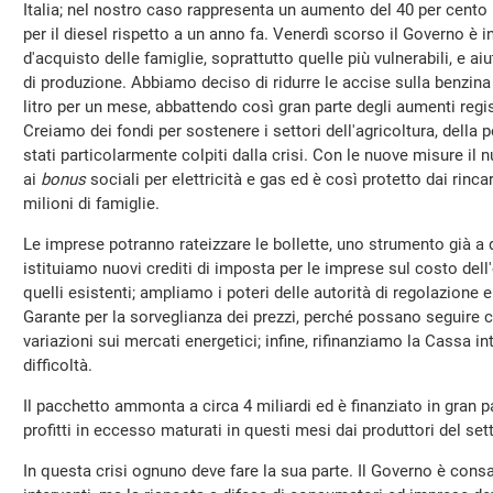
Italia; nel nostro caso rappresenta un aumento del 40 per cento 
per il diesel rispetto a un anno fa. Venerdì scorso il Governo è i
d'acquisto delle famiglie, soprattutto quelle più vulnerabili, e ai
di produzione. Abbiamo deciso di ridurre le accise sulla benzina 
litro per un mese, abbattendo così gran parte degli aumenti regis
Creiamo dei fondi per sostenere i settori dell'agricoltura, della 
stati particolarmente colpiti dalla crisi. Con le nuove misure il
ai
bonus
sociali per elettricità e gas ed è così protetto dai rincar
milioni di famiglie.
Le imprese potranno rateizzare le bollette, uno strumento già a 
istituiamo nuovi crediti di imposta per le imprese sul costo dell
quelli esistenti; ampliamo i poteri delle autorità di regolazione e
Garante per la sorveglianza dei prezzi, perché possano seguire 
variazioni sui mercati energetici; infine, rifinanziamo la Cassa in
difficoltà.
Il pacchetto ammonta a circa 4 miliardi ed è finanziato in gran p
profitti in eccesso maturati in questi mesi dai produttori del set
In questa crisi ognuno deve fare la sua parte. Il Governo è consa