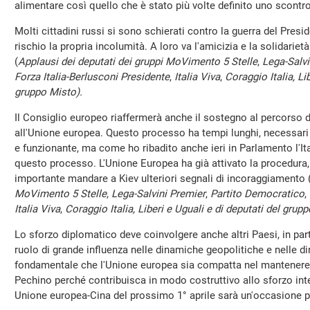
alimentare così quello che è stato più volte definito uno scontro 
Molti cittadini russi si sono schierati contro la guerra del Pres
rischio la propria incolumità. A loro va l'amicizia e la solidariet
(
Applausi dei deputati dei gruppi MoVimento 5 Stelle
,
Lega-Salvi
Forza Italia-Berlusconi Presidente
,
Italia Viva
,
Coraggio Italia, Li
gruppo Misto).
Il Consiglio europeo riaffermerà anche il sostegno al percorso d
all'Unione europea. Questo processo ha tempi lunghi, necessari 
e funzionante, ma come ho ribadito anche ieri in Parlamento l'Ital
questo processo. L'Unione Europea ha già attivato la procedur
importante mandare a Kiev ulteriori segnali di incoraggiamento 
MoVimento 5 Stelle
,
Lega-Salvini Premier
,
Partito Democratico
,
Italia Viva
,
Coraggio Italia, Liberi e Uguali e di deputati del grup
Lo sforzo diplomatico deve coinvolgere anche altri Paesi, in part
ruolo di grande influenza nelle dinamiche geopolitiche e nelle di
fondamentale che l'Unione europea sia compatta nel mantenere 
Pechino perché contribuisca in modo costruttivo allo sforzo inte
Unione europea-Cina del prossimo 1° aprile sarà un'occasione pe