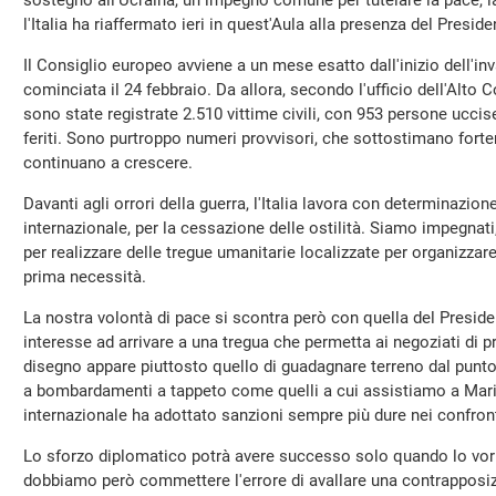
sostegno all'Ucraina, un impegno comune per tutelare la pace, l
l'Italia ha riaffermato ieri in quest'Aula alla presenza del Presid
Il Consiglio europeo avviene a un mese esatto dall'inizio dell'in
cominciata il 24 febbraio. Da allora, secondo l'ufficio dell'Alto 
sono state registrate 2.510 vittime civili, con 953 persone uccise
feriti. Sono purtroppo numeri provvisori, che sottostimano fortem
continuano a crescere.
Davanti agli orrori della guerra, l'Italia lavora con determinazio
internazionale, per la cessazione delle ostilità. Siamo impegnati
per realizzare delle tregue umanitarie localizzate per organizzar
prima necessità.
La nostra volontà di pace si scontra però con quella del Presid
interesse ad arrivare a una tregua che permetta ai negoziati di 
disegno appare piuttosto quello di guadagnare terreno dal punto 
a bombardamenti a tappeto come quelli a cui assistiamo a Mari
internazionale ha adottato sanzioni sempre più dure nei confront
Lo sforzo diplomatico potrà avere successo solo quando lo vo
dobbiamo però commettere l'errore di avallare una contrapposiz