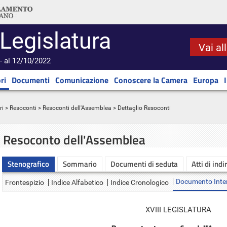
 Legislatura
Vai al
- al 12/10/2022
ri
Documenti
Comunicazione
Conoscere la Camera
Europa
ri
>
Resoconti
>
Resoconti dell'Assemblea
> Dettaglio Resoconti
Resoconto dell'Assemblea
Stenografico
Sommario
Documenti di seduta
Atti di indi
Documento Inte
Frontespizio
Indice Alfabetico
Indice Cronologico
XVIII LEGISLATURA