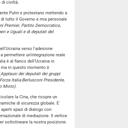
di civiltà.
idente Putin e protestano mettendo a
à di tutto il Governo e mia personale
ni Premier
,
Partito Democratico
,
beri e Uguali e di deputati del
ell'Ucraina verso l'adesione
a permettere un'integrazione reale
ia è al fianco dell'Ucraina in
a, ma in questo momento è
(
Applausi dei deputati dei gruppi
Forza Italia-Berlusconi Presidente
,
po Misto).
icolare la Cina, che ricopre un
namiche di sicurezza globale. E'
aperti spazi di dialogo con
rnazionale di mediazione. Il vertice
r sottolineare la nostra posizione.