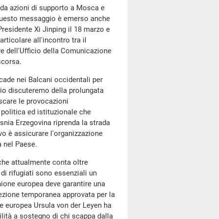
 da azioni di supporto a Mosca e
. Questo messaggio è emerso anche
 Presidente Xi Jinping il 18 marzo e
rticolare all'incontro tra il
re dell'Ufficio della Comunicazione
scorsa.
ade nei Balcani occidentali per
glio discuteremo della prolungata
scare le provocazioni
 politica ed istituzionale che
osnia Erzegovina riprenda la strada
ivo è assicurare l'organizzazione
a nel Paese.
che attualmente conta oltre
i rifugiati sono essenziali un
ione europea deve garantire una
otezione temporanea approvata per la
ne europea Ursula von der Leyen ha
ilità a sostegno di chi scappa dalla