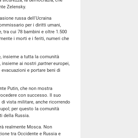
a sicurezza, la democrazia, che
ente Zelensky.
vasione russa dell'Ucraina
Commissario per i diritti umani,
, tra cui 78 bambini e oltre 1.500
ente i morti e i feriti, numeri che
ne, insieme a tutta la comunità
, insieme ai nostri
partner
europei,
e evacuazioni e portare beni di
ente Putin, che non mostra
procedere con successo. Il suo
di vista militare, anche ricorrendo
upol; per questo la comunità
i della Russia.
rrà realmente Mosca. Non
ione tra Occidente e Russia e