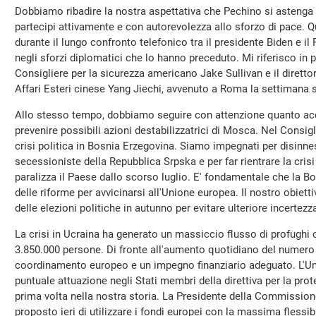
Dobbiamo ribadire la nostra aspettativa che Pechino si astenga
partecipi attivamente e con autorevolezza allo sforzo di pace
durante il lungo confronto telefonico tra il presidente Biden e il
negli sforzi diplomatici che lo hanno preceduto. Mi riferisco in pa
Consigliere per la sicurezza americano Jake Sullivan e il diretto
Affari Esteri cinese Yang Jiechi, avvenuto a Roma la settimana 
Allo stesso tempo, dobbiamo seguire con attenzione quanto acc
prevenire possibili azioni destabilizzatrici di Mosca. Nel Consi
crisi politica in Bosnia Erzegovina. Siamo impegnati per disinne
secessioniste della Repubblica Srpska e per far rientrare la crisi
paralizza il Paese dallo scorso luglio. E' fondamentale che la B
delle riforme per avvicinarsi all'Unione europea. Il nostro obiett
delle elezioni politiche in autunno per evitare ulteriore incertezz
La crisi in Ucraina ha generato un massiccio flusso di profughi 
3.850.000 persone. Di fronte all'aumento quotidiano del numero d
coordinamento europeo e un impegno finanziario adeguato. L'Un
puntuale attuazione negli Stati membri della direttiva per la pr
prima volta nella nostra storia. La Presidente della Commissio
proposto ieri di utilizzare i fondi europei con la massima flessib