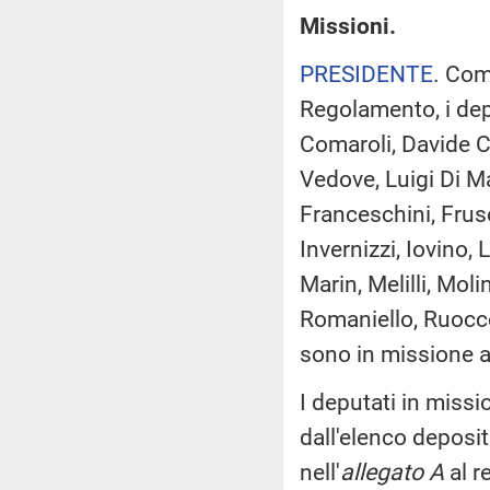
Missioni.
PRESIDENTE
. Com
Regolamento, i depu
Comaroli, Davide C
Vedove, Luigi Di Ma
Franceschini, Frus
Invernizzi, Iovino,
Marin, Melilli, Moli
Romaniello, Ruocco,
sono in missione a
I deputati in miss
dall'elenco deposi
nell'
allegato A
al r