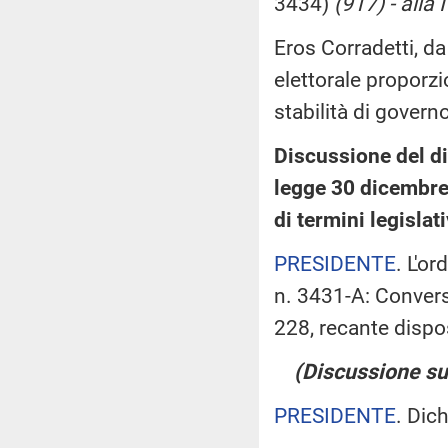
3434)
(917) - alla
Eros Corradetti, da
elettorale proporzi
stabilità di govern
Discussione del di
legge 30 dicembre 
di termini legislat
PRESIDENTE
. L'o
n. 3431-A: Convers
228, recante disposi
(Discussione sul
PRESIDENTE
. Dic