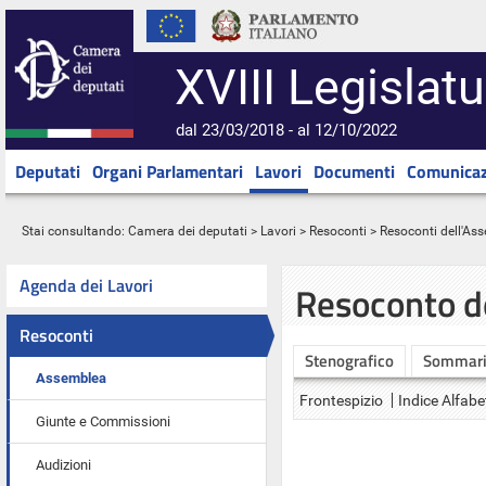
XVIII Legislatu
dal 23/03/2018 - al 12/10/2022
Deputati
Organi Parlamentari
Lavori
Documenti
Comunicaz
Stai consultando:
Camera dei deputati
>
Lavori
>
Resoconti
>
Resoconti dell'As
Agenda dei Lavori
Resoconto d
Resoconti
Stenografico
Sommar
Assemblea
Frontespizio
Indice Alfabe
Giunte e Commissioni
Audizioni