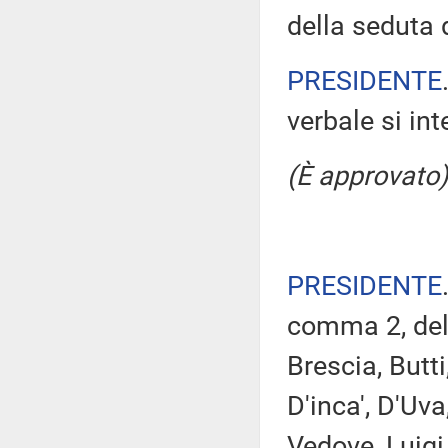
della seduta d
PRESIDENTE
verbale si in
(È approvato)
PRESIDENTE
comma 2, del 
Brescia, Butti
D'inca', D'Uv
Vedove, Luigi