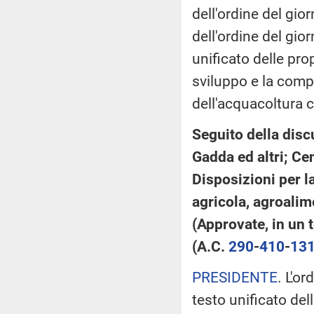
dell'ordine del gio
dell'ordine del gio
unificato delle prop
sviluppo e la compe
dell'acquacoltura 
Seguito della disc
Gadda ed altri; Cenn
Disposizioni per la
agricola, agroalim
(Approvate, in un 
(A.C.
290
​-
410
​-
13
PRESIDENTE
. L'o
testo unificato del