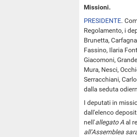
Missioni.
PRESIDENTE
. Com
Regolamento, i depu
Brunetta, Carfagna,
Fassino, Ilaria Fon
Giacomoni, Grande, 
Mura, Nesci, Occhi
Serracchiani, Carlo
dalla seduta odier
I deputati in miss
dall'elenco deposi
nell'
allegato A
al r
all'Assemblea sara