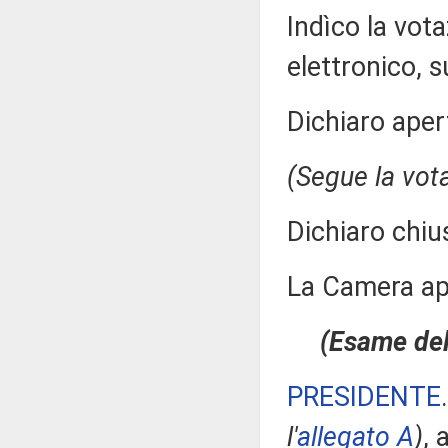
Indìco la vo
elettronico, su
Dichiaro aper
(Segue la vot
Dichiaro chiu
La Camera a
(Esame dell
PRESIDENTE
l'
allegato A
)
, 