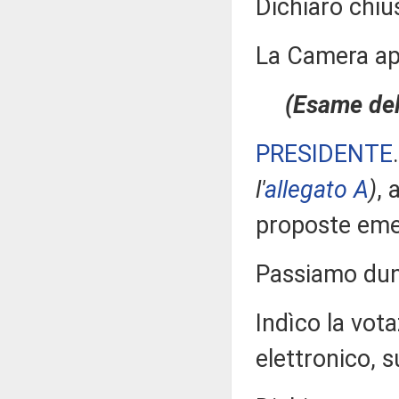
Dichiaro chiu
La Camera a
(Esame dell
PRESIDENTE
l'
allegato A
)
, 
proposte eme
Passiamo dunq
Indìco la vo
elettronico, su