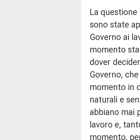
La questione 
sono state ap
Governo ai lav
momento stan
dover decidere
Governo, che 
momento in c
naturali e sen
abbiano mai p
lavoro e, tan
momento, per 