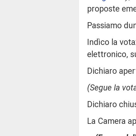
proposte eme
Passiamo dunq
Indìco la vo
elettronico, su
Dichiaro aper
(Segue la vot
Dichiaro chiu
La Camera a