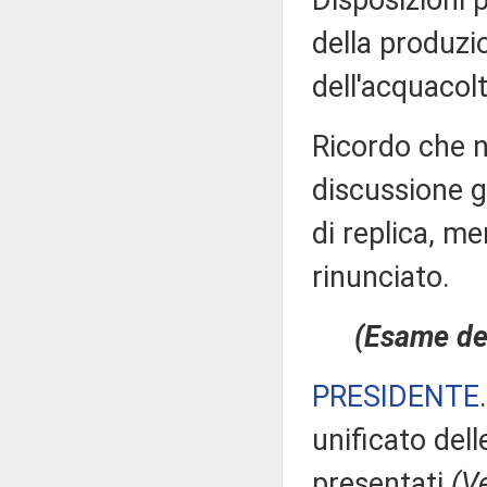
Disposizioni p
della produzi
dell'acquacol
Ricordo che ne
discussione ge
di replica, m
rinunciato.
(Esame deg
PRESIDENTE
unificato del
presentati
(Ve