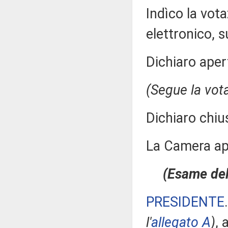
Indìco la vo
elettronico, su
Dichiaro aper
(Segue la vot
Dichiaro chiu
La Camera a
(Esame dell
PRESIDENTE
l'
allegato A
)
, 