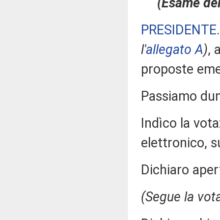
(Esame dell
PRESIDENTE
l'
allegato A
)
, 
proposte eme
Passiamo dunq
Indìco la vo
elettronico, su
Dichiaro aper
(Segue la vot