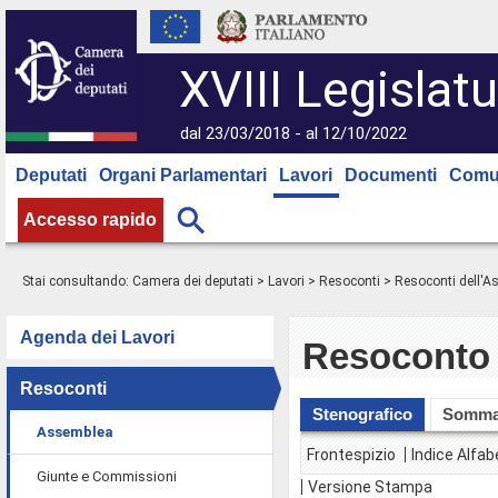
XVIII Legislatu
dal 23/03/2018 - al 12/10/2022
Deputati
Organi Parlamentari
Lavori
Documenti
Comu
Accesso rapido
Stai consultando:
Camera dei deputati
>
Lavori
>
Resoconti
>
Resoconti dell'
Agenda dei Lavori
Resoconto 
Resoconti
Stenografico
Somma
Assemblea
Frontespizio
Indice Alfab
Giunte e Commissioni
Versione Stampa