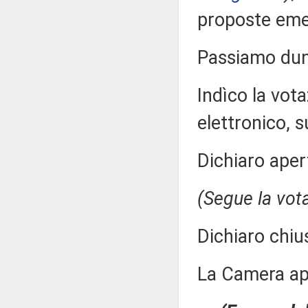
proposte eme
Passiamo dunq
Indìco la vo
elettronico, su
Dichiaro aper
(Segue la vot
Dichiaro chiu
La Camera a