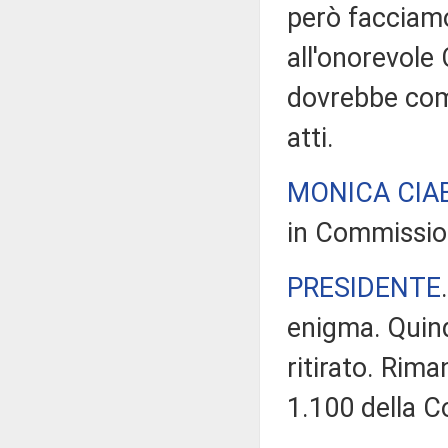
però facciamo
all'onorevole C
dovrebbe comu
atti.
MONICA CIA
in Commissio
PRESIDENTE
enigma. Quind
ritirato. Rim
1.100 della 