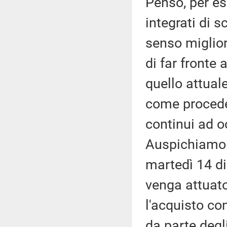
Penso, per es
integrati di s
senso miglior
di far fronte 
quello attua
come procede
continui ad o
Auspichiamo c
martedì 14 d
venga attuat
l'acquisto co
da parte degl