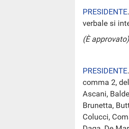
PRESIDENTE
verbale si in
(È approvato)
PRESIDENTE
comma 2, del
Ascani, Baldel
Brunetta, But
Colucci, Coma
Daga, De Mari