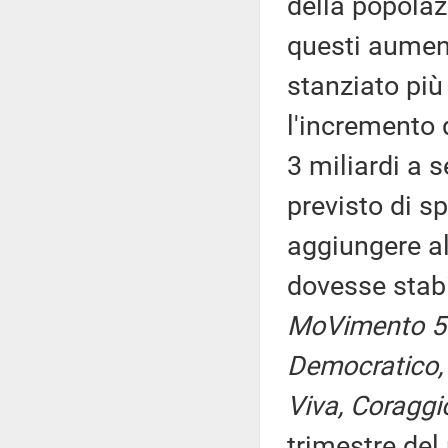
della popola
questi aument
stanziato più
l'incremento d
3 miliardi a 
previsto di sp
aggiungere al
dovesse stabi
MoVimento 5 S
Democratico, F
Viva, Coraggio
trimestre del