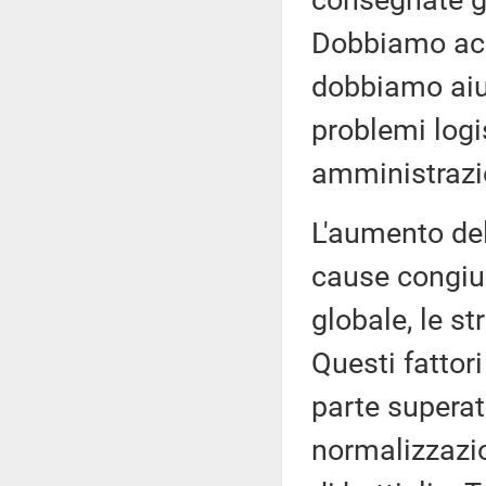
consegnate g
Dobbiamo acc
dobbiamo aiut
problemi logis
amministrazio
L'aumento del
cause congiun
globale, le s
Questi fattor
parte superat
normalizzazio