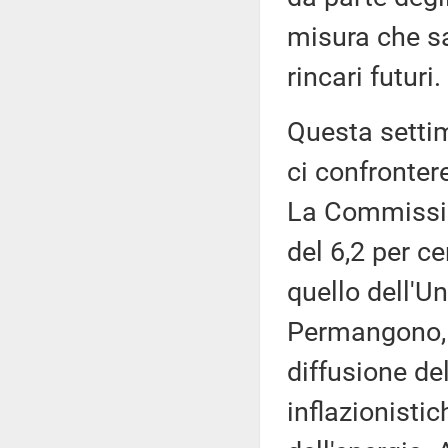
misura che sa
rincari futuri.
Questa settim
ci confronter
La Commissio
del 6,2 per c
quello dell'Un
Permangono, p
diffusione de
inflazionisti