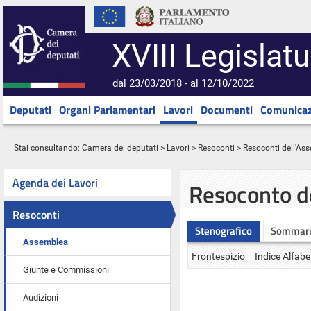
XVIII Legislatu
dal 23/03/2018 - al 12/10/2022
Deputati
Organi Parlamentari
Lavori
Documenti
Comunicaz
Stai consultando:
Camera dei deputati
>
Lavori
>
Resoconti
>
Resoconti dell'As
Agenda dei Lavori
Resoconto d
Resoconti
Stenografico
Sommar
Assemblea
Frontespizio
Indice Alfabe
Giunte e Commissioni
Audizioni