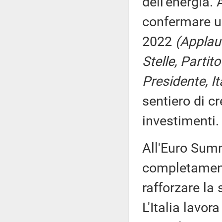
dell'energia. 
confermare un
2022
(Applau
Stelle, Partit
Presidente, It
sentiero di cr
investimenti.
All'Euro Sum
completament
rafforzare la 
L'Italia lavor