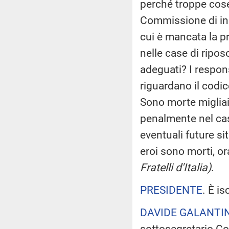
perché troppe cos
Commissione di inc
cui è mancata la pr
nelle case di ripos
adeguati? I respo
riguardano il codic
Sono morte migliai
penalmente nel ca
eventuali future sit
eroi sono morti, or
Fratelli d'Italia)
.
PRESIDENTE
. È is
DAVIDE GALANTI
sottosegretario C