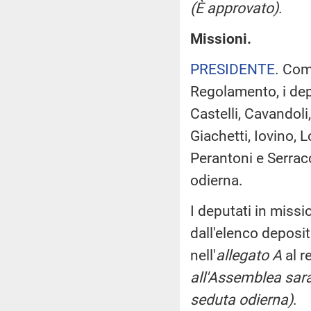
(È approvato)
.
Missioni.
PRESIDENTE
. Com
Regolamento, i depu
Castelli, Cavandoli
Giachetti, Iovino, 
Perantoni e Serrac
odierna.
I deputati in miss
dall'elenco deposi
nell'
allegato A
al r
all'Assemblea sara
seduta odierna)
.