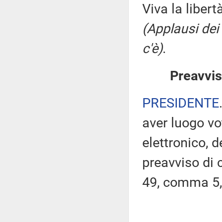
Viva la libert
(Applausi dei
c'è)
.
Preavvis
PRESIDENTE
aver luogo v
elettronico, 
preavviso di c
49, comma 5,