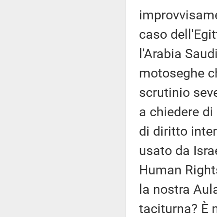
improvvisamen
caso dell'Egit
l'Arabia Saudi
motoseghe ch
scrutinio sev
a chiedere di
di diritto int
usato da Israe
Human Right
la nostra Aul
taciturna? È 