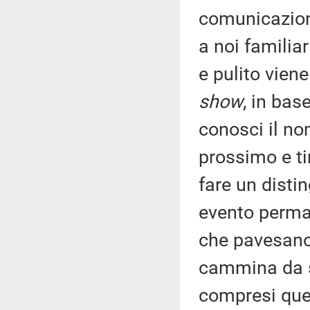
comunicazion
a noi familia
e pulito viene
show
, in bas
conosci il n
prossimo e ti
fare un disti
evento perman
che pavesano 
cammina da s
compresi que