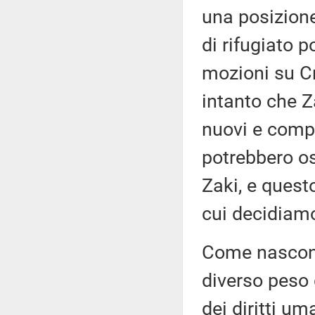
una posizion
di rifugiato 
mozioni su Cr
intanto che Z
nuovi e compli
potrebbero os
Zaki, e ques
cui decidiam
Come nascono 
diverso peso d
dei diritti 