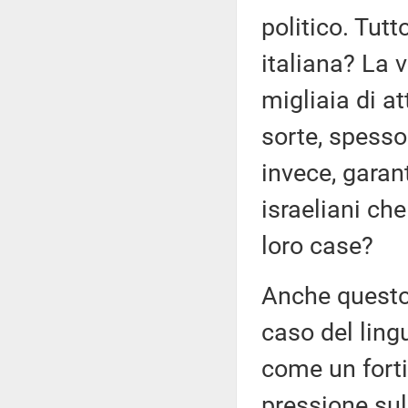
politico. Tutt
italiana? La 
migliaia di a
sorte, spesso
invece, garan
israeliani che
loro case?
Anche questo
caso del ling
come un forti
pressione sul