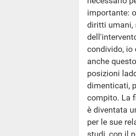
necessario pe
importante: o
diritti umani
dell'interven
condivido, io
anche questo
posizioni lad
dimenticati, p
compito. La fi
è diventata 
per le sue rel
studi, con il 