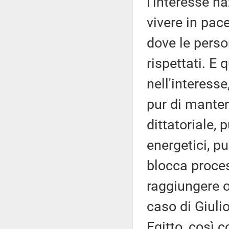
l'interesse na
vivere in pac
dove le perso
rispettati. E
nell'interesse
pur di manten
dittatoriale, 
energetici, p
blocca proces
raggiungere o
caso di Giulio
Egitto, così c