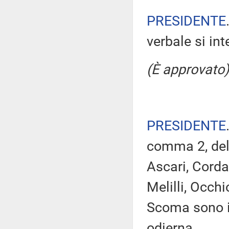
PRESIDENTE
verbale si in
(È approvato)
PRESIDENTE
comma 2, del
Ascari, Corda
Melilli, Occh
Scoma sono i
odierna.