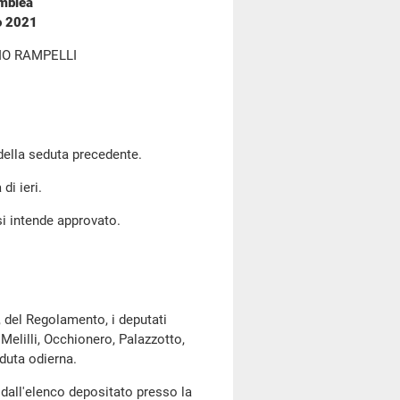
emblea
io 2021
IO RAMPELLI
 della seduta precedente.
di ieri.
si intende approvato.
, del Regolamento, i deputati
Melilli, Occhionero, Palazzotto,
duta odierna.
dall'elenco depositato presso la