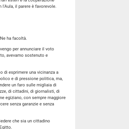
fari esteri e la cooperazione
l'Aula, il parere è favorevole.
 Ne ha facoltà.
ervengo per annunciare il voto
sto, avevamo sostenuto e
llo di esprimere una vicinanza a
olico e di pressione politica, ma,
dere un faro sulle migliaia di
e, di cittadini, di giornalisti, di
egime egiziano, con sempre maggiore
carcere senza garanzie e senza
iedere che sia un cittadino
Egitto.