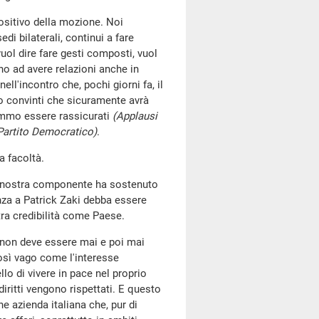
positivo della mozione. Noi
di bilaterali, continui a fare
uol dire fare gesti composti, vuol
no ad avere relazioni anche in
ll'incontro che, pochi giorni fa, il
o convinti che sicuramente avrà
emmo essere rassicurati
(Applausi
 Partito Democratico)
.
a facoltà.
La nostra componente ha sostenuto
nza a Patrick Zaki debba essere
tra credibilità come Paese.
 e non deve essere mai e poi mai
così vago come l'interesse
llo di vivere in pace nel proprio
iritti vengono rispettati. E questo
e azienda italiana che, pur di