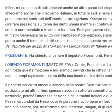
Infine, mi consenta di sottolineare anche un altro punto del dis
chiediamo anche che il Governo italiano, in tutte le sedi e nelle se
pressione nei confronti dell'interlocutore egiziano. Questo non v
dire fare pressione sul tema dei diritti umani mentre si continua
ambito commerciale o in ambito turistico. Ed è per questo che, ne
Ministro Garavaglia ha avuto con l'ambasciatore egiziano, siam
posto anche il tema dei diritti umani, ma anche su questo vorr
dei deputati dei gruppi Misto-Azione-+Europa-Radicali Italiani e
PRESIDENTE
. Ha chiesto di parlare il deputato Fioramonti. Ne h
LORENZO FIORAMONTI
(
MISTO-FE-FDV
). Grazie, Presidente. 
con forza questa mozione e noi siamo convinti che la cittadina
data in tempi rapidissimi, ne va della sua incolumità e della nos
Il rispetto dei diritti umani è sancito nella nostra Costituzione
sottoposto ad altri criteri, spesso nascosti sotto un concetto 
nazionale, perché l'interesse nazionale dei cittadini italiani è que
Paese, circondati da Paesi dove le persone vivono bene e i loro d
non può essere, poi, trasformato nell'interesse, magari, di qualch