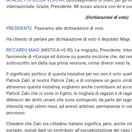
BENEDETTO DELLA VEDOVA
,
Sottosegretario di Stato per gli Af
internazionale
. Grazie, Presidente. Mi scuso ancora con lei e con 
(Dichiarazioni di voto)
PRESIDENTE
. Passiamo alle dichiarazioni di voto.
Ha chiesto di parlare per dichiarazione di voto il deputato Magi.
RICCARDO MAGI
(
MISTO-A-+E-RI
). La ringrazio, Presidente. Int
favorevole di +Europa ed Azione su questa mozione che, del re
sottoscritto sin dalla sua prima versione, ormai diversi mesi fa.
Il significato politico di questa iniziativa per noi non è solo que
Patrick Zaki, al nostro Patrick Zaki, e di compiere un gesto simb
attraverso questa iniziativa, vogliamo anche contribuire ad accen
Patrick Zaki che ci sono in Egitto, le migliaia di ragazzi e di ragazz
difensori dei diritti umani che sono sottoposti, da parte del r
intensità negli ultimi mesi, ad arresti arbitrari, permanenze in 
processo.
Chiedere che Zaki sia cittadino italiano significa, però, anche ch
europeo, quindi dare un contributo all'europeizzazione del caso 