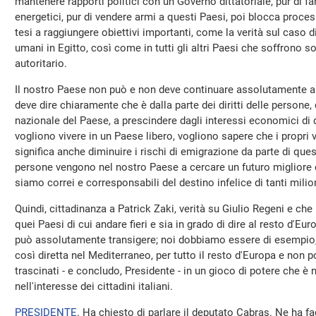
mantenere rapporti politici con un Governo dittatoriale, pur di far
energetici, pur di vendere armi a questi Paesi, poi blocca proces
tesi a raggiungere obiettivi importanti, come la verità sul caso di G
umani in Egitto, così come in tutti gli altri Paesi che soffrono s
autoritario.
Il nostro Paese non può e non deve continuare assolutamente a 
deve dire chiaramente che è dalla parte dei diritti delle persone,
nazionale del Paese, a prescindere dagli interessi economici di q
vogliono vivere in un Paese libero, vogliono sapere che i propri v
significa anche diminuire i rischi di emigrazione da parte di ques
persone vengono nel nostro Paese a cercare un futuro miglior
siamo correi e corresponsabili del destino infelice di tanti mili
Quindi, cittadinanza a Patrick Zaki, verità su Giulio Regeni e che l
quei Paesi di cui andare fieri e sia in grado di dire al resto d'Eu
può assolutamente transigere; noi dobbiamo essere di esempio,
così diretta nel Mediterraneo, per tutto il resto d'Europa e no
trascinati - e concludo, Presidente - in un gioco di potere che è 
nell'interesse dei cittadini italiani.
PRESIDENTE
. Ha chiesto di parlare il deputato Cabras. Ne ha fa