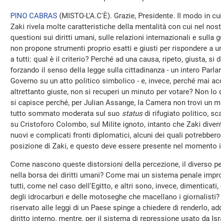
PINO CABRAS
(
MISTO-L'A.C'È
). Grazie, Presidente. Il modo in c
Zaki rivela molte caratteristiche della mentalità con cui nel nos
questioni sui diritti umani, sulle relazioni internazionali e sulla
non propone strumenti proprio esatti e giusti per rispondere a 
a tutti: qual è il criterio? Perché ad una causa, ripeto, giusta, si
forzando il senso della legge sulla cittadinanza - un intero Par
Governo su un atto politico simbolico - e, invece, perché mai ac
altrettanto giuste, non si recuperi un minuto per votare? Non l
si capisce perché, per Julian Assange, la Camera non trovi un m
tutto sommato moderata sul suo
status
di rifugiato politico, 
su Cristoforo Colombo, sul Milite ignoto, intanto che Zaki diven
nuovi e complicati fronti diplomatici, alcuni dei quali potrebbero
posizione di Zaki, e questo deve essere presente nel momento i
Come nascono queste distorsioni della percezione, il diverso pes
nella borsa dei diritti umani? Come mai un sistema penale impro
tutti, come nel caso dell'Egitto, e altri sono, invece, dimenticati
degli idrocarburi e delle motoseghe che macellano i giornalisti
riservato alle leggi di un Paese spinge a chiedere di renderlo, ad
diritto interno, mentre, per il sistema di repressione usato da Isr