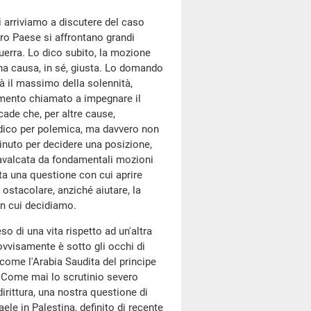
ui arriviamo a discutere del caso
tro Paese si affrontano grandi
 guerra. Lo dico subito, la mozione
una causa, in sé, giusta. Lo domando
 dà il massimo della solennità,
lamento chiamato a impegnare il
cade che, per altre cause,
o dico per polemica, ma davvero non
inuto per decidere una posizione,
scavalcata da fondamentali mozioni
ta una questione con cui aprire
 ostacolare, anziché aiutare, la
n cui decidiamo.
o di una vita rispetto ad un'altra
vvisamente è sotto gli occhi di
, come l'Arabia Saudita del principe
? Come mai lo scrutinio severo
dirittura, una nostra questione di
aele in Palestina, definito di recente