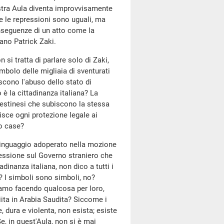
ostra Aula diventa improvvisamente
te le repressioni sono uguali, ma
onseguenze di un atto come la
iano Patrick Zaki.
si tratta di parlare solo di Zaki,
bolo delle migliaia di sventurati
iscono l'abuso dello stato di
 è la cittadinanza italiana? La
alestinesi che subiscono la stessa
isce ogni protezione legale ai
ro case?
linguaggio adoperato nella mozione
ressione sul Governo straniero che
dinanza italiana, non dico a tutti i
? I simboli sono simboli, no?
iamo facendo qualcosa per loro,
iita in Arabia Saudita? Siccome i
, dura e violenta, non esista; esiste
, in quest'Aula, non si è mai