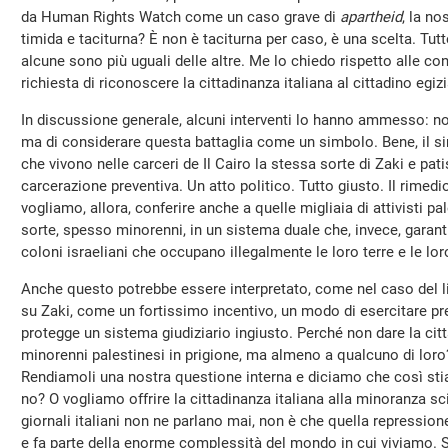
da Human Rights Watch come un caso grave di
apartheid
, la n
timida e taciturna? È non è taciturna per caso, è una scelta. Tut
alcune sono più uguali delle altre. Me lo chiedo rispetto alle c
richiesta di riconoscere la cittadinanza italiana al cittadino egiz
In discussione generale, alcuni interventi lo hanno ammesso: non 
ma di considerare questa battaglia come un simbolo. Bene, il sim
che vivono nelle carceri de Il Cairo la stessa sorte di Zaki e pat
carcerazione preventiva. Un atto politico. Tutto giusto. Il rimedio
vogliamo, allora, conferire anche a quelle migliaia di attivisti p
sorte, spesso minorenni, in un sistema duale che, invece, garant
coloni israeliani che occupano illegalmente le loro terre e le lo
Anche questo potrebbe essere interpretato, come nel caso del 
su Zaki, come un fortissimo incentivo, un modo di esercitare p
protegge un sistema giudiziario ingiusto. Perché non dare la citta
minorenni palestinesi in prigione, ma almeno a qualcuno di loro
Rendiamoli una nostra questione interna e diciamo che così st
no? O vogliamo offrire la cittadinanza italiana alla minoranza sc
giornali italiani non ne parlano mai, non è che quella repressione
e fa parte della enorme complessità del mondo in cui viviamo. Se