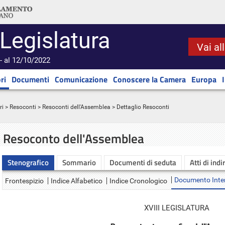
 Legislatura
Vai al
- al 12/10/2022
ri
Documenti
Comunicazione
Conoscere la Camera
Europa
ri
>
Resoconti
>
Resoconti dell'Assemblea
> Dettaglio Resoconti
Resoconto dell'Assemblea
Stenografico
Sommario
Documenti di seduta
Atti di indi
Documento Inte
Frontespizio
Indice Alfabetico
Indice Cronologico
XVIII LEGISLATURA