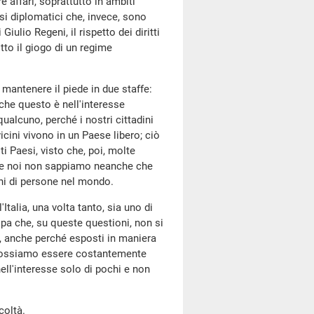
e affari, soprattutto in ambiti
si diplomatici che, invece, sono
iulio Regeni, il rispetto dei diritti
otto il giogo di un regime
mantenere il piede in due staffe:
 che questo è nell'interesse
ualcuno, perché i nostri cittadini
icini vivono in un Paese libero; ciò
ti Paesi, visto che, poi, molte
e e noi non sappiamo neanche che
oni di persone nel mondo.
'Italia, una volta tanto, sia uno di
ropa che, su queste questioni, non si
 anche perché esposti in maniera
n possiamo essere costantemente
nell'interesse solo di pochi e non
coltà.