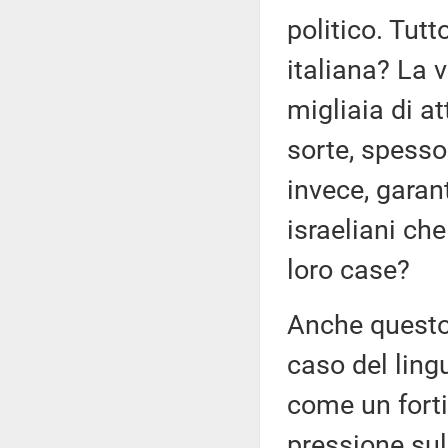
politico. Tutt
italiana? La 
migliaia di a
sorte, spesso
invece, garan
israeliani che
loro case?
Anche questo
caso del ling
come un forti
pressione sul