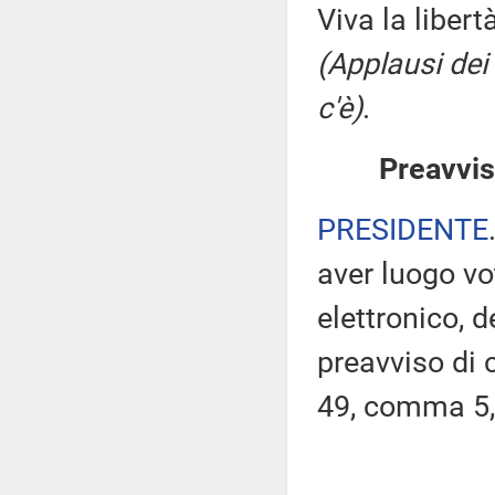
Viva la libert
(Applausi dei
c'è)
.
Preavvis
PRESIDENTE
aver luogo v
elettronico, 
preavviso di c
49, comma 5,