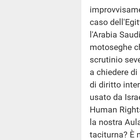
improvvisamen
caso dell'Egit
l'Arabia Saudi
motoseghe ch
scrutinio sev
a chiedere di
di diritto int
usato da Israe
Human Right
la nostra Aul
taciturna? È 