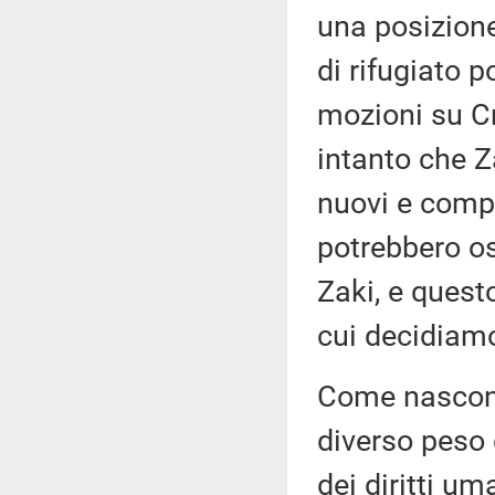
una posizion
di rifugiato 
mozioni su Cr
intanto che Z
nuovi e compli
potrebbero os
Zaki, e ques
cui decidiam
Come nascono 
diverso peso d
dei diritti 