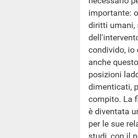
necessario pe
importante: o
diritti umani
dell'interven
condivido, io
anche questo
posizioni lad
dimenticati, p
compito. La fi
è diventata 
per le sue rel
studi, con il 