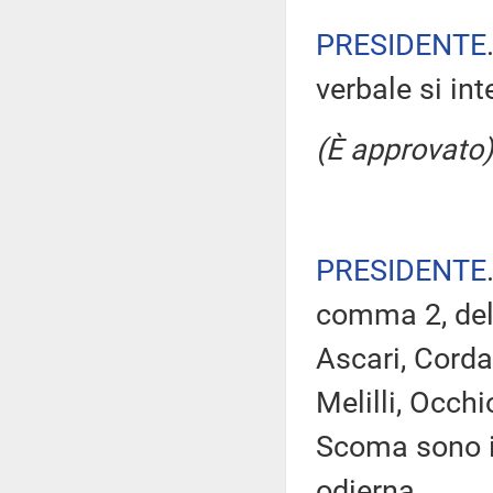
PRESIDENTE
verbale si in
(È approvato)
PRESIDENTE
comma 2, del
Ascari, Corda
Melilli, Occh
Scoma sono i
odierna.