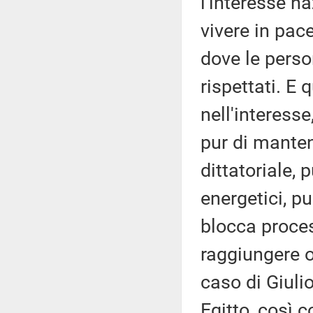
l'interesse na
vivere in pac
dove le perso
rispettati. E
nell'interesse
pur di manten
dittatoriale, 
energetici, p
blocca proces
raggiungere o
caso di Giulio
Egitto, così c