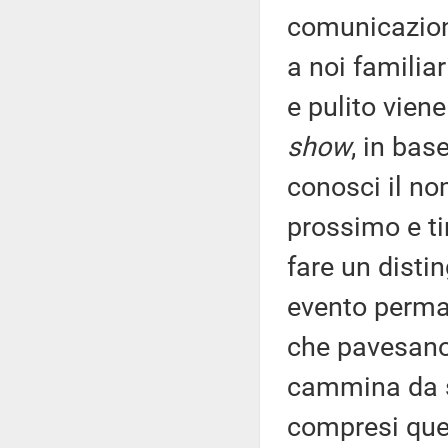
comunicazion
a noi familia
e pulito viene
show
, in bas
conosci il n
prossimo e ti
fare un disti
evento perman
che pavesano 
cammina da s
compresi que