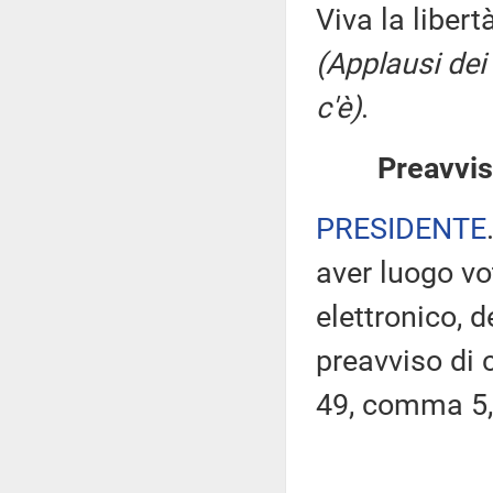
Viva la libert
(Applausi dei
c'è)
.
Preavvis
PRESIDENTE
aver luogo v
elettronico, 
preavviso di c
49, comma 5,