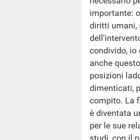
necessario pe
importante: o
diritti umani
dell'interven
condivido, io
anche questo
posizioni lad
dimenticati, p
compito. La fi
è diventata 
per le sue rel
studi, con il 