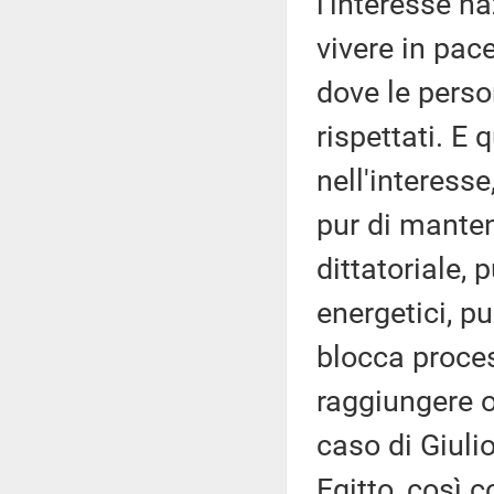
l'interesse na
vivere in pac
dove le perso
rispettati. E
nell'interesse
pur di manten
dittatoriale, 
energetici, p
blocca proces
raggiungere o
caso di Giulio
Egitto, così c