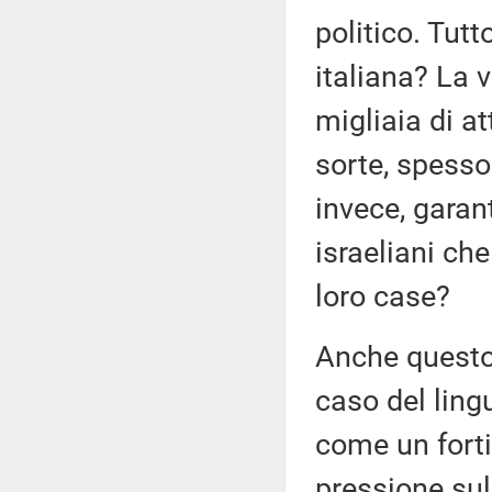
politico. Tutt
italiana? La 
migliaia di a
sorte, spesso
invece, garan
israeliani che
loro case?
Anche questo
caso del ling
come un forti
pressione sul