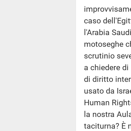
improvvisamen
caso dell'Egit
l'Arabia Saudi
motoseghe ch
scrutinio sev
a chiedere di
di diritto int
usato da Israe
Human Right
la nostra Aul
taciturna? È 