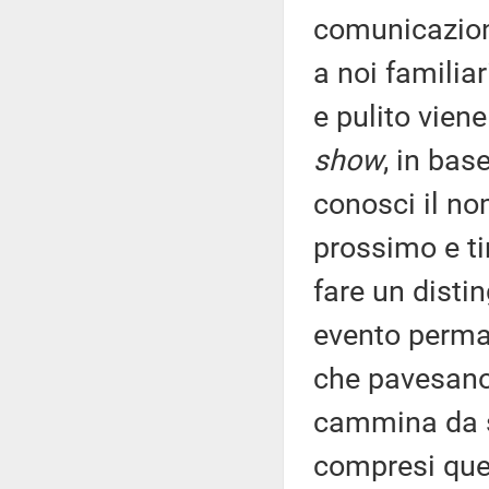
comunicazion
a noi familia
e pulito viene
show
, in bas
conosci il n
prossimo e ti
fare un disti
evento perman
che pavesano 
cammina da s
compresi que