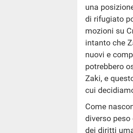
una posizion
di rifugiato 
mozioni su Cr
intanto che Z
nuovi e compli
potrebbero os
Zaki, e ques
cui decidiam
Come nascono 
diverso peso d
dei diritti 