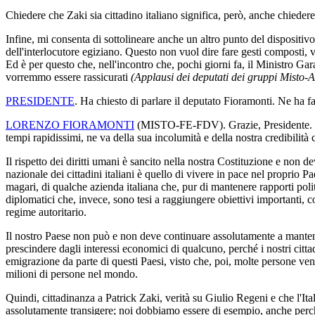
Chiedere che Zaki sia cittadino italiano significa, però, anche chieder
Infine, mi consenta di sottolineare anche un altro punto del dispositivo
dell'interlocutore egiziano. Questo non vuol dire fare gesti composti, 
Ed è per questo che, nell'incontro che, pochi giorni fa, il Ministro G
vorremmo essere rassicurati
(Applausi dei deputati dei gruppi Misto-
PRESIDENTE
. Ha chiesto di parlare il deputato Fioramonti. Ne ha fa
LORENZO FIORAMONTI
(
MISTO-FE-FDV
). Grazie, Presidente
tempi rapidissimi, ne va della sua incolumità e della nostra credibilità
Il rispetto dei diritti umani è sancito nella nostra Costituzione e non d
nazionale dei cittadini italiani è quello di vivere in pace nel proprio P
magari, di qualche azienda italiana che, pur di mantenere rapporti polit
diplomatici che, invece, sono tesi a raggiungere obiettivi importanti, com
regime autoritario.
Il nostro Paese non può e non deve continuare assolutamente a mantenere
prescindere dagli interessi economici di qualcuno, perché i nostri citta
emigrazione da parte di questi Paesi, visto che, poi, molte persone ve
milioni di persone nel mondo.
Quindi, cittadinanza a Patrick Zaki, verità su Giulio Regeni e che l'Ital
assolutamente transigere; noi dobbiamo essere di esempio, anche perché