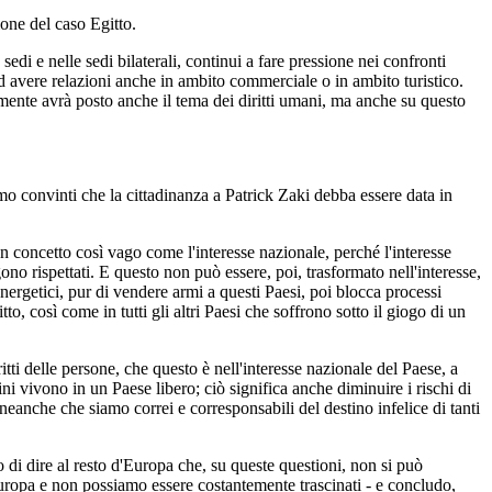
ione del caso Egitto.
edi e nelle sedi bilaterali, continui a fare pressione nei confronti
ad avere relazioni anche in ambito commerciale o in ambito turistico.
amente avrà posto anche il tema dei diritti umani, ma anche su questo
o convinti che la cittadinanza a Patrick Zaki debba essere data in
 un concetto così vago come l'interesse nazionale, perché l'interesse
ono rispettati. E questo non può essere, poi, trasformato nell'interesse,
energetici, pur di vendere armi a questi Paesi, poi blocca processi
to, così come in tutti gli altri Paesi che soffrono sotto il giogo di un
tti delle persone, che questo è nell'interesse nazionale del Paese, a
ni vivono in un Paese libero; ciò significa anche diminuire i rischi di
eanche che siamo correi e corresponsabili del destino infelice di tanti
do di dire al resto d'Europa che, su queste questioni, non si può
Europa e non possiamo essere costantemente trascinati - e concludo,