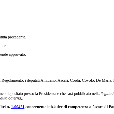
seduta precedente.
 ieri.
ntende approvato.
el Regolamento, i deputati Amitrano, Ascari, Corda, Covolo, De Maria,
nco depositato presso la Presidenza e che sarà pubblicato nell'
allegato 
eduta odierna)
.
ltri n.
1-00421
concernente iniziative di competenza a favore di Pat