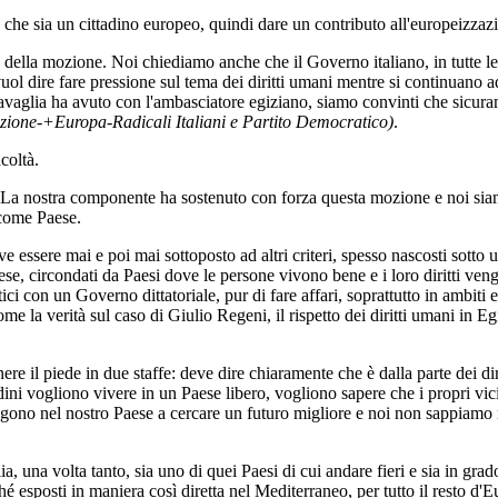
e che sia un cittadino europeo, quindi dare un contributo all'europeizzaz
 della mozione. Noi chiediamo anche che il Governo italiano, in tutte le s
vuol dire fare pressione sul tema dei diritti umani mentre si continuano 
aravaglia ha avuto con l'ambasciatore egiziano, siamo convinti che sicur
Azione-+Europa-Radicali Italiani e Partito Democratico)
.
coltà.
. La nostra componente ha sostenuto con forza questa mozione e noi siam
 come Paese.
eve essere mai e poi mai sottoposto ad altri criteri, spesso nascosti sotto
aese, circondati da Paesi dove le persone vivono bene e i loro diritti veng
ici con un Governo dittatoriale, pur di fare affari, soprattutto in ambiti 
e la verità sul caso di Giulio Regeni, il rispetto dei diritti umani in Egit
 il piede in due staffe: deve dire chiaramente che è dalla parte dei diri
dini vogliono vivere in un Paese libero, vogliono sapere che i propri vici
ngono nel nostro Paese a cercare un futuro migliore e noi non sappiamo n
ia, una volta tanto, sia uno di quei Paesi di cui andare fieri e sia in gra
 esposti in maniera così diretta nel Mediterraneo, per tutto il resto d'