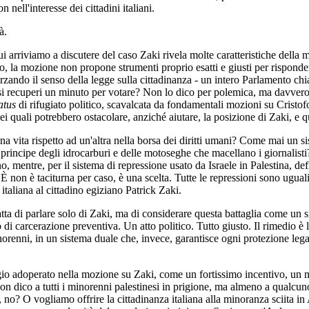
 nell'interesse dei cittadini italiani.
à.
ui arriviamo a discutere del caso Zaki rivela molte caratteristiche della 
ito, la mozione non propone strumenti proprio esatti e giusti per risponder
forzando il senso della legge sulla cittadinanza - un intero Parlamento c
n si recuperi un minuto per votare? Non lo dico per polemica, ma davver
atus
di rifugiato politico, scavalcata da fondamentali mozioni su Cristo
dei quali potrebbero ostacolare, anziché aiutare, la posizione di Zaki, 
a vita rispetto ad un'altra nella borsa dei diritti umani? Come mai un s
l principe degli idrocarburi e delle motoseghe che macellano i giornalist
terno, mentre, per il sistema di repressione usato da Israele in Palestina
 non è taciturna per caso, è una scelta. Tutte le repressioni sono uguali
italiana al cittadino egiziano Patrick Zaki.
tta di parlare solo di Zaki, ma di considerare questa battaglia come un s
to di carcerazione preventiva. Un atto politico. Tutto giusto. Il rimedio è
inorenni, in un sistema duale che, invece, garantisce ogni protezione legal
gio adoperato nella mozione su Zaki, come un fortissimo incentivo, un 
 non dico a tutti i minorenni palestinesi in prigione, ma almeno a qualc
no? O vogliamo offrire la cittadinanza italiana alla minoranza sciita in