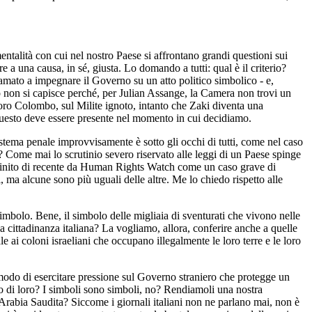
mentalità con cui nel nostro Paese si affrontano grandi questioni sui
e a una causa, in sé, giusta. Lo domando a tutti: qual è il criterio?
hiamato a impegnare il Governo su un atto politico simbolico - e,
o non si capisce perché, per Julian Assange, la Camera non trovi un
foro Colombo, sul Milite ignoto, intanto che Zaki diventa una
e questo deve essere presente nel momento in cui decidiamo.
istema penale improvvisamente è sotto gli occhi di tutti, come nel caso
i? Come mai lo scrutinio severo riservato alle leggi di un Paese spinge
, definito di recente da Human Rights Watch come un caso grave di
, ma alcune sono più uguali delle altre. Me lo chiedo rispetto alle
imbolo. Bene, il simbolo delle migliaia di sventurati che vivono nelle
 la cittadinanza italiana? La vogliamo, allora, conferire anche a quelle
e ai coloni israeliani che occupano illegalmente le loro terre e le loro
modo di esercitare pressione sul Governo straniero che protegge un
uno di loro? I simboli sono simboli, no? Rendiamoli una nostra
 Arabia Saudita? Siccome i giornali italiani non ne parlano mai, non è