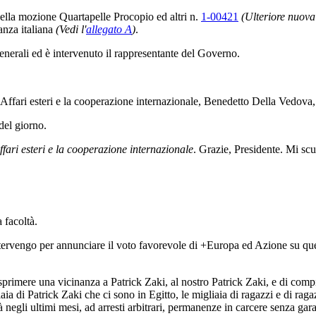
 della mozione Quartapelle Procopio ed altri n.
1-00421
(Ulteriore nuov
anza italiana
(Vedi l'
allegato A
)
.
 generali ed è intervenuto il rappresentante del Governo.
gli Affari esteri e la cooperazione internazionale, Benedetto Della Vedova
del giorno.
ffari esteri e la cooperazione internazionale
. Grazie, Presidente. Mi scu
 facoltà.
Intervengo per annunciare il voto favorevole di +Europa ed Azione su que
i esprimere una vicinanza a Patrick Zaki, al nostro Patrick Zaki, e di com
 di Patrick Zaki che ci sono in Egitto, le migliaia di ragazzi e di ragazze
 negli ultimi mesi, ad arresti arbitrari, permanenze in carcere senza gar