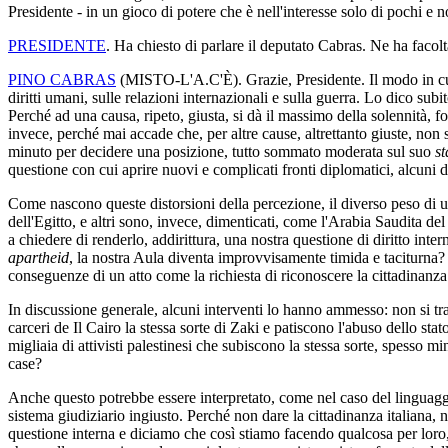
Presidente - in un gioco di potere che è nell'interesse solo di pochi e non
PRESIDENTE
. Ha chiesto di parlare il deputato Cabras. Ne ha facolt
PINO CABRAS
(
MISTO-L'A.C'È
). Grazie, Presidente. Il modo in c
diritti umani, sulle relazioni internazionali e sulla guerra. Lo dico sub
Perché ad una causa, ripeto, giusta, si dà il massimo della solennità, 
invece, perché mai accade che, per altre cause, altrettanto giuste, no
minuto per decidere una posizione, tutto sommato moderata sul suo
st
questione con cui aprire nuovi e complicati fronti diplomatici, alcuni 
Come nascono queste distorsioni della percezione, il diverso peso di un
dell'Egitto, e altri sono, invece, dimenticati, come l'Arabia Saudita de
a chiedere di renderlo, addirittura, una nostra questione di diritto in
apartheid
, la nostra Aula diventa improvvisamente timida e taciturna? È
conseguenze di un atto come la richiesta di riconoscere la cittadinanza 
In discussione generale, alcuni interventi lo hanno ammesso: non si tra
carceri de Il Cairo la stessa sorte di Zaki e patiscono l'abuso dello sta
migliaia di attivisti palestinesi che subiscono la stessa sorte, spesso m
case?
Anche questo potrebbe essere interpretato, come nel caso del linguag
sistema giudiziario ingiusto. Perché non dare la cittadinanza italiana,
questione interna e diciamo che così stiamo facendo qualcosa per loro, 