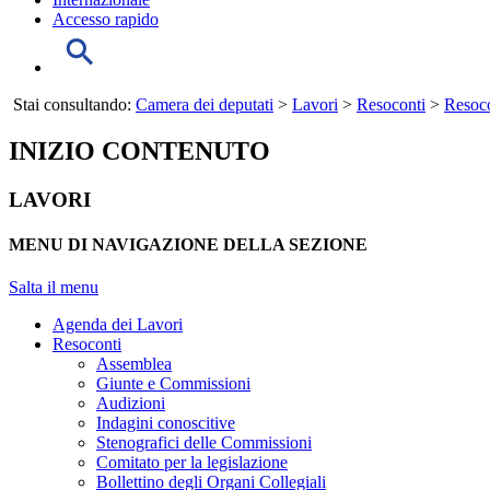
Accesso rapido
Stai consultando:
Camera dei deputati
>
Lavori
>
Resoconti
>
Resoco
INIZIO CONTENUTO
LAVORI
MENU DI NAVIGAZIONE DELLA SEZIONE
Salta il menu
Agenda dei Lavori
Resoconti
Assemblea
Giunte e Commissioni
Audizioni
Indagini conoscitive
Stenografici delle Commissioni
Comitato per la legislazione
Bollettino degli Organi Collegiali