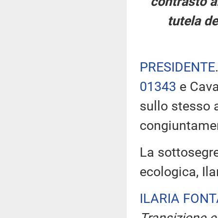
contrasto al
tutela de
PRESIDENTE
01343
e Cavan
sullo stesso
congiuntame
La sottosegre
ecologica, Ila
ILARIA FON