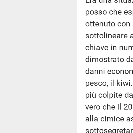
Era una situa
posso che esp
ottenuto con 
sottolineare 
chiave in nu
dimostrato da
danni economic
pesco, il kiw
più colpite d
vero che il 2
alla cimice a
sottosegretar