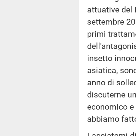
attuative del 
settembre 2019
primi trattam
dell'antagoni
insetto innoc
asiatica, sono
anno di solle
discuterne u
economico e p
abbiamo fatto
Lasciatemi di