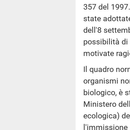
357 del 1997.
state adottat
dell'8 settemb
possibilità d
motivate ragi
Il quadro norm
organismi non
biologico, è 
Ministero del
ecologica) del
l'immissione n