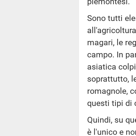
piemontesi.
Sono tutti el
all'agricoltur
magari, le re
campo. In par
asiatica colp
soprattutto, l
romagnole, co
questi tipi di 
Quindi, su qu
è l'unico e no