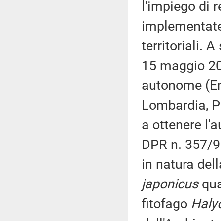
l'impiego di 
implementate 
territoriali. 
15 maggio 202
autonome (Emi
Lombardia, Pi
a ottenere l'a
DPR n. 357/9
in natura del
japonicus
qua
fitofago
Haly