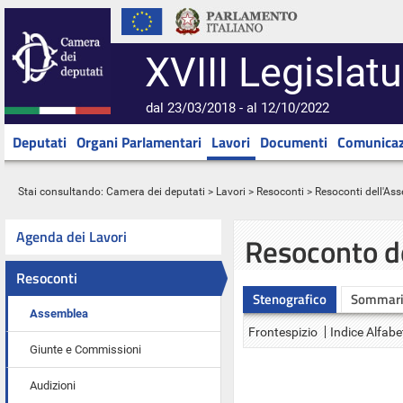
XVIII Legislatu
dal 23/03/2018 - al 12/10/2022
Deputati
Organi Parlamentari
Lavori
Documenti
Comunicaz
Stai consultando:
Camera dei deputati
>
Lavori
>
Resoconti
>
Resoconti dell'As
Agenda dei Lavori
Resoconto d
Resoconti
Stenografico
Sommar
Assemblea
Frontespizio
Indice Alfabe
Giunte e Commissioni
Audizioni