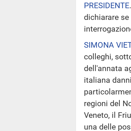
PRESIDENTE
dichiarare se
interrogazion
SIMONA VIE
colleghi, sott
dell'annata a
italiana danni
particolarment
regioni del No
Veneto, il Fri
una delle pos