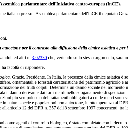
l'Assemblea parlamentare dell'Iniziativa centro-europea (InCE).
one italiana presso l'Assemblea parlamentare dell'InCE il deputato Graz
ioni.
autoctone per il contrasto alla diffusione della cimice asiatica e per la
andoli ed altri n.
3-02330
che, vertendo sullo stesso argomento, saran
, ha facoltà di rispondere.
logica.
Grazie, Presidente. In Italia, la presenza della cimice asiatica è seg
uttifere, ornamentali e forestali caratteristiche del patrimonio agricolo e 
eformazione dei frutti colpiti. Determina un danno sociale nel momento in
ala il danno derivante dai forti ritardi nello sdoganamento di spedizioni 
zioni più scrupolose o dei trattamenti obbligatori a cui le merci sono so
durre in natura specie e popolazioni non autoctone, in ottemperanza al 
l'articolo 12 del DPR n. 357 dell'8 settembre 1997 concernenti, tra le a
oni come agenti di controllo biologico, è stato completato con il decreto
ale di specie e di popolazioni non autoctone, come previsto dal DPR n. 10