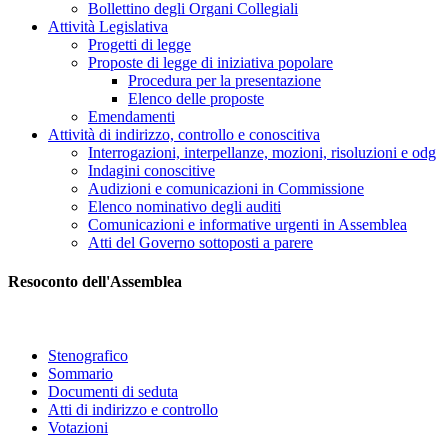
Bollettino degli Organi Collegiali
Attività Legislativa
Progetti di legge
Proposte di legge di iniziativa popolare
Procedura per la presentazione
Elenco delle proposte
Emendamenti
Attività di indirizzo, controllo e conoscitiva
Interrogazioni, interpellanze, mozioni, risoluzioni e odg
Indagini conoscitive
Audizioni e comunicazioni in Commissione
Elenco nominativo degli auditi
Comunicazioni e informative urgenti in Assemblea
Atti del Governo sottoposti a parere
Resoconto dell'Assemblea
Stenografico
Sommario
Documenti di seduta
Atti di indirizzo e controllo
Votazioni