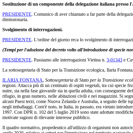
Sostituzione di un componente della delegazione italiana presso 
PRESIDENTE
. Comunico di aver chiamato a far parte della delegazi
dimissionaria.
Svolgimento di interrogazioni.
PRESIDENTE
. L'ordine del giorno reca lo svolgimento di interrogaz
(Tempi per l'adozione del decreto volto all'introduzione di specie non 
PRESIDENTE
. Passiamo alle interrogazioni Vietina n.
3-01343
e Cav
La sottosegretaria di Stato per la Transizione ecologica, Ilaria Fontana
ILARIA FONTANA
,
Sottosegretaria di Stato per la Transizione eco
regioni. Attacca più di un centinaio di ospiti vegetali, tra cui specie fr
nutre, sia nella fase giovanile sia in quella adulta, con conseguente d
rifugio, in gran numero, nelle abitazioni civili e nei magazzini. Si segn
alcuni Paesi terzi, come Nuova Zelanda e Australia, a seguito delle ispe
negli imballaggi. Com'è noto, in Italia, in passato, era vietato intro
1997. Con DPR n. 102 del 5 luglio 2019 sono state adottate modifiche al
motivate ragioni di rilevante interesse pubblico.
Il quadro normativo, propedeutico all'utilizzo di organismi non autoct
aprile 2020, relativo ai criteri per l'immissione nel territorio nazion