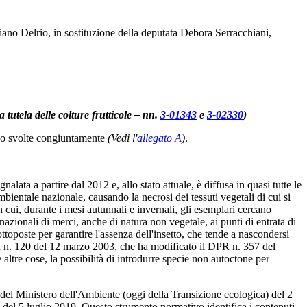
iano Delrio, in sostituzione della deputata Debora Serracchiani,
 tutela delle colture frutticole – nn.
3-01343
e
3-02330
)
no svolte congiuntamente
(Vedi l'
allegato A
)
.
nalata a partire dal 2012 e, allo stato attuale, è diffusa in quasi tutte le
ambientale nazionale, causando la necrosi dei tessuti vegetali di cui si
 cui, durante i mesi autunnali e invernali, gli esemplari cercano
nazionali di merci, anche di natura non vegetale, ai punti di entrata di
ttoposte per garantire l'assenza dell'insetto, che tende a nascondersi
DPR n. 120 del 12 marzo 2003, che ha modificato il DPR n. 357 del
ltre cose, la possibilità di introdurre specie non autoctone per
 del Ministero dell'Ambiente (oggi della Transizione ecologica) del 2
2 del 5 luglio 2019. Questo strumento normativo identifica i contenuti