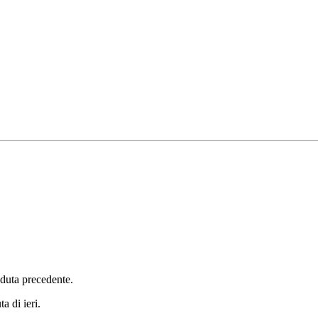
seduta precedente.
a di ieri.