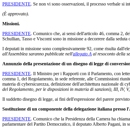
PRESIDENTE
. Se non vi sono osservazioni, il processo verbale si i
(È approvato)
.
Missioni.
PRESIDENTE
. Comunico che, ai sensi dell'articolo 46, comma 2, d
Schullian, Tasso e Viscomi sono in missione a decorrere dalla seduta 
I deputati in missione sono complessivamente 92, come risulta dall'ele
all'Assemblea saranno pubblicate nell'
allegato A
al resoconto della s
Annunzio della presentazione di un disegno di legge di conversio
PRESIDENTE
. Il Ministro per i Rapporti con il Parlamento, con lett
comma 1, del Regolamento, in sede referente, alle Commissioni riunite 
materia di cybersicurezza, definizione dell'architettura nazionale di c
del Regolamento, per le disposizioni in materia di sanzioni), III, IV, 
Il suddetto disegno di legge, ai fini dell'espressione del parere previs
Sostituzione di un componente della delegazione italiana presso 
PRESIDENTE
. Comunico che la Presidenza della Camera ha chiamato
parlamentare del Partito Democratico, il deputato Alberto Pagani, in s