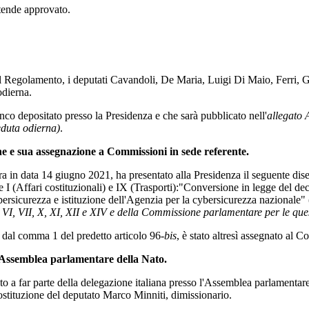
ntende approvato.
el Regolamento, i deputati Cavandoli, De Maria, Luigi Di Maio, Ferri,
odierna.
nco depositato presso la Presidenza e che sarà pubblicato nell'
allegato 
eduta odierna)
.
ne e sua assegnazione a Commissioni in sede referente.
era in data 14 giugno 2021, ha presentato alla Presidenza il seguente dise
I (Affari costituzionali) e IX (Trasporti):"Conversione in legge del dec
ybersicurezza e istituzione dell'Agenzia per la cybersicurezza nazionale
V, VI, VII, X, XI, XII e XIV e della Commissione parlamentare per le que
to dal comma 1 del predetto articolo 96-
bis
, è stato altresì assegnato al C
l'Assemblea parlamentare della Nato.
 a far parte della delegazione italiana presso l'Assemblea parlamentare
ostituzione del deputato Marco Minniti, dimissionario.