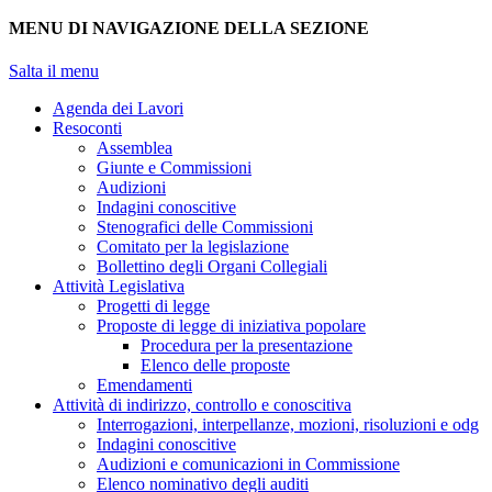
MENU DI NAVIGAZIONE DELLA SEZIONE
Salta il menu
Agenda dei Lavori
Resoconti
Assemblea
Giunte e Commissioni
Audizioni
Indagini conoscitive
Stenografici delle Commissioni
Comitato per la legislazione
Bollettino degli Organi Collegiali
Attività Legislativa
Progetti di legge
Proposte di legge di iniziativa popolare
Procedura per la presentazione
Elenco delle proposte
Emendamenti
Attività di indirizzo, controllo e conoscitiva
Interrogazioni, interpellanze, mozioni, risoluzioni e odg
Indagini conoscitive
Audizioni e comunicazioni in Commissione
Elenco nominativo degli auditi