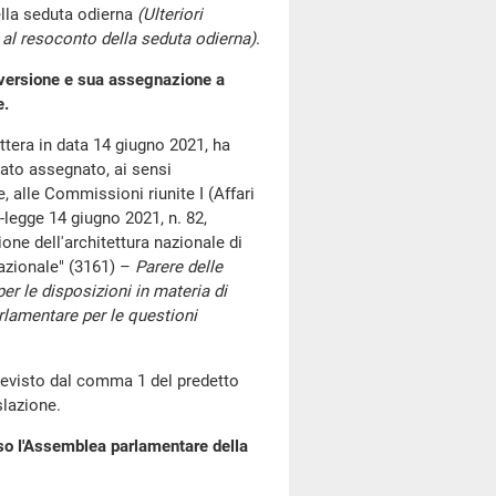
lla seduta odierna
(Ulteriori
al resoconto della seduta odierna)
.
nversione e sua assegnazione a
e.
ettera in data 14 giugno 2021, ha
tato assegnato, ai sensi
 alle Commissioni riunite I (Affari
-legge 14 giugno 2021, n. 82,
ione dell'architettura nazionale di
nazionale" (3161) –
Parere delle
er le disposizioni in materia di
parlamentare per le questioni
 previsto dal comma 1 del predetto
slazione.
so l'Assemblea parlamentare della