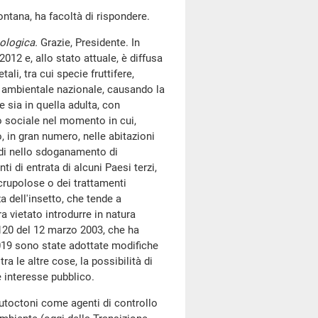
ontana, ha facoltà di rispondere.
cologica.
Grazie, Presidente. In
2012 e, allo stato attuale, è diffusa
ali, tra cui specie fruttifere,
e ambientale nazionale, causando la
le sia in quella adulta, con
o sociale nel momento in cui,
o, in gran numero, nelle abitazioni
tardi nello sdoganamento di
ti di entrata di alcuni Paesi terzi,
crupolose o dei trattamenti
a dell'insetto, che tende a
a vietato introdurre in natura
120 del 12 marzo 2003, che ha
2019 sono state adottate modifiche
ra le altre cose, la possibilità di
e interesse pubblico.
autoctoni come agenti di controllo