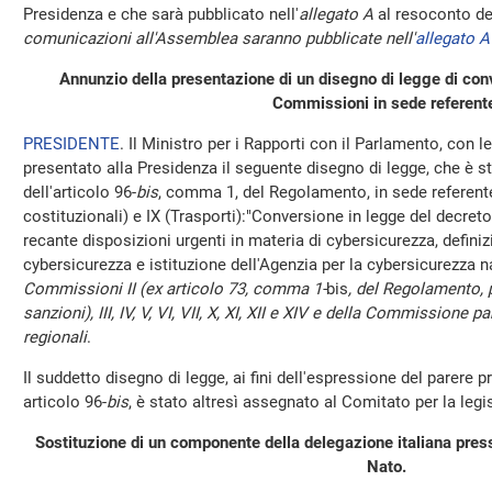
Presidenza e che sarà pubblicato nell'
allegato A
al resoconto de
comunicazioni all'Assemblea saranno pubblicate nell'
allegato A
Annunzio della presentazione di un disegno di legge di co
Commissioni in sede referent
PRESIDENTE
. Il Ministro per i Rapporti con il Parlamento, con l
presentato alla Presidenza il seguente disegno di legge, che è s
dell'articolo 96-
bis
, comma 1, del Regolamento, in sede referente,
costituzionali) e IX (Trasporti):"Conversione in legge del decreto
recante disposizioni urgenti in materia di cybersicurezza, definiz
cybersicurezza e istituzione dell'Agenzia per la cybersicurezza 
Commissioni II (ex articolo 73, comma 1-
bis
, del Regolamento, p
sanzioni), III, IV, V, VI, VII, X, XI, XII e XIV e della Commissione 
regionali
.
Il suddetto disegno di legge, ai fini dell'espressione del parere
articolo 96-
bis
, è stato altresì assegnato al Comitato per la legi
Sostituzione di un componente della delegazione italiana pres
Nato.