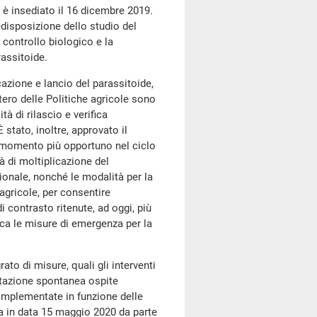
 è insediato il 16 dicembre 2019.
edisposizione dello studio del
controllo biologico e la
rassitoide.
cazione e lancio del parassitoide,
stero delle Politiche agricole sono
ità di rilascio e verifica
È stato, inoltre, approvato il
el momento più opportuno nel ciclo
à di moltiplicazione del
ionale, nonché le modalità per la
e agricole, per consentire
 contrasto ritenute, ad oggi, più
irca le misure di emergenza per la
to di misure, quali gli interventi
etazione spontanea ospite
o implementate in funzione delle
uta in data 15 maggio 2020 da parte