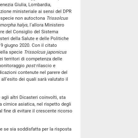
enezia Giulia, Lombardia,
azione ministeriale ai sensi del DPR
la specie non autoctona
Trissolcus
morpha halys
, l'allora Ministero
ere del Consiglio del Sistema
teri della Salute e delle Politiche
e 9 giugno 2020. Con il citato
della specie
Trissolcus japonicus
i territori di competenza delle
 monitoraggio
post
rilascio e
dicazioni contenute nel parere del
ll'esito dei quali sarà valutato il
gli altri Dicasteri coinvolti, sta
 cimice asiatica, nel rispetto degli
l fine di evitare il crescente ricorso
e se sia soddisfatta per la risposta