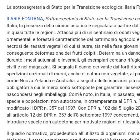
La sottosegretaria di Stato per la Transizione ecologica, Ilaria F
ILARIA FONTANA
,
Sottosegretaria di Stato per la Transizione e
Italia, la presenza della cimice asiatica è segnalata a partire dal 
in quasi tutte le regioni. Attacca più di un centinaio di ospiti veget
ornamentali e forestali caratteristiche del patrimonio agricolo 
necrosi dei tessuti vegetali di cui si nutre, sia nella fase giovani
conseguente deformazione dei frutti colpiti. Determina un dann
durante i mesi autunnali e invernali, gli esemplari cercano rifugi
civili e nei magazzini. Si segnala il danno derivante dai forti ri
spedizioni nazionali di merci, anche di natura non vegetale, ai pun
come Nuova Zelanda e Australia, a seguito delle ispezioni più s
obbligatori a cui le merci sono sottoposte per garantire l'assenz
nascondersi negli imballaggi. Com'è noto, in Italia, in passato, er
specie e popolazioni non autoctone, in ottemperanza al DPR n. 
modificato il DPR n. 357 del 1997. Con DPR n. 102 del 5 luglio 
all'articolo 12 del DPR n. 357 dell'8 settembre 1997 concernenti, t
introdurre specie non autoctone per motivate ragioni di rilevant
Il quadro normativo, propedeutico all'utilizzo di organismi non 