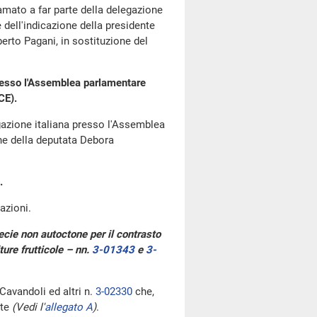
mato a far parte della delegazione
dell'indicazione della presidente
erto Pagani, in sostituzione del
presso l'Assemblea parlamentare
CE).
gazione italiana presso l'Assemblea
one della deputata Debora
.
azioni.
pecie non autoctone per il contrasto
ture frutticole – nn.
3-01343
e
3-
Cavandoli ed altri n.
3-02330
che,
nte
(Vedi l'
allegato A
)
.