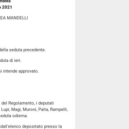
emblea
no 2021
REA MANDELLI
 della seduta precedente.
uta di ieri.
si intende approvato.
, del Regolamento, i deputati
 Lupi, Magi, Muroni, Paita, Rampelli,
seduta odierna.
dall'elenco depositato presso la