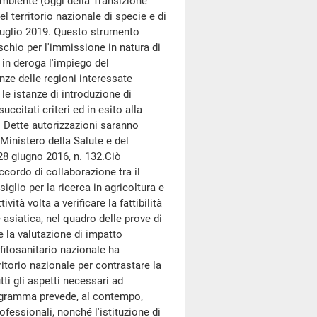
Ambiente (oggi della Transizione
el territorio nazionale di specie e di
luglio 2019. Questo strumento
ischio per l'immissione in natura di
 in deroga l'impiego del
anze delle regioni interessate
e istanze di introduzione di
ccitati criteri ed in esito alla
. Dette autorizzazioni saranno
 Ministero della Salute e del
 28 giugno 2016, n. 132.Ciò
ccordo di collaborazione tra il
iglio per la ricerca in agricoltura e
vità volta a verificare la fattibilità
ce asiatica, nel quadro delle prove di
e la valutazione di impatto
fitosanitario nazionale ha
itorio nazionale per contrastare la
ti gli aspetti necessari ad
programma prevede, al contempo,
rofessionali, nonché l'istituzione di