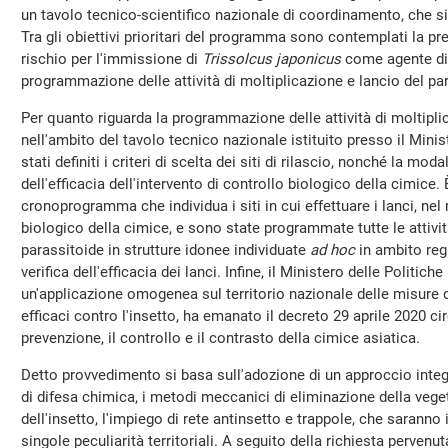
un tavolo tecnico-scientifico nazionale di coordinamento, che si
Tra gli obiettivi prioritari del programma sono contemplati la pr
rischio per l'immissione di
Trissolcus japonicus
come agente di 
programmazione delle attività di moltiplicazione e lancio del pa
Per quanto riguarda la programmazione delle attività di moltipli
nell'ambito del tavolo tecnico nazionale istituito presso il Mini
stati definiti i criteri di scelta dei siti di rilascio, nonché la modal
dell'efficacia dell'intervento di controllo biologico della cimice. 
cronoprogramma che individua i siti in cui effettuare i lanci, n
biologico della cimice, e sono state programmate tutte le attivit
parassitoide in strutture idonee individuate
ad hoc
in ambito reg
verifica dell'efficacia dei lanci. Infine, il Ministero delle Politich
un'applicazione omogenea sul territorio nazionale delle misure di
efficaci contro l'insetto, ha emanato il decreto 29 aprile 2020 c
prevenzione, il controllo e il contrasto della cimice asiatica.
Detto provvedimento si basa sull'adozione di un approccio integra
di difesa chimica, i metodi meccanici di eliminazione della veg
dell'insetto, l'impiego di rete antinsetto e trappole, che sarann
singole peculiarità territoriali. A seguito della richiesta perven