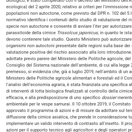
biologico, è stato completato con il decreto del Ministero dell'
ecologica) del 2 aprile 2020, relativo ai criteri per l'immissione n
popolazioni non autoctone, come previsto dal DPR n. 102 del 5 
normativo identifica i contenuti dello studio di valutazione del r
specie non autoctone e consente di avviare l'iter per autorizzare
parassitoide della cimice
Trissolcus japonicus
, in quanto le ist
devono contenere tale studio. Questo Ministero può autorizzare l
organismi non autoctoni presentate dalle regioni sulla base dei su
valutazione positiva del rischio associato alla loro introduzione
adottate previo parere del Ministero delle Politiche agricole, del
Consiglio del Sistema nazionale dell'ambiente, di cui alla legge
premesso, si evidenzia che, già a luglio 2019, nell'ambito di un a
Ministero delle Politiche agricole alimentari e forestali ed il Cons
l'analisi dell'economia agraria, è stata finanziata una specifica atti
di interventi di lotta biologica finalizzati al controllo della cimi
efficacia, e alla predisposizione di uno specifico
dossier
inerent
ambientale per le vespe samurai. Il 10 ottobre 2019, il Comitato 
approvato il programma di azioni e di misure da adottare sul terr
diffusione della cimice asiatica, che prende in considerazione tut
implementare un valido intervento di contrasto all'insetto. Il 
azioni per il supporto tecnico agli agricoltori e degli operatori p