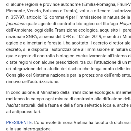
di alcune regioni e province autonome (Emilia-Romagna, Friuli-V
Piemonte, Veneto, Bolzano e Trento), volta a ottenere l'autorizz
n. 357/97, articolo 12, comma 4 per l'immissione in natura del
japonicus
quale agente di controllo biologico del fitofago
Halyo
dell'Ambiente, oggi della Transizione ecologica, acquisito il par
nazionale SNPA, ai sensi del DPR n. 102 del 2019, e sentiti i Minis
agricole alimentari e forestali, ha adottato il decreto direttorial
decreto, si è disposta l'autorizzazione all'immissione in natura 
quale agente di controllo biologico esclusivamente all'interno de
citate regioni con alcune prescrizioni, tra cui l'attuazione di un
un'integrazione dello studio del rischio che tenga conto delle in
Consiglio del Sistema nazionale per la protezione dell'ambiente, a
rinnovo dell'autorizzazione.
In conclusione, il Ministero della Transizione ecologica, insieme a
mettendo in campo ogni misura di contrasto alla diffusione della
habitat
naturali, della fauna e della flora selvatica locale, anche a
ad antiparassitari.
PRESIDENTE
. L'onorevole Simona Vietina ha facoltà di dichiarar
alla sua interrogazione.