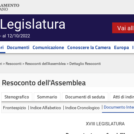
 Legislatura
Vai al
- al 12/10/2022
ri
Documenti
Comunicazione
Conoscere la Camera
Europa
ri
>
Resoconti
>
Resoconti dell'Assemblea
> Dettaglio Resoconti
Resoconto dell'Assemblea
Stenografico
Sommario
Documenti di seduta
Atti di indi
Documento Inte
Frontespizio
Indice Alfabetico
Indice Cronologico
XVIII LEGISLATURA