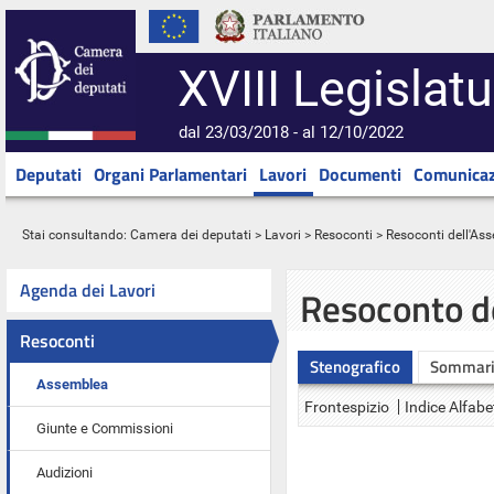
XVIII Legislatu
dal 23/03/2018 - al 12/10/2022
Deputati
Organi Parlamentari
Lavori
Documenti
Comunicaz
Stai consultando:
Camera dei deputati
>
Lavori
>
Resoconti
>
Resoconti dell'As
Agenda dei Lavori
Resoconto d
Resoconti
Stenografico
Sommar
Assemblea
Frontespizio
Indice Alfabe
Giunte e Commissioni
Audizioni