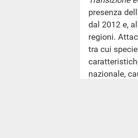
Transizione e
presenza dell
dal 2012 e, al
regioni. Attac
tra cui specie
caratteristic
nazionale, ca
cui si nutre, 
con conseguen
Determina un
durante i mes
cercano rifugi