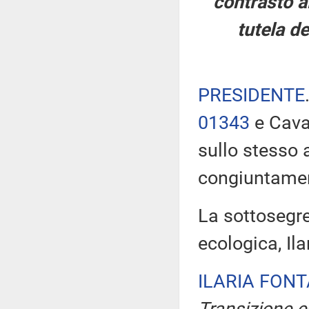
contrasto al
tutela de
PRESIDENTE
01343
e Cavan
sullo stesso
congiuntame
La sottosegre
ecologica, Ila
ILARIA FON