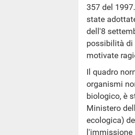
357 del 1997.
state adottat
dell'8 settemb
possibilità d
motivate ragi
Il quadro norm
organismi non
biologico, è 
Ministero del
ecologica) del
l'immissione n