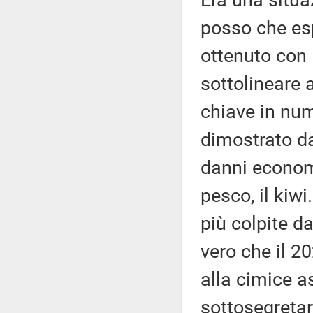
Era una situa
posso che esp
ottenuto con 
sottolineare 
chiave in nu
dimostrato da
danni economic
pesco, il kiw
più colpite d
vero che il 2
alla cimice a
sottosegretar