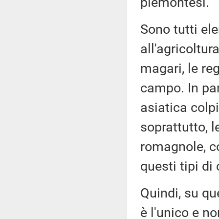
piemontesi.
Sono tutti el
all'agricoltur
magari, le re
campo. In par
asiatica colp
soprattutto, l
romagnole, co
questi tipi di 
Quindi, su qu
è l'unico e no