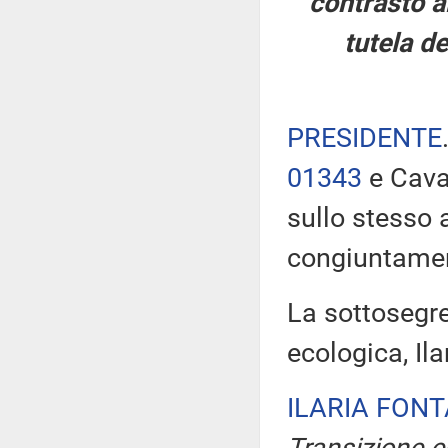
contrasto al
tutela de
PRESIDENTE
01343
e Cavan
sullo stesso
congiuntame
La sottosegre
ecologica, Ila
ILARIA FON