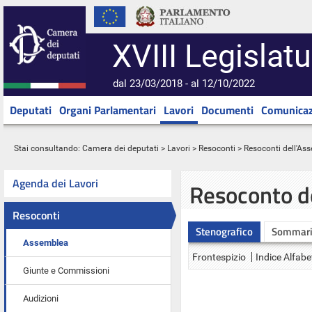
XVIII Legislatu
dal 23/03/2018 - al 12/10/2022
Deputati
Organi Parlamentari
Lavori
Documenti
Comunicaz
Stai consultando:
Camera dei deputati
>
Lavori
>
Resoconti
>
Resoconti dell'As
Agenda dei Lavori
Resoconto d
Resoconti
Stenografico
Sommar
Assemblea
Frontespizio
Indice Alfabe
Giunte e Commissioni
Audizioni