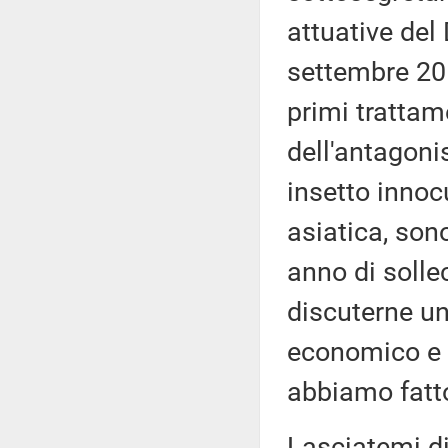
attuative del 
settembre 2019
primi trattam
dell'antagoni
insetto innoc
asiatica, sono
anno di solle
discuterne u
economico e p
abbiamo fatto
Lasciatemi di