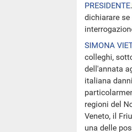
PRESIDENTE
dichiarare se
interrogazion
SIMONA VIE
colleghi, sott
dell'annata a
italiana danni
particolarment
regioni del No
Veneto, il Fri
una delle pos