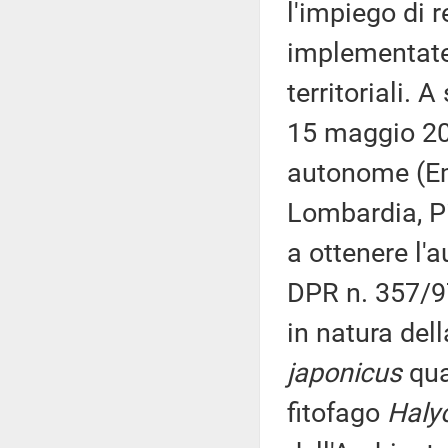
l'impiego di 
implementate 
territoriali. 
15 maggio 202
autonome (Emi
Lombardia, Pi
a ottenere l'a
DPR n. 357/9
in natura del
japonicus
qua
fitofago
Haly