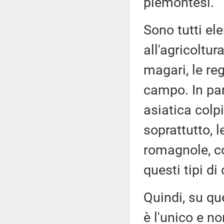
piemontesi.
Sono tutti el
all'agricoltur
magari, le re
campo. In par
asiatica colp
soprattutto, l
romagnole, co
questi tipi di 
Quindi, su qu
è l'unico e no