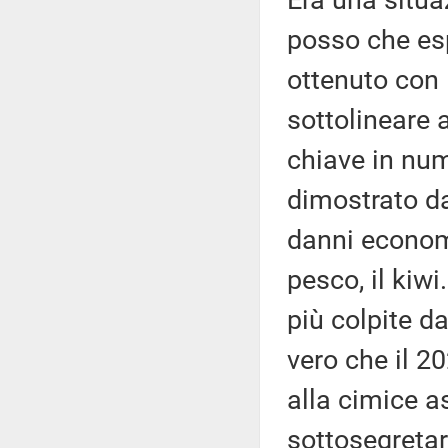
Era una situa
posso che esp
ottenuto con 
sottolineare 
chiave in nu
dimostrato da
danni economic
pesco, il kiw
più colpite d
vero che il 2
alla cimice a
sottosegretar