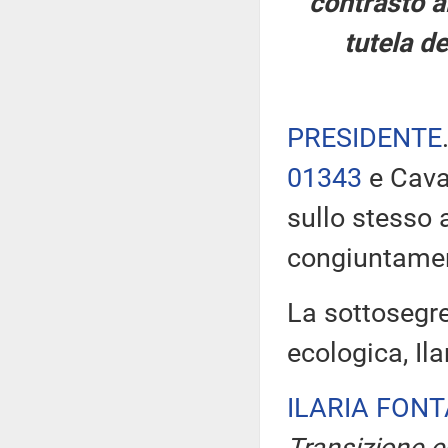
contrasto al
tutela de
PRESIDENTE
01343
e Cavan
sullo stesso
congiuntame
La sottosegre
ecologica, Ila
ILARIA FON