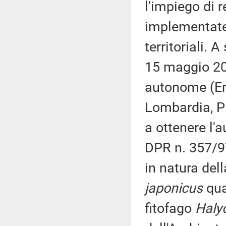
l'impiego di 
implementate 
territoriali. 
15 maggio 202
autonome (Emi
Lombardia, Pi
a ottenere l'a
DPR n. 357/9
in natura del
japonicus
qua
fitofago
Haly