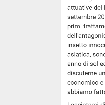
attuative del 
settembre 2019
primi trattam
dell'antagoni
insetto innoc
asiatica, sono
anno di solle
discuterne u
economico e p
abbiamo fatto
Lasciatemi di