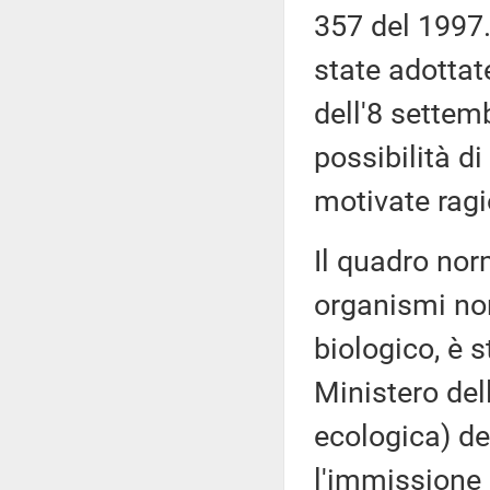
357 del 1997.
state adottat
dell'8 settemb
possibilità d
motivate ragi
Il quadro norm
organismi non
biologico, è 
Ministero del
ecologica) del
l'immissione n