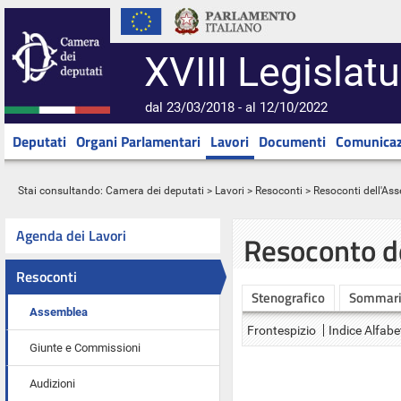
XVIII Legislatu
dal 23/03/2018 - al 12/10/2022
Deputati
Organi Parlamentari
Lavori
Documenti
Comunicaz
Stai consultando:
Camera dei deputati
>
Lavori
>
Resoconti
>
Resoconti dell'As
Agenda dei Lavori
Resoconto d
Resoconti
Stenografico
Sommar
Assemblea
Frontespizio
Indice Alfabe
Giunte e Commissioni
Audizioni