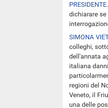
PRESIDENTE
dichiarare se
interrogazion
SIMONA VIE
colleghi, sott
dell'annata a
italiana danni
particolarment
regioni del No
Veneto, il Fri
una delle pos