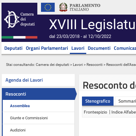
XVIII Legislatu
dal 23/03/2018 - al 12/10/2022
Deputati
Organi Parlamentari
Lavori
Documenti
Comunicaz
Stai consultando:
Camera dei deputati
>
Lavori
>
Resoconti
>
Resoconti dell'As
Agenda dei Lavori
Resoconto d
Resoconti
Stenografico
Sommar
Assemblea
Frontespizio
Indice Alfabe
Giunte e Commissioni
Audizioni