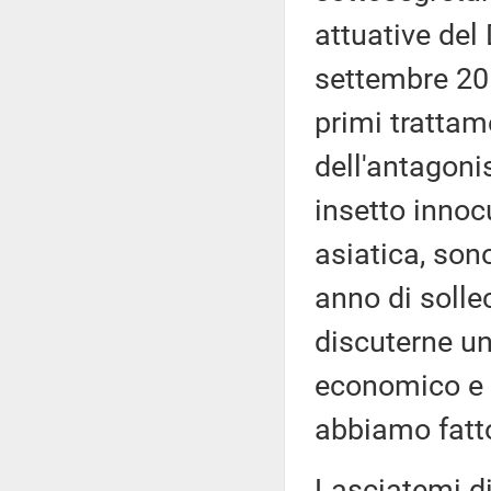
attuative del 
settembre 2019
primi trattam
dell'antagoni
insetto innoc
asiatica, sono
anno di solle
discuterne u
economico e p
abbiamo fatto
Lasciatemi di