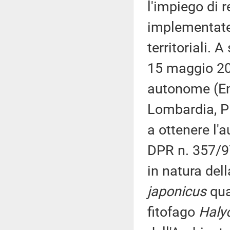
l'impiego di 
implementate 
territoriali. 
15 maggio 202
autonome (Emi
Lombardia, Pi
a ottenere l'a
DPR n. 357/9
in natura del
japonicus
qua
fitofago
Haly