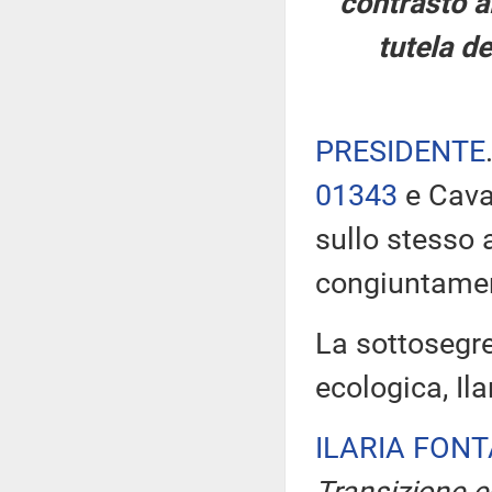
contrasto al
tutela de
PRESIDENTE
01343
e Cavan
sullo stesso
congiuntame
La sottosegre
ecologica, Ila
ILARIA FON