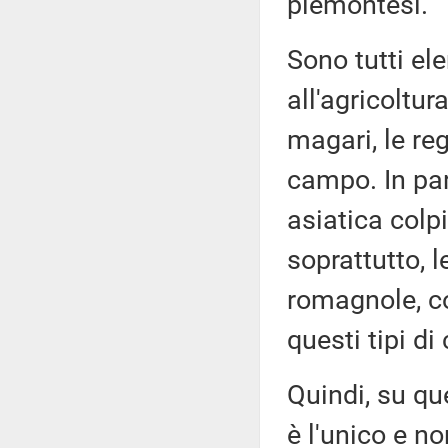
piemontesi.
Sono tutti el
all'agricoltur
magari, le re
campo. In par
asiatica colp
soprattutto, l
romagnole, co
questi tipi di 
Quindi, su qu
è l'unico e no