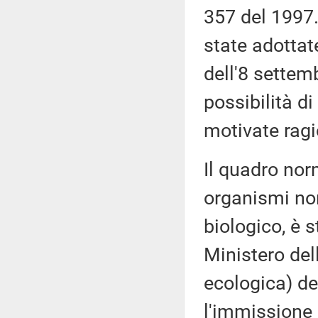
357 del 1997.
state adottat
dell'8 settemb
possibilità d
motivate ragi
Il quadro norm
organismi non
biologico, è 
Ministero del
ecologica) del
l'immissione n