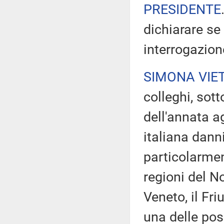
PRESIDENTE
dichiarare se
interrogazion
SIMONA VIE
colleghi, sott
dell'annata a
italiana danni
particolarment
regioni del No
Veneto, il Fri
una delle pos