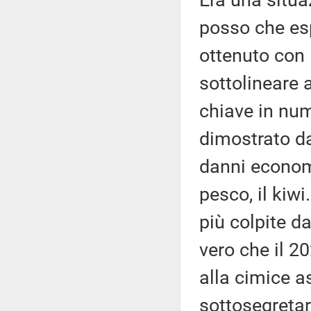
Era una situa
posso che esp
ottenuto con 
sottolineare 
chiave in nu
dimostrato da
danni economic
pesco, il kiw
più colpite d
vero che il 2
alla cimice a
sottosegretar