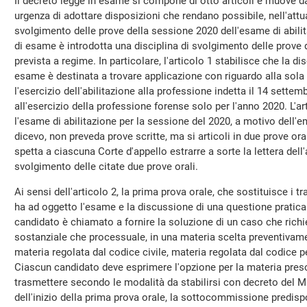
Il decreto legge in esame si compone di otto articoli e muove da
urgenza di adottare disposizioni che rendano possibile, nell'att
svolgimento delle prove della sessione 2020 dell'esame di abili
di esame è introdotta una disciplina di svolgimento delle prove 
prevista a regime. In particolare, l'articolo 1 stabilisce che la di
esame è destinata a trovare applicazione con riguardo alla sola
l'esercizio dell'abilitazione alla professione indetta il 14 settemb
all'esercizio della professione forense solo per l'anno 2020. L'arti
l'esame di abilitazione per la sessione del 2020, a motivo dell'
dicevo, non preveda prove scritte, ma si articoli in due prove ora
spetta a ciascuna Corte d'appello estrarre a sorte la lettera dell'
svolgimento delle citate due prove orali.
Ai sensi dell'articolo 2, la prima prova orale, che sostituisce i tra
ha ad oggetto l'esame e la discussione di una questione pratica a
candidato è chiamato a fornire la soluzione di un caso che richi
sostanziale che processuale, in una materia scelta preventivam
materia regolata dal codice civile, materia regolata dal codice p
Ciascun candidato deve esprimere l'opzione per la materia pre
trasmettere secondo le modalità da stabilirsi con decreto del Mi
dell'inizio della prima prova orale, la sottocommissione predisp