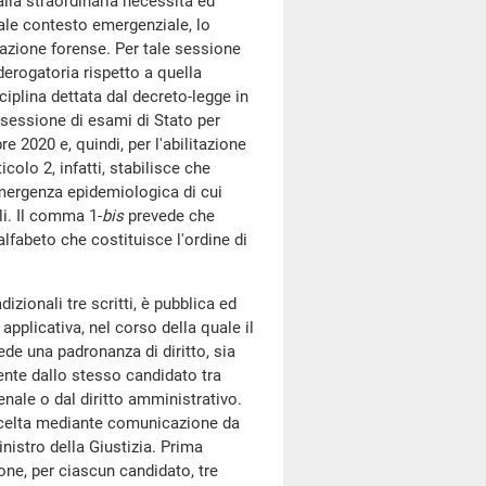
lla straordinaria necessità ed
uale contesto emergenziale, lo
tazione forense. Per tale sessione
derogatoria rispetto a quella
sciplina dettata dal decreto-legge in
 sessione di esami di Stato per
re 2020 e, quindi, per l'abilitazione
colo 2, infatti, stabilisce che
emergenza epidemiologica di cui
li. Il comma 1-
bis
prevede che
alfabeto che costituisce l'ordine di
dizionali tre scritti, è pubblica ed
pplicativa, nel corso della quale il
ede una padronanza di diritto, sia
ente dallo stesso candidato tra
enale o dal diritto amministrativo.
scelta mediante comunicazione da
nistro della Giustizia. Prima
one, per ciascun candidato, tre