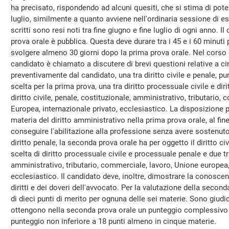
ha precisato, rispondendo ad alcuni quesiti, che si stima di pote
luglio, similmente a quanto avviene nell'ordinaria sessione di esa
scritti sono resi noti tra fine giugno e fine luglio di ogni anno
prova orale è pubblica. Questa deve durare tra i 45 e i 60 minuti
svolgere almeno 30 giorni dopo la prima prova orale. Nel corso 
candidato è chiamato a discutere di brevi questioni relative a c
preventivamente dal candidato, una tra diritto civile e penale, pu
scelta per la prima prova, una tra diritto processuale civile e dir
diritto civile, penale, costituzionale, amministrativo, tributario,
Europea, internazionale privato, ecclesiastico. La disposizione p
materia del diritto amministrativo nella prima prova orale, al fi
conseguire l'abilitazione alla professione senza avere sostenuto a
diritto penale, la seconda prova orale ha per oggetto il diritto civ
scelta di diritto processuale civile e processuale penale e due tr
amministrativo, tributario, commerciale, lavoro, Unione europea,
ecclesiastico. Il candidato deve, inoltre, dimostrare la conosce
diritti e dei doveri dell'avvocato. Per la valutazione della sec
di dieci punti di merito per ognuna delle sei materie. Sono giudic
ottengono nella seconda prova orale un punteggio complessivo n
punteggio non inferiore a 18 punti almeno in cinque materie.