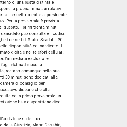
nterno di una busta distinta e
one la propria firma sui relativi
usta prescelta, mentre al presidente
o. Per la prova orale è prevista
 quesito. I primi trenta minuti
e candidato può consultare i codici,
e i decreti di Stato. Scaduti i 30
nella disponibilità del candidato. I
ato digitale nei telefoni cellulari,
e, l'immediata esclusione
 fogli vidimati messi a
ata, restano comunque nella sua
nti 30 minuti sono dedicati alla
 camera di consiglio per
successivo dispone che alla
uito nella prima prova orale un
missione ha a disposizione dieci
'audizione sulle linee
 della Giustizia, Marta Cartabia,