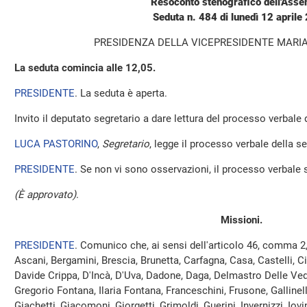
Resoconto stenografico dell'Ass
Seduta n. 484 di lunedì 12 aprile
PRESIDENZA DELLA VICEPRESIDENTE MARI
La seduta comincia alle 12,05.
PRESIDENTE
. La seduta è aperta.
Invito il deputato segretario a dare lettura del processo verbale
LUCA PASTORINO
,
Segretario
, legge il processo verbale della se
PRESIDENTE
. Se non vi sono osservazioni, il processo verbale 
(È approvato)
.
Missioni.
PRESIDENTE
. Comunico che, ai sensi dell'articolo 46, comma 2
Ascani, Bergamini, Brescia, Brunetta, Carfagna, Casa, Castelli, Cir
Davide Crippa, D'Incà, D'Uva, Dadone, Daga, Delmastro Delle Ved
Gregorio Fontana, Ilaria Fontana, Franceschini, Frusone, Gallinell
Giachetti, Giacomoni, Giorgetti, Grimoldi, Guerini, Invernizzi, Iovin