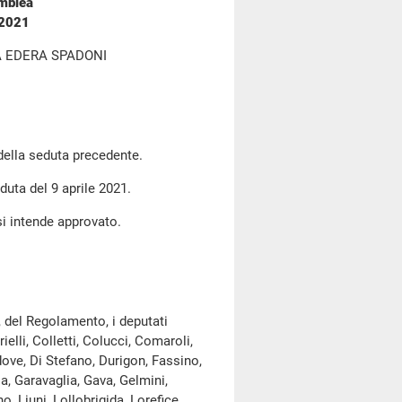
emblea
 2021
A EDERA SPADONI
 della seduta precedente.
duta del 9 aprile 2021.
si intende approvato.
, del Regolamento, i deputati
ielli, Colletti, Colucci, Comaroli,
ove, Di Stefano, Durigon, Fassino,
a, Garavaglia, Gava, Gelmini,
o, Liuni, Lollobrigida, Lorefice,