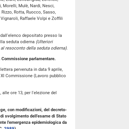
 Morelli, Mulè, Nardi, Nesci,
, Rizzo, Rotta, Ruocco, Sasso,
Vignaroli, Raffaele Volpi e Zoffili
dall'elenco depositato presso la
lla seduta odierna
(Ulteriori
al resoconto della seduta odierna)
.
una Commissione parlamentare.
ettera pervenuta in data 9 aprile,
la XI Commissione (Lavoro pubblico
lle ore 13, per l'elezione del
ge, con modificazioni, del decreto-
di svolgimento dell'esame di Stato
urante l'emergenza epidemiologica da
C.
2989
​).