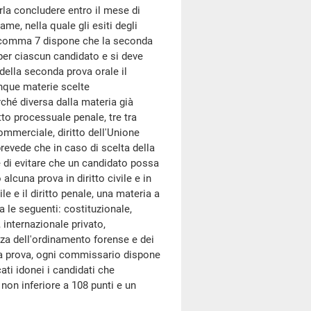
rla concludere entro il mese di
me, nella quale gli esiti degli
. Il comma 7 dispone che la seconda
 per ciascun candidato e si deve
della seconda prova orale il
inque materie scelte
rché diversa dalla materia già
itto processuale penale, tre tra
 commerciale, diritto dell'Unione
revede che in caso di scelta della
ne di evitare che un candidato possa
lcuna prova in diritto civile e in
ile e il diritto penale, una materia a
a le seguenti: costituzionale,
 internazionale privato,
nza dell'ordinamento forense e dei
onda prova, ogni commissario dispone
ati idonei i candidati che
on inferiore a 108 punti e un