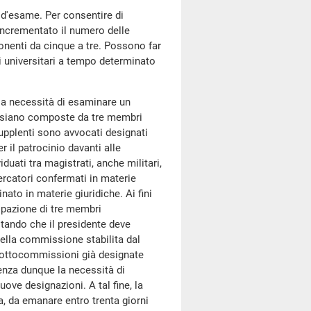
 d'esame. Per consentire di
 incrementato il numero delle
enti da cinque a tre. Possono far
ri universitari a tempo determinato
e la necessità di esaminare un
 siano composte da tre membri
 supplenti sono avvocati designati
er il patrocinio davanti alle
duati tra magistrati, anche militari,
cercatori confermati in materie
nato in materie giuridiche. Ai fini
cipazione di tre membri
stando che il presidente deve
ella commissione stabilita dal
 sottocommissioni già designate
enza dunque la necessità di
ove designazioni. A tal fine, la
a, da emanare entro trenta giorni