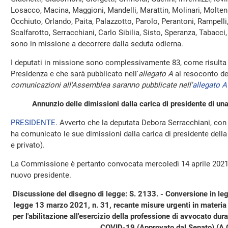
Losacco, Macina, Maggioni, Mandelli, Marattin, Molinari, Molteni,
Occhiuto, Orlando, Paita, Palazzotto, Parolo, Perantoni, Rampelli
Scalfarotto, Serracchiani, Carlo Sibilia, Sisto, Speranza, Tabacci, 
sono in missione a decorrere dalla seduta odierna.
I deputati in missione sono complessivamente 83, come risulta 
Presidenza e che sarà pubblicato nell'
allegato A
al resoconto de
comunicazioni all'Assemblea saranno pubblicate nell'
allegato A
Annunzio delle dimissioni dalla carica di presidente di 
PRESIDENTE
. Avverto che la deputata Debora Serracchiani, con l
ha comunicato le sue dimissioni dalla carica di presidente del
e privato).
La Commissione è pertanto convocata mercoledì 14 aprile 2021, a
nuovo presidente.
Discussione del disegno di legge: S. 2133. - Conversione in leg
legge 13 marzo 2021, n. 31, recante misure urgenti in materia 
per l'abilitazione all'esercizio della professione di avvocato d
COVID-19 (Approvato dal Senato) (A.