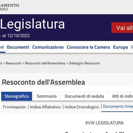
 Legislatura
Vai al
- al 12/10/2022
ri
Documenti
Comunicazione
Conoscere la Camera
Europa
ri
>
Resoconti
>
Resoconti dell'Assemblea
> Dettaglio Resoconti
Resoconto dell'Assemblea
Stenografico
Sommario
Documenti di seduta
Atti di indi
Documento Inte
Frontespizio
Indice Alfabetico
Indice Cronologico
XVIII LEGISLATURA