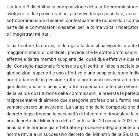
L'articolo 3 disciplina la composizione della sottocommissione
svolgere le due prove orali nel più breve tempo possibile, viene
sottocommissioni d'esame, contestualmente riducendo i compon
parte delle commissioni d'esame, per la prima volta, i ricercato
e i magistrati militari.
In particolare, la norma, in deroga alla disciplina vigente, stant
maggior numero di candidati, prevede che le sottocommissioni
effettivi e da tre membri supplenti, dei quali due effettivi e due
dal Consiglio nazionale forense tra gli iscritti all'albo speciale p
giurisdizioni superiori e uno effettivo e uno supplente sono indivi
prioritariamente in pensione, oltre a professori universitari o ri
giuridiche, anche in pensione, oltre a ricercatori a tempo determi
della valida costituzione delle commissioni, è prevista la parte
rappresentativi di almeno due categorie professionali, fermo re
sempre essere un avvocato. La variazione della composizione d
decreto-legge impone la necessità di integrare e rimodulare le
con decreto del Ministero della Giustizia del 20 gennaio 2021, s
annullare le nomine già effettuate e procedere integralmente a nu
norma rinvia a un successivo decreto del Ministro della Giustizi