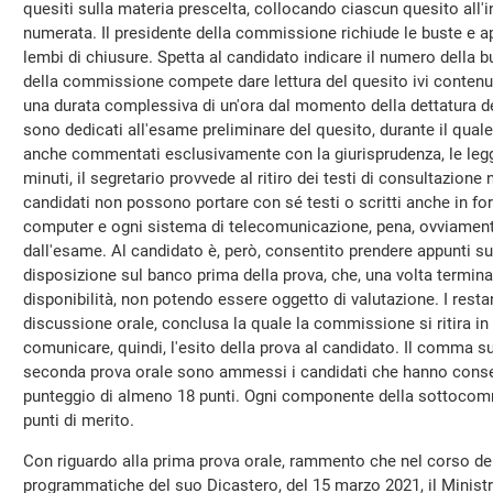
quesiti sulla materia prescelta, collocando ciascun quesito all'i
numerata. Il presidente della commissione richiude le buste e app
lembi di chiusure. Spetta al candidato indicare il numero della b
della commissione compete dare lettura del quesito ivi contenut
una durata complessiva di un'ora dal momento della dettatura del
sono dedicati all'esame preliminare del quesito, durante il qual
anche commentati esclusivamente con la giurisprudenza, le leggi 
minuti, il segretario provvede al ritiro dei testi di consultazione 
candidati non possono portare con sé testi o scritti anche in form
computer e ogni sistema di telecomunicazione, pena, ovviament
dall'esame. Al candidato è, però, consentito prendere appunti su
disposizione sul banco prima della prova, che, una volta termin
disponibilità, non potendo essere oggetto di valutazione. I resta
discussione orale, conclusa la quale la commissione si ritira in
comunicare, quindi, l'esito della prova al candidato. Il comma 
seconda prova orale sono ammessi i candidati che hanno conseg
punteggio di almeno 18 punti. Ogni componente della sottocom
punti di merito.
Con riguardo alla prima prova orale, rammento che nel corso dell
programmatiche del suo Dicastero, del 15 marzo 2021, il Ministro