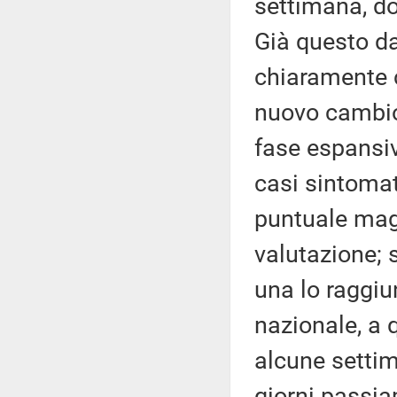
settimana, do
Già questo da
chiaramente 
nuovo cambio
fase espansiva
casi sintomati
puntuale magg
valutazione; 
una lo raggiun
nazionale, a 
alcune settim
giorni passia