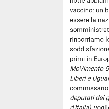
notte abbiam
vaccino: un b
essere la naz
somministrat
rincorriamo l
soddisfazione
primi in Eur
MoVimento 5 S
Liberi e Ugual
commissario A
deputati dei g
d'Italia)
, vogl