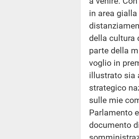
a venire. Con
in area gialla
distanziament
della cultura
parte della mi
voglio in pre
illustrato si
strategico na
sulle mie com
Parlamento e
documento di
somministrazi