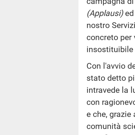
campagna di v
(Applausi)
ed 
nostro Serviz
concreto per 
insostituibil
Con l'avvio d
stato detto pi
intravede la 
con ragionevo
e che, grazie
comunità scie