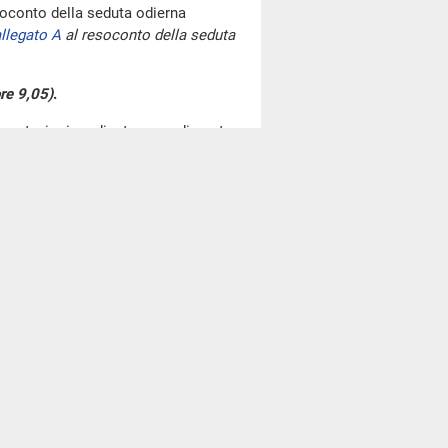
oconto della seduta odierna
llegato A
al resoconto della seduta
re 9,05)
.
go votazioni mediante procedimento
di cinque e venti minuti previsti
deputato Rampelli.
ta, nel corso della nottata e
 una sorta di eroe silenzioso, il
 sia opportuno e giusto tributare,
to in quanto campione nella vita, il
 e l'emozione di una competizione
sportivi in quanto tali e, quindi,