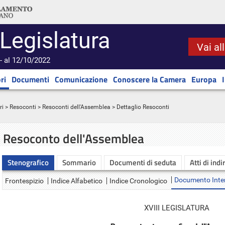
 Legislatura
Vai al
- al 12/10/2022
ri
Documenti
Comunicazione
Conoscere la Camera
Europa
ri
>
Resoconti
>
Resoconti dell'Assemblea
> Dettaglio Resoconti
Resoconto dell'Assemblea
Stenografico
Sommario
Documenti di seduta
Atti di indi
Documento Inte
Frontespizio
Indice Alfabetico
Indice Cronologico
XVIII LEGISLATURA