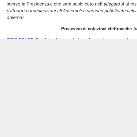
presso la Presidenza e che sarà pubblicato nell'
allegato A
al res
(Ulteriori comunicazioni all'Assemblea saranno pubblicate nell'
a
odierna)
.
Preavviso di votazioni elettroniche
(o
PRESIDENTE
. Poiché nel corso della seduta potranno aver luo
elettronico, decorrono da questo momento i termini di preavviso 
dall'articolo 49, comma 5, del Regolamento.
Sull'ordine dei lavori.
PRESIDENTE
. Ha chiesto di intervenire sull'ordine dei lavori il 
FABIO RAMPELLI
(
FDI
). Grazie, Presidente. E' purtroppo rimbalza
stamattina, la notizia della morte di Paolo Rossi. È stato definito
simbolo dei campionati del mondo di calcio del 1982 e penso che
non solo e non tanto a lui in quanto talento sportivo, ma a Pabli
giusto ricordo
(Applausi).
Io penso che vi siano davvero tanti modi per vivere la tensione
sportiva; si può essere baciati dalla fortuna ed essere dei talenti 