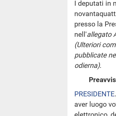
I deputati i
novantaquattr
presso la Pre
nell'
allegato 
(Ulteriori co
pubblicate nel
odierna)
.
Preavvis
PRESIDENTE
aver luogo v
elettronico, 