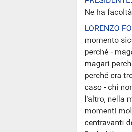
PRESIDENTE
Ne ha facoltà
LORENZO F
momento sicur
perché - maga
magari perché
perché era tr
caso - chi no
l'altro, nella
momenti molt
centravanti d