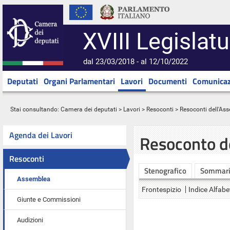
XVIII Legislatu
dal 23/03/2018 - al 12/10/2022
Deputati
Organi Parlamentari
Lavori
Documenti
Comunicaz
Stai consultando:
Camera dei deputati
>
Lavori
>
Resoconti
>
Resoconti dell'As
Agenda dei Lavori
Resoconto d
Resoconti
Stenografico
Sommar
Assemblea
Frontespizio
Indice Alfabe
Giunte e Commissioni
Audizioni