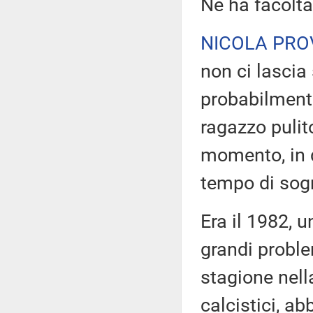
Ne ha facoltà
NICOLA PRO
non ci lascia
probabilmente
ragazzo pulito
momento, in q
tempo di sogn
Era il 1982, u
grandi proble
stagione nell
calcistici, a