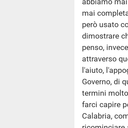
abbiamo mai 
mai completam
però usato co
dimostrare ch
penso, invece
attraverso qu
l'aiuto, l'app
Governo, di q
termini molto
farci capire 
Calabria, co
ricominciare 