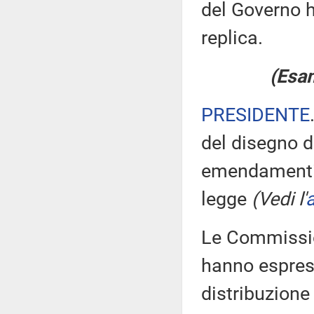
del Governo h
replica.
(Esam
PRESIDENTE
del disegno d
emendamenti ri
legge
(Vedi l'
a
Le Commission
hanno espress
distribuzion