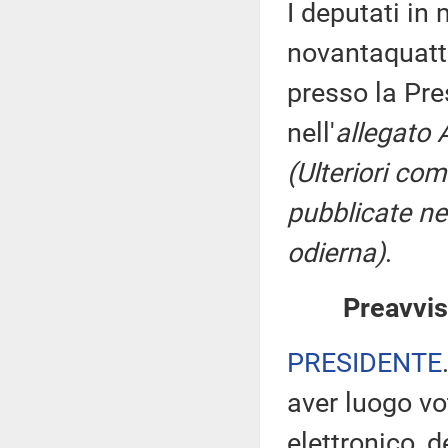
I deputati i
novantaquattr
presso la Pre
nell'
allegato 
(Ulteriori co
pubblicate nel
odierna)
.
Preavvis
PRESIDENTE
aver luogo v
elettronico, 