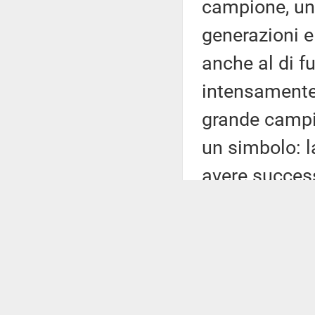
campione, uno
generazioni 
anche al di f
intensamente 
grande campi
un simbolo: l
avere succes
avere più fid
quale devi far
tue più profo
mondo che non