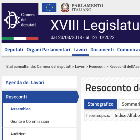
XVIII Legislatu
dal 23/03/2018 - al 12/10/2022
Deputati
Organi Parlamentari
Lavori
Documenti
Comunicaz
Stai consultando:
Camera dei deputati
>
Lavori
>
Resoconti
>
Resoconti dell'As
Agenda dei Lavori
Resoconto d
Resoconti
Stenografico
Sommar
Assemblea
Frontespizio
Indice Alfabe
Giunte e Commissioni
Audizioni