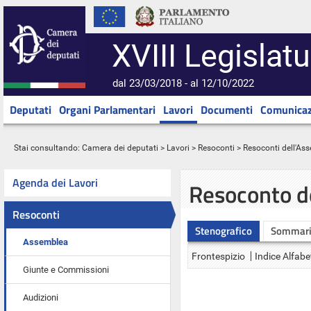
XVIII Legislatu
dal 23/03/2018 - al 12/10/2022
Deputati
Organi Parlamentari
Lavori
Documenti
Comunicaz
Stai consultando:
Camera dei deputati
>
Lavori
>
Resoconti
>
Resoconti dell'As
Agenda dei Lavori
Resoconto d
Resoconti
Stenografico
Sommar
Assemblea
Frontespizio
Indice Alfabe
Giunte e Commissioni
Audizioni