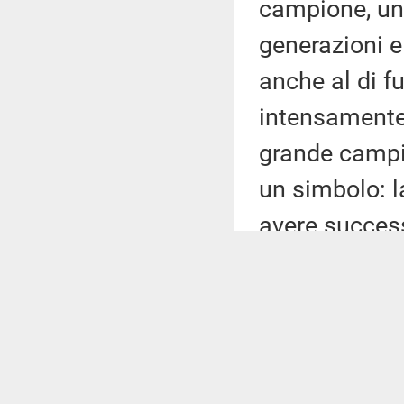
campione, uno
generazioni 
anche al di f
intensamente 
grande campi
un simbolo: l
avere succes
avere più fid
quale devi far
tue più profo
mondo che non