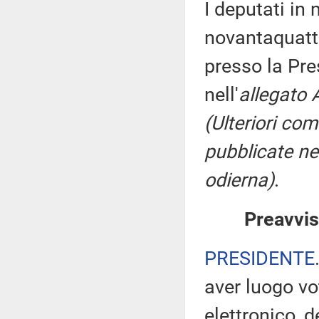
I deputati i
novantaquattr
presso la Pre
nell'
allegato 
(Ulteriori co
pubblicate nel
odierna)
.
Preavvis
PRESIDENTE
aver luogo v
elettronico, 